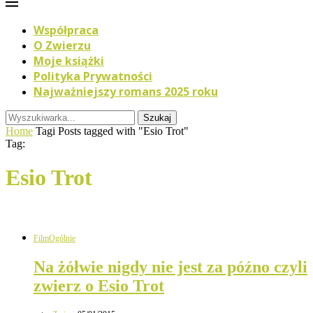
Współpraca
O Zwierzu
Moje książki
Polityka Prywatności
Najważniejszy romans 2025 roku
Szukaj
Home
Tagi
Posts tagged with "Esio Trot"
Tag:
Esio Trot
Film
Ogólnie
Na żółwie nigdy nie jest za późno czyli
zwierz o Esio Trot