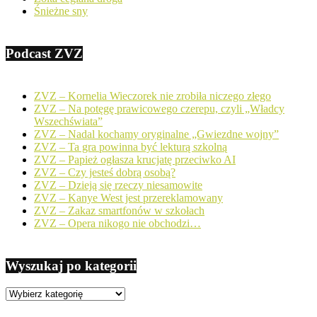
Śnieżne sny
Podcast ZVZ
ZVZ – Kornelia Wieczorek nie zrobiła niczego złego
ZVZ – Na potęgę prawicowego czerepu, czyli „Władcy
Wszechświata”
ZVZ – Nadal kochamy oryginalne „Gwiezdne wojny”
ZVZ – Ta gra powinna być lekturą szkolną
ZVZ – Papież ogłasza krucjatę przeciwko AI
ZVZ – Czy jesteś dobrą osobą?
ZVZ – Dzieją się rzeczy niesamowite
ZVZ – Kanye West jest przereklamowany
ZVZ – Zakaz smartfonów w szkołach
ZVZ – Opera nikogo nie obchodzi…
Wyszukaj po kategorii
Wyszukaj
po