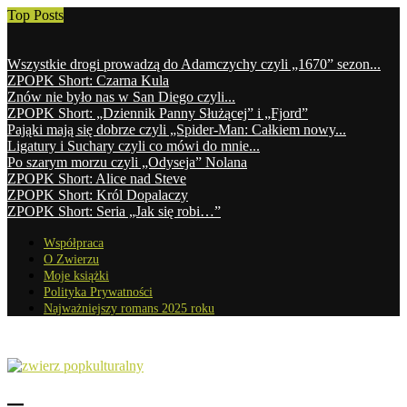
Top Posts
Wszystkie drogi prowadzą do Adamczychy czyli „1670” sezon...
ZPOPK Short: Czarna Kula
Znów nie było nas w San Diego czyli...
ZPOPK Short: „Dziennik Panny Służącej” i „Fjord”
Pająki mają się dobrze czyli „Spider-Man: Całkiem nowy...
Ligatury i Suchary czyli co mówi do mnie...
Po szarym morzu czyli „Odyseja” Nolana
ZPOPK Short: Alice nad Steve
ZPOPK Short: Król Dopalaczy
ZPOPK Short: Seria „Jak się robi…”
Współpraca
O Zwierzu
Moje książki
Polityka Prywatności
Najważniejszy romans 2025 roku