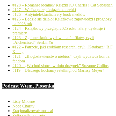
#128 – Romanse idealne? Książki KJ Charles i Cat Sebastian
#127 – Wielka porcja książek z torebki
#126 – Antyintelektualizm ery book mediów
#125 – Będzie się działo! Książkowe zapowiedzi i prognozy
na 2026 rok
#124 – Książkowy przegląd 2025 roku: afery, dyskusje i
premiery
#123 – Zgubne skutki wydawania fanfików, czyli
„Alchemised” SenLinYu
#122 – Patrzcie, jaki zrobiłam research, czyli „Katabaza” R.F.
Kuang
#121 – „Błogosławieństwo niebios”, czyli wydawca kontra
fandom
#120 – „Wschód słońca w dniu dożynek” Suzanne Collins
#119 – Dlaczego kochamy retellingi od Marissy Meyer?
Podcast Wtem, Piosenka
Listy Miłosne
Noce Charity
Zracjonalizować musical
Żółta ceglana droga