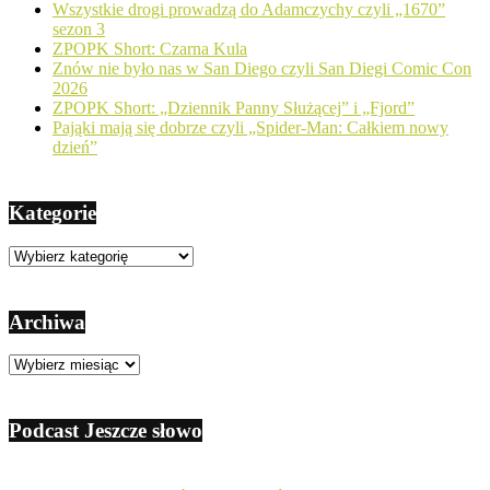
Wszystkie drogi prowadzą do Adamczychy czyli „1670”
sezon 3
ZPOPK Short: Czarna Kula
Znów nie było nas w San Diego czyli San Diegi Comic Con
2026
ZPOPK Short: „Dziennik Panny Służącej” i „Fjord”
Pająki mają się dobrze czyli „Spider-Man: Całkiem nowy
dzień”
Kategorie
Kategorie
Archiwa
Archiwa
Podcast Jeszcze słowo