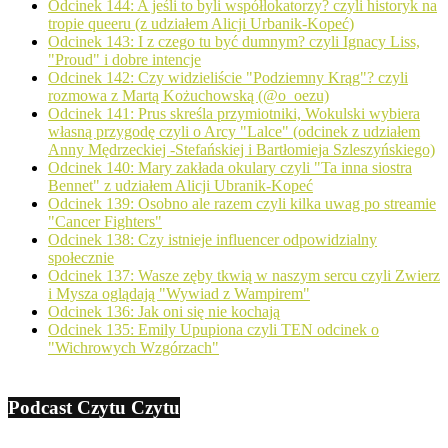
Odcinek 144: A jeśli to byli współlokatorzy? czyli historyk na
tropie queeru (z udziałem Alicji Urbanik-Kopeć)
Odcinek 143: I z czego tu być dumnym? czyli Ignacy Liss,
"Proud" i dobre intencje
Odcinek 142: Czy widzieliście "Podziemny Krąg"? czyli
rozmowa z Martą Kożuchowską (@o_oezu)
Odcinek 141: Prus skreśla przymiotniki, Wokulski wybiera
własną przygodę czyli o Arcy "Lalce" (odcinek z udziałem
Anny Mędrzeckiej -Stefańskiej i Bartłomieja Szleszyńskiego)
Odcinek 140: Mary zakłada okulary czyli "Ta inna siostra
Bennet" z udziałem Alicji Ubranik-Kopeć
Odcinek 139: Osobno ale razem czyli kilka uwag po streamie
"Cancer Fighters"
Odcinek 138: Czy istnieje influencer odpowidzialny
społecznie
Odcinek 137: Wasze zęby tkwią w naszym sercu czyli Zwierz
i Mysza oglądają "Wywiad z Wampirem"
Odcinek 136: Jak oni się nie kochają
Odcinek 135: Emily Upupiona czyli TEN odcinek o
"Wichrowych Wzgórzach"
Podcast Czytu Czytu