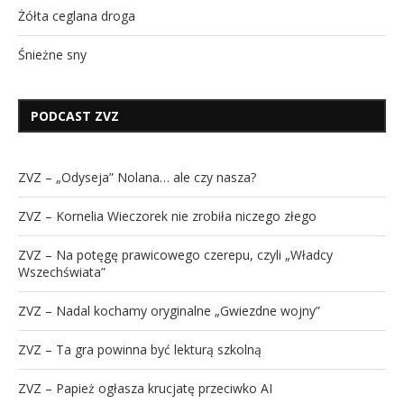
Żółta ceglana droga
Śnieżne sny
PODCAST ZVZ
ZVZ – „Odyseja” Nolana… ale czy nasza?
ZVZ – Kornelia Wieczorek nie zrobiła niczego złego
ZVZ – Na potęgę prawicowego czerepu, czyli „Władcy
Wszechświata”
ZVZ – Nadal kochamy oryginalne „Gwiezdne wojny”
ZVZ – Ta gra powinna być lekturą szkolną
ZVZ – Papież ogłasza krucjatę przeciwko AI