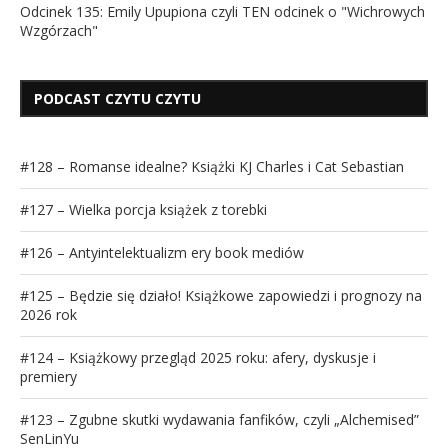
Odcinek 135: Emily Upupiona czyli TEN odcinek o "Wichrowych
Wzgórzach"
PODCAST CZYTU CZYTU
#128 – Romanse idealne? Książki KJ Charles i Cat Sebastian
#127 – Wielka porcja książek z torebki
#126 – Antyintelektualizm ery book mediów
#125 – Będzie się działo! Książkowe zapowiedzi i prognozy na
2026 rok
#124 – Książkowy przegląd 2025 roku: afery, dyskusje i
premiery
#123 – Zgubne skutki wydawania fanfików, czyli „Alchemised”
SenLinYu