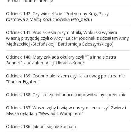
"Proud" i dobre intencje
Odcinek 142: Czy widzieliście "Podziemny Krąg"? czyli
rozmowa z Martą Kożuchowską (@o_oezu)
Odcinek 141: Prus skreśla przymiotniki, Wokulski wybiera
własną przygodę czyli o Arcy "Lalce" (odcinek z udziałem Anny
Mędrzeckiej -Stefańskiej i Bartłomieja Szleszyńskiego)
Odcinek 140: Mary zakłada okulary czyli "Ta inna siostra
Bennet" z udziałem Alicji Ubranik-Kopeć
Odcinek 139: Osobno ale razem czyli kilka uwag po streamie
"Cancer Fighters"
Odcinek 138: Czy istnieje influencer odpowidzialny społecznie
Odcinek 137: Wasze zęby tkwią w naszym sercu czyli Zwierz i
Mysza oglądają "Wywiad z Wampirem"
Odcinek 136: Jak oni się nie kochają