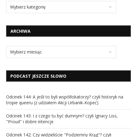
ARCHIWA
PODCAST JESZCZE SŁOWO
Odcinek 144: A jeśli to byli współlokatorzy? czyli historyk na
tropie queeru (z udziałem Alicji Urbanik-Kopeć)
Odcinek 143: I z czego tu być dumnym? czyli Ignacy Liss,
"Proud" i dobre intencje
Odcinek 142: Czy widzieliście "Podziemny Krąg"? czyli