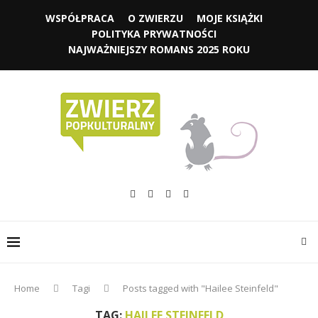
WSPÓŁPRACA
O ZWIERZU
MOJE KSIĄŻKI
POLITYKA PRYWATNOŚCI
NAJWAŻNIEJSZY ROMANS 2025 ROKU
Home
Tagi
Posts tagged with "Hailee Steinfeld"
TAG:
HAILEE STEINFELD