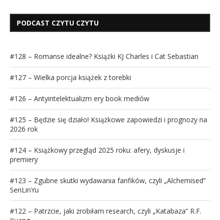
PODCAST CZYTU CZYTU
#128 – Romanse idealne? Książki KJ Charles i Cat Sebastian
#127 – Wielka porcja książek z torebki
#126 – Antyintelektualizm ery book mediów
#125 – Będzie się działo! Książkowe zapowiedzi i prognozy na
2026 rok
#124 – Książkowy przegląd 2025 roku: afery, dyskusje i
premiery
#123 – Zgubne skutki wydawania fanfików, czyli „Alchemised”
SenLinYu
#122 – Patrzcie, jaki zrobiłam research, czyli „Katabaza” R.F.