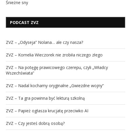
Śnieżne sny
PODCAST ZVZ
ZVZ – „Odyseja” Nolana… ale czy nasza?
ZVZ – Kornelia Wieczorek nie zrobiła niczego złego
ZVZ – Na potęgę prawicowego czerepu, czyli „Władcy
Wszechświata”
ZVZ – Nadal kochamy oryginalne „Gwiezdne wojny”
ZVZ – Ta gra powinna być lekturą szkolną
ZVZ – Papież ogłasza krucjatę przeciwko AI
ZVZ – Czy jesteś dobrą osobą?