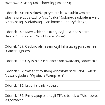
rozmowa z Martą Kożuchowską (@o_oezu)
Odcinek 141: Prus skreśla przymiotniki, Wokulski wybiera
własną przygodę czyli o Arcy "Lalce" (odcinek z udziałem Anny
Mędrzeckiej -Stefańskiej i Bartłomieja Szleszyńskiego)
Odcinek 140: Mary zakłada okulary czyli "Ta inna siostra
Bennet" z udziałem Alicji Ubranik-Kopeć
Odcinek 139: Osobno ale razem czyli kilka uwag po streamie
"Cancer Fighters"
Odcinek 138: Czy istnieje influencer odpowidzialny społecznie
Odcinek 137: Wasze zęby tkwią w naszym sercu czyli Zwierz i
Mysza oglądają "Wywiad z Wampirem"
Odcinek 136: Jak oni się nie kochają
Odcinek 135: Emily Upupiona czyli TEN odcinek o "Wichrowych
Wzgórzach"