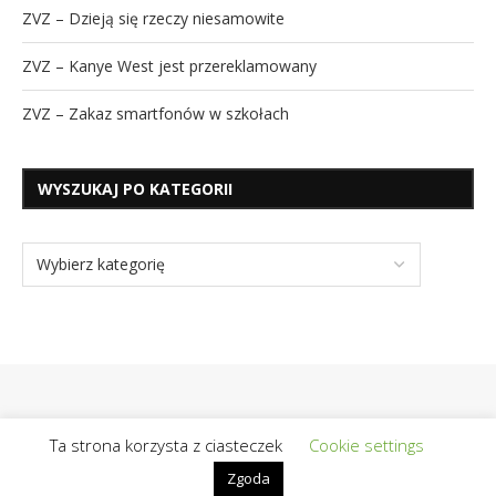
ZVZ – Dzieją się rzeczy niesamowite
ZVZ – Kanye West jest przereklamowany
ZVZ – Zakaz smartfonów w szkołach
WYSZUKAJ PO KATEGORII
Ta strona korzysta z ciasteczek
Cookie settings
Zgoda
@2019 - Wszelkie prawa zastrzeżone | Realizacja / Hosting:
OpiekunBloga