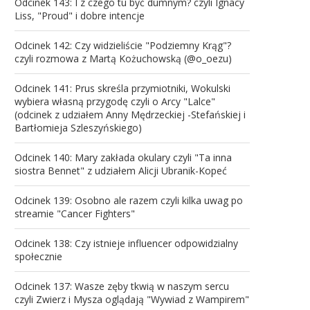
Odcinek 143: I z czego tu być dumnym? czyli Ignacy
Liss, "Proud" i dobre intencje
Odcinek 142: Czy widzieliście "Podziemny Krąg"?
czyli rozmowa z Martą Kożuchowską (@o_oezu)
Odcinek 141: Prus skreśla przymiotniki, Wokulski
wybiera własną przygodę czyli o Arcy "Lalce"
(odcinek z udziałem Anny Mędrzeckiej -Stefańskiej i
Bartłomieja Szleszyńskiego)
Odcinek 140: Mary zakłada okulary czyli "Ta inna
siostra Bennet" z udziałem Alicji Ubranik-Kopeć
Odcinek 139: Osobno ale razem czyli kilka uwag po
streamie "Cancer Fighters"
Odcinek 138: Czy istnieje influencer odpowidzialny
społecznie
Odcinek 137: Wasze zęby tkwią w naszym sercu
czyli Zwierz i Mysza oglądają "Wywiad z Wampirem"