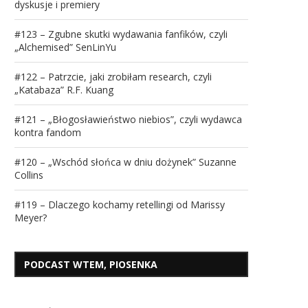
dyskusje i premiery
#123 – Zgubne skutki wydawania fanfików, czyli
„Alchemised” SenLinYu
#122 – Patrzcie, jaki zrobiłam research, czyli
„Katabaza” R.F. Kuang
#121 – „Błogosławieństwo niebios”, czyli wydawca
kontra fandom
#120 – „Wschód słońca w dniu dożynek” Suzanne
Collins
#119 – Dlaczego kochamy retellingi od Marissy
Meyer?
PODCAST WTEM, PIOSENKA