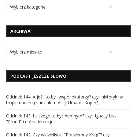
ARCHIWA
PODCAST JESZCZE SŁOWO
Odcinek 144: A jeśli to byli współlokatorzy? czyli historyk na
tropie queeru (z udziałem Alicji Urbanik-Kopeć)
Odcinek 143: I z czego tu być dumnym? czyli Ignacy Liss,
"Proud" i dobre intencje
Odcinek 142: Czy widzieliście "Podziemny Krąg"? czyli