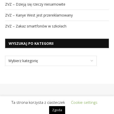
ZVZ – Dzieją się rzeczy niesamowite
ZVZ – Kanye West jest przereklamowany
ZVZ – Zakaz smartfonów w szkołach
WYSZUKAJ PO KATEGORII
Ta strona korzysta z ciasteczek
Cookie settings
Zgoda
@2019 - Wszelkie prawa zastrzeżone | Realizacja / Hosting:
OpiekunBloga