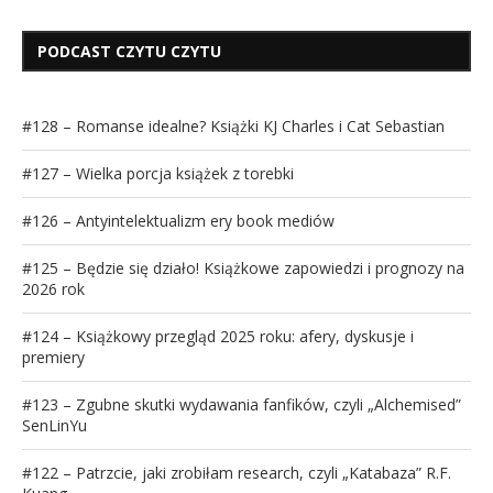
PODCAST CZYTU CZYTU
#128 – Romanse idealne? Książki KJ Charles i Cat Sebastian
#127 – Wielka porcja książek z torebki
#126 – Antyintelektualizm ery book mediów
#125 – Będzie się działo! Książkowe zapowiedzi i prognozy na
2026 rok
#124 – Książkowy przegląd 2025 roku: afery, dyskusje i
premiery
#123 – Zgubne skutki wydawania fanfików, czyli „Alchemised”
SenLinYu
#122 – Patrzcie, jaki zrobiłam research, czyli „Katabaza” R.F.