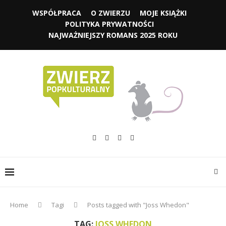
WSPÓŁPRACA
O ZWIERZU
MOJE KSIĄŻKI
POLITYKA PRYWATNOŚCI
NAJWAŻNIEJSZY ROMANS 2025 ROKU
Home
Tagi
Posts tagged with "Joss Whedon"
TAG:
JOSS WHEDON