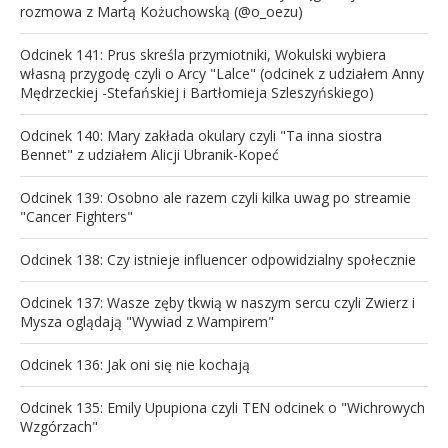
rozmowa z Martą Kożuchowską (@o_oezu)
Odcinek 141: Prus skreśla przymiotniki, Wokulski wybiera
własną przygodę czyli o Arcy "Lalce" (odcinek z udziałem Anny
Mędrzeckiej -Stefańskiej i Bartłomieja Szleszyńskiego)
Odcinek 140: Mary zakłada okulary czyli "Ta inna siostra
Bennet" z udziałem Alicji Ubranik-Kopeć
Odcinek 139: Osobno ale razem czyli kilka uwag po streamie
"Cancer Fighters"
Odcinek 138: Czy istnieje influencer odpowidzialny społecznie
Odcinek 137: Wasze zęby tkwią w naszym sercu czyli Zwierz i
Mysza oglądają "Wywiad z Wampirem"
Odcinek 136: Jak oni się nie kochają
Odcinek 135: Emily Upupiona czyli TEN odcinek o "Wichrowych
Wzgórzach"