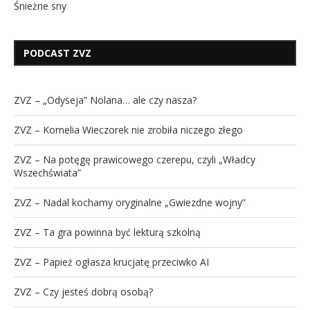
Śnieżne sny
PODCAST ZVZ
ZVZ – „Odyseja” Nolana… ale czy nasza?
ZVZ – Kornelia Wieczorek nie zrobiła niczego złego
ZVZ – Na potęgę prawicowego czerepu, czyli „Władcy
Wszechświata”
ZVZ – Nadal kochamy oryginalne „Gwiezdne wojny”
ZVZ – Ta gra powinna być lekturą szkolną
ZVZ – Papież ogłasza krucjatę przeciwko AI
ZVZ – Czy jesteś dobrą osobą?