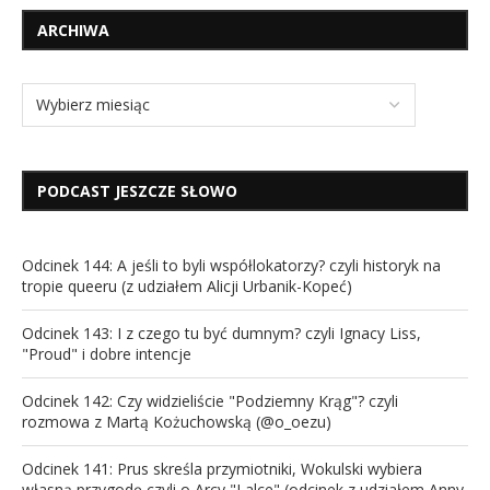
ARCHIWA
PODCAST JESZCZE SŁOWO
Odcinek 144: A jeśli to byli współlokatorzy? czyli historyk na
tropie queeru (z udziałem Alicji Urbanik-Kopeć)
Odcinek 143: I z czego tu być dumnym? czyli Ignacy Liss,
"Proud" i dobre intencje
Odcinek 142: Czy widzieliście "Podziemny Krąg"? czyli
rozmowa z Martą Kożuchowską (@o_oezu)
Odcinek 141: Prus skreśla przymiotniki, Wokulski wybiera
własną przygodę czyli o Arcy "Lalce" (odcinek z udziałem Anny