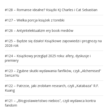
#128 – Romanse idealne? Książki KJ Charles i Cat Sebastian
#127 – Wielka porcja książek z torebki
#126 – Antyintelektualizm ery book mediów
#125 – Będzie się działo! Książkowe zapowiedzi i prognozy na
2026 rok
#124 – Książkowy przegląd 2025 roku: afery, dyskusje i
premiery
#123 – Zgubne skutki wydawania fanfików, czyli „Alchemised”
SenLinYu
#122 – Patrzcie, jaki zrobiłam research, czyli „Katabaza” R.F.
Kuang
#121 – „Błogosławieństwo niebios”, czyli wydawca kontra
fandom