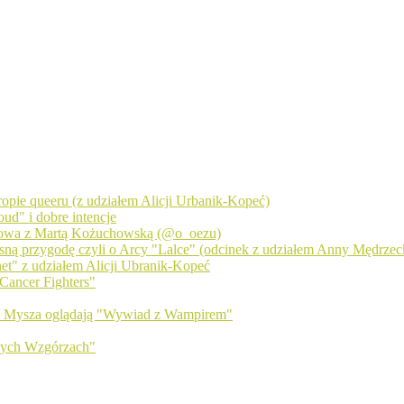
 tropie queeru (z udziałem Alicji Urbanik-Kopeć)
ud" i dobre intencje
zmowa z Martą Kożuchowską (@o_oezu)
sną przygodę czyli o Arcy "Lalce" (odcinek z udziałem Anny Mędrzecki
net" z udziałem Alicji Ubranik-Kopeć
Cancer Fighters"
 i Mysza oglądają "Wywiad z Wampirem"
wych Wzgórzach"