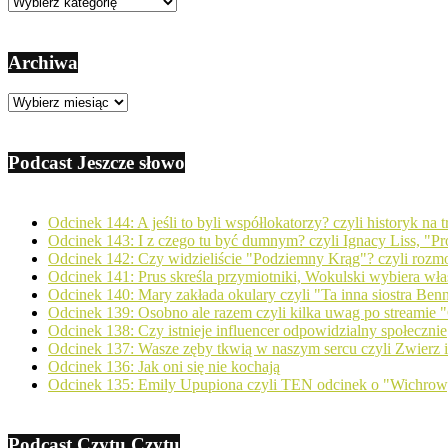
Kategorie
Archiwa
Archiwa
Podcast Jeszcze słowo
Odcinek 144: A jeśli to byli współlokatorzy? czyli historyk na
Odcinek 143: I z czego tu być dumnym? czyli Ignacy Liss, "Pro
Odcinek 142: Czy widzieliście "Podziemny Krąg"? czyli ro
Odcinek 141: Prus skreśla przymiotniki, Wokulski wybiera wła
Odcinek 140: Mary zakłada okulary czyli "Ta inna siostra Ben
Odcinek 139: Osobno ale razem czyli kilka uwag po streamie "
Odcinek 138: Czy istnieje influencer odpowidzialny społecznie
Odcinek 137: Wasze zęby tkwią w naszym sercu czyli Zwierz
Odcinek 136: Jak oni się nie kochają
Odcinek 135: Emily Upupiona czyli TEN odcinek o "Wichro
Podcast Czytu Czytu