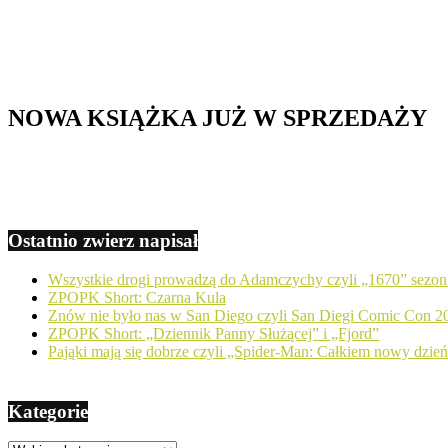
NOWA KSIĄŻKA JUŻ W SPRZEDAŻY
Ostatnio zwierz napisał
Wszystkie drogi prowadzą do Adamczychy czyli „1670” sezon
ZPOPK Short: Czarna Kula
Znów nie było nas w San Diego czyli San Diegi Comic Con 2
ZPOPK Short: „Dziennik Panny Służącej” i „Fjord”
Pająki mają się dobrze czyli „Spider-Man: Całkiem nowy dzie
Kategorie