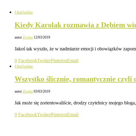
Film
Ogólnie
Kiedy Karolak rozmawia z Dębiem wiedz 
autor
Zwierz
12/03/2019
Jakoś tak wyszło, że w nadmiarze emocji i obowiązków zapo
0
Facebook
Twitter
Pinterest
Email
Film
Ogólnie
Wszystko ślicznie, romantycznie czyli o
autor
Zwierz
03/03/2019
Jak może się zorientowaliście, drodzy czytelnicy mojego blog
0
Facebook
Twitter
Pinterest
Email