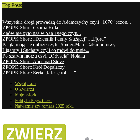
Top Posts
Wszystkie drogi prowadzą do Adamczychy czyli „1670” sezon...
ZPOPK Short: Czarna Kula
Znów nie było nas w San Diego czyli...
ZPOPK Short: „Dziennik Panny Służącej” i „Fjord”
Pająki mają się dobrze czyli „Spider-Man: Całkiem nowy...
Ligatury i Suchary czyli co mówi do mnie...
Po szarym morzu czyli „Odyseja” Nolana
ZPOPK Short: Alice nad Steve
ZPOPK Short: Król Dopalaczy
ZPOPK Short: Seria „Jak się robi…”
Współpraca
O Zwierzu
Moje książki
Polityka Prywatności
Najważniejszy romans 2025 roku