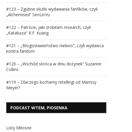
#123 – Zgubne skutki wydawania fanfików, czyli
„Alchemised” SenLinYu
#122 – Patrzcie, jaki zrobiłam research, czyli
„Katabaza” R.F. Kuang
#121 – „Błogosławieństwo niebios”, czyli wydawca
kontra fandom
#120 – „Wschód słońca w dniu dożynek” Suzanne
Collins
#119 – Dlaczego kochamy retellingi od Marissy
Meyer?
PODCAST WTEM, PIOSENKA
Listy Miłosne