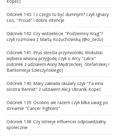
Kopeć)
Odcinek 143: I z czego tu być dumnym? czyli Ignacy
Liss, "Proud" i dobre intencje
Odcinek 142: Czy widzieliście "Podziemny Krąg"?
czyli rozmowa z Martą Kożuchowską (@o_oezu)
Odcinek 141: Prus skreśla przymiotniki, Wokulski
wybiera własną przygodę czyli o Arcy "Lalce"
(odcinek z udziałem Anny Mędrzeckiej -Stefańskiej i
Bartłomieja Szleszyńskiego)
Odcinek 140: Mary zakłada okulary czyli "Ta inna
siostra Bennet" z udziałem Alicji Ubranik-Kopeć
Odcinek 139: Osobno ale razem czyli kilka uwag po
streamie "Cancer Fighters"
Odcinek 138: Czy istnieje influencer odpowidzialny
społecznie