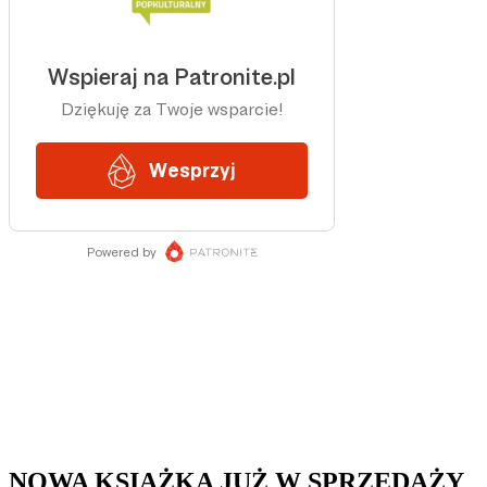
NOWA KSIĄŻKA JUŻ W SPRZEDAŻY