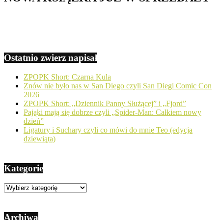
Ostatnio zwierz napisał
ZPOPK Short: Czarna Kula
Znów nie było nas w San Diego czyli San Diegi Comic Con
2026
ZPOPK Short: „Dziennik Panny Służącej” i „Fjord”
Pająki mają się dobrze czyli „Spider-Man: Całkiem nowy
dzień”
Ligatury i Suchary czyli co mówi do mnie Teo (edycja
dziewiąta)
Kategorie
Kategorie
Archiwa