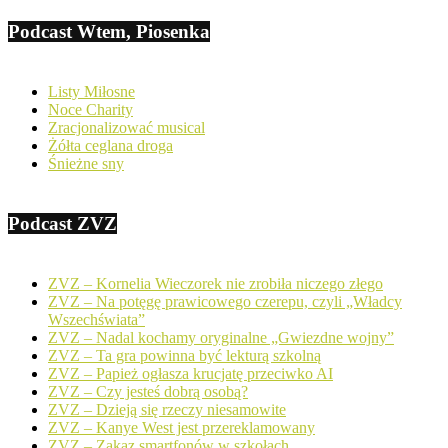
Podcast Wtem, Piosenka
Listy Miłosne
Noce Charity
Zracjonalizować musical
Żółta ceglana droga
Śnieżne sny
Podcast ZVZ
ZVZ – Kornelia Wieczorek nie zrobiła niczego złego
ZVZ – Na potęgę prawicowego czerepu, czyli „Władcy
Wszechświata”
ZVZ – Nadal kochamy oryginalne „Gwiezdne wojny”
ZVZ – Ta gra powinna być lekturą szkolną
ZVZ – Papież ogłasza krucjatę przeciwko AI
ZVZ – Czy jesteś dobrą osobą?
ZVZ – Dzieją się rzeczy niesamowite
ZVZ – Kanye West jest przereklamowany
ZVZ – Zakaz smartfonów w szkołach