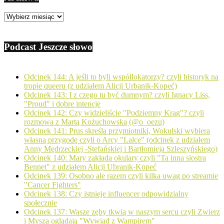
Archiwa
Podcast Jeszcze słowo
Odcinek 144: A jeśli to byli współlokatorzy? czyli historyk na
tropie queeru (z udziałem Alicji Urbanik-Kopeć)
Odcinek 143: I z czego tu być dumnym? czyli Ignacy Liss,
"Proud" i dobre intencje
Odcinek 142: Czy widzieliście "Podziemny Krąg"? czyli
rozmowa z Martą Kożuchowską (@o_oezu)
Odcinek 141: Prus skreśla przymiotniki, Wokulski wybiera
własną przygodę czyli o Arcy "Lalce" (odcinek z udziałem
Anny Mędrzeckiej -Stefańskiej i Bartłomieja Szleszyńskiego)
Odcinek 140: Mary zakłada okulary czyli "Ta inna siostra
Bennet" z udziałem Alicji Ubranik-Kopeć
Odcinek 139: Osobno ale razem czyli kilka uwag po streamie
"Cancer Fighters"
Odcinek 138: Czy istnieje influencer odpowidzialny
społecznie
Odcinek 137: Wasze zęby tkwią w naszym sercu czyli Zwierz
i Mysza oglądają "Wywiad z Wampirem"