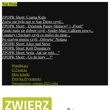
Top Posts
ZPOPK Short: Czarna Kula
Znów nie było nas w San Diego czyli...
ZPOPK Short: „Dziennik Panny Służącej” i „Fjord”
Pająki mają się dobrze czyli „Spider-Man: Całkiem nowy...
Ligatury i Suchary czyli co mówi do mnie...
Po szarym morzu czyli „Odyseja” Nolana
ZPOPK Short: Alice nad Steve
ZPOPK Short: Król Dopalaczy
ZPOPK Short: Seria „Jak się robi…”
ZPOPK Short: „Co do kury…?”
Współpraca
O Zwierzu
Moje książki
Polityka Prywatności
Najważniejszy romans 2025 roku