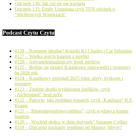
Odcinek 136: Jak oni się nie kochają
Odcinek 135: Emily Upupiona czyli TEN odcinek o
"Wichrowych Wzgórzach"
Podcast Czytu Czytu
#128 – Romanse idealne? Książki KJ Charles i Cat Sebastian
#127 – Wielka porcja książek z torebki
#126 – Antyintelektualizm ery book mediów
#125 – Będzie się działo! Książkowe zapowiedzi i prognozy
na 2026 rok
#124 – Książkowy przegląd 2025 roku: afery, dyskusje i
premiery
#123 – Zgubne skutki wydawania fanfików, czyli
„Alchemised” SenLinYu
#122 – Patrzcie, jaki zrobiłam research, czyli „Katabaza” R.F.
Kuang
#121 – „Błogosławieństwo niebios”, czyli wydawca kontra
fandom
#120 – „Wschód słońca w dniu dożynek” Suzanne Collins
#119 – Dlaczego kochamy retellingi od Marissy Meyer?