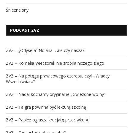
Śnieżne sny
PODCAST ZVZ
ZVZ – „Odyseja” Nolana… ale czy nasza?
ZVZ – Kornelia Wieczorek nie zrobiła niczego złego
ZVZ – Na potęgę prawicowego czerepu, czyli „Władcy
Wszechświata”
ZVZ – Nadal kochamy oryginalne „Gwiezdne wojny”
ZVZ – Ta gra powinna być lekturą szkolną
ZVZ – Papież ogłasza krucjatę przeciwko AI
ZVZ – Czy jesteś dobrą osobą?