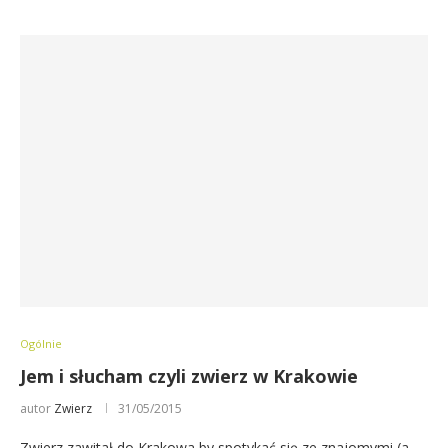
Ogólnie
Jem i słucham czyli zwierz w Krakowie
autor
Zwierz
31/05/2015
Zwierz zawitał do Krakowa by spotykać się ze znajomymi (a