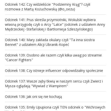
Odcinek 142: Czy widzieliście "Podziemny Krąg"? czyli
rozmowa z Martą Kożuchowską (@o_oezu)
Odcinek 141: Prus skreśla przymiotniki, Wokulski wybiera
własną przygodę czyli o Arcy "Lalce" (odcinek z udziałem Anny
Mędrzeckiej -Stefańskiej i Bartłomieja Szleszyńskiego)
Odcinek 140: Mary zakłada okulary czyli "Ta inna siostra
Bennet" z udziałem Alicji Ubranik-Kopeć
Odcinek 139: Osobno ale razem czyli kilka uwag po streamie
"Cancer Fighters"
Odcinek 138: Czy istnieje influencer odpowidzialny społecznie
Odcinek 137: Wasze zęby tkwią w naszym sercu czyli Zwierz i
Mysza oglądają "Wywiad z Wampirem"
Odcinek 136: Jak oni się nie kochają
Odcinek 135: Emily Upupiona czyli TEN odcinek o "Wichrowych