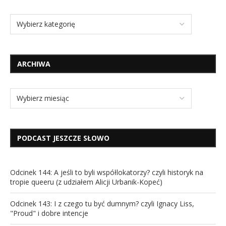
ARCHIWA
PODCAST JESZCZE SŁOWO
Odcinek 144: A jeśli to byli współlokatorzy? czyli historyk na
tropie queeru (z udziałem Alicji Urbanik-Kopeć)
Odcinek 143: I z czego tu być dumnym? czyli Ignacy Liss,
"Proud" i dobre intencje