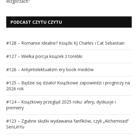
Wzgórzach"
PODCAST CZYTU CZYTU
#128 – Romanse idealne? Książki KJ Charles i Cat Sebastian
#127 – Wielka porcja książek z torebki
#126 – Antyintelektualizm ery book mediów
#125 – Będzie się działo! Książkowe zapowiedzi i prognozy na
2026 rok
#124 – Książkowy przegląd 2025 roku: afery, dyskusje i
premiery
#123 – Zgubne skutki wydawania fanfików, czyli „Alchemised”
SenLinYu