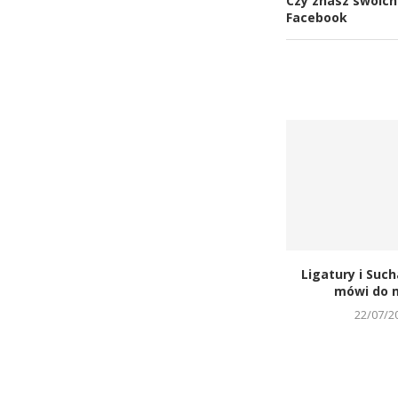
Czy znasz swoich
Facebook
Ligatury i Such
mówi do m
22/07/2