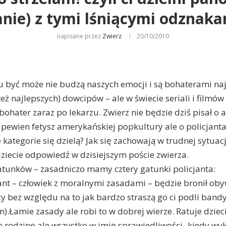
nie) z tymi lśniącymi odznak
napisane przez
Zwierz
20/10/2010
 być może nie budzą naszych emocji i są bohaterami naj
ż najlepszych) dowcipów – ale w świecie seriali i filmów 
bohater zaraz po lekarzu. Zwierz nie będzie dziś pisał o 
 pewien fetysz amerykańskiej popkultury ale o policjanta
kategorie się dzielą? Jak się zachowają w trudnej sytuac
dziecie odpowiedź w dzisiejszym poście zwierza.
tunków – zasadniczo mamy cztery gatunki policjanta:
jant – człowiek z moralnymi zasadami – będzie bronił oby
cy bez względu na to jak bardzo straszą go ci podli bandy
.Łamie zasady ale robi to w dobrej wierze. Ratuje dzieci,
e rodzinę ale wszystko w imię sprawiedliwości- kiedy wy