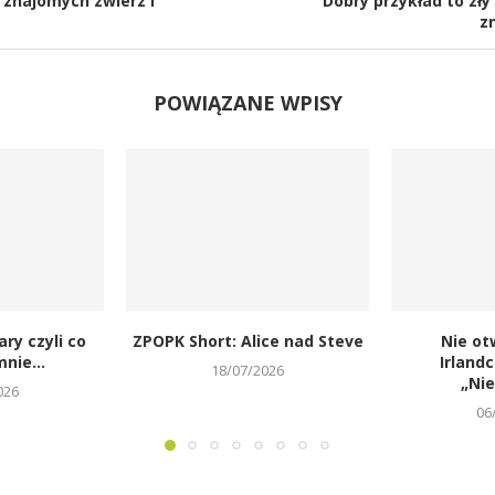
 znajomych zwierz i
Dobry przykład to zły 
zn
POWIĄZANE WPISY
ary czyli co
ZPOPK Short: Alice nad Steve
Nie ot
nie...
Irland
18/07/2026
„Ni
026
06