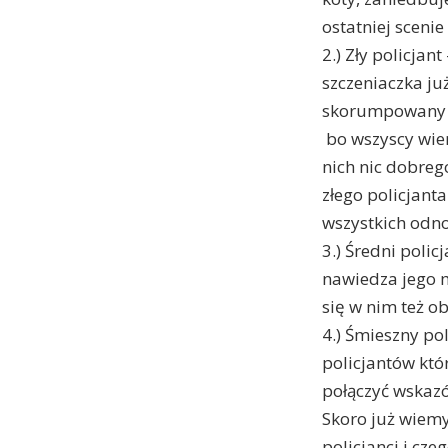
ostatniej scenie
2.) Zły policjan
szczeniaczka ju
skorumpowany je
bo wszyscy wiem
nich nic dobreg
złego policjanta
wszystkich odno
3.) Średni poli
nawiedza jego m
się w nim też o
4.) Śmieszny po
policjantów któr
połączyć wskazó
Skoro już wiemy
policjanci i cz