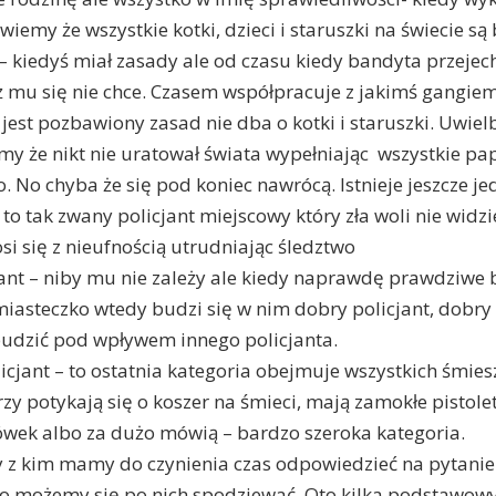
 wiemy że wszystkie kotki, dzieci i staruszki na świecie s
t – kiedyś miał zasady ale od czasu kiedy bandyta przejec
ż mu się nie chce. Czasem współpracuje z jakimś gangiem 
st pozbawiony zasad nie dba o kotki i staruszki. Uwiel
y że nikt nie uratował świata wypełniając wszystkie pa
o. No chyba że się pod koniec nawrócą. Istnieje jeszcze 
 to tak zwany policjant miejscowy który zła woli nie widzi
si się z nieufnością utrudniając śledztwo
cjant – niby mu nie zależy ale kiedy naprawdę prawdziwe
iasteczko wtedy budzi się w nim dobry policjant, dobry
budzić pod wpływem innego policjanta.
licjant – to ostatnia kategoria obejmuje wszystkich śmie
zy potykają się o koszer na śmieci, mają zamokłe pistolet
wek albo za dużo mówią – bardzo szeroka kategoria.
 z kim mamy do czynienia czas odpowiedzieć na pytanie 
ego możemy się po nich spodziewać. Oto kilka podstawow