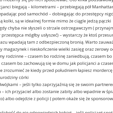
icjanci biegają – kilometrami – przebiegają pół Manhattan
wpadając pod samochód – dobiegając do przestępcy nigd
ą kolki, są w idealnej formie mimo że ciągle jedzą pączki
nigdy chyba nie słyszeli o strzale ostrzegawczym ( przynaj
y przestępca mógłby usłyszeć) – wystarczy że ktoś przes
razu wpadają tam z odbezpieczoną bronią. Warto zauważ
 magazynek i nieskończenie wielki zasięg oraz zerowy o
my rodzinne – czasem bo rodzinę zaniedbują, czasem bo
czasem bo zachowują się w domu jak policjanci a czase
że zrozumieć ze kiedy przed południem łapiesz mordercę
 urodziny córki
dwójkami – jeśli tylko zaprzyjaźnią się ze swoim partner
– ich przyjaciel albo zostanie zabity albo wpadnie w śpi
o) albo odejdzie z policji ( potem okaże się że sponsorow
słabość do nie odpowiednich kobiet – jeśli policjant spot