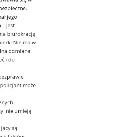
ą bezpieczne.
hał jego
– jest
bia biurokrację
pierki.Nie ma w
jedna odmiana
eć i do
 bezprawie
 policjant może
sznych
y, nie umieją
jacy są
ych faktów: