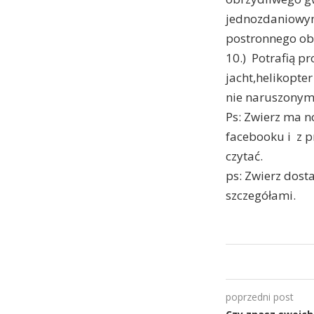
jednozdaniowym 
postronnego ob
10.) Potrafią p
jacht,helikopte
nie naruszonym 
Ps: Zwierz ma n
facebooku i z p
czytać.
ps: Zwierz dosta
szczegółami.
poprzedni post