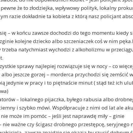
e pewne że to złodziejka, wpływowy polityk, lokalny proku
m razie dokładnie ta kobieta z którą nasz policjant abso
ą się – w końcu zawsze dochodzi do tego momentu kiedy s
 zginie kolejne dziecko albo szczeniaczek coś w nim pęka.
dy trzeba natychmiast wychodzi z alkoholizmu w przeciąg
t.
szystkie sprawy najlepiej rozwiązuje się w nocy – co więce
 albo jeszcze gorzej – morderca przychodzi się zemścić 
ią jedynie w pracy i to piętnaście minut ( stąd też ich u
awa)
atorów – lokalnego pijaczka, byłego rabusia albo drobne
ciemny i szybko mówi. Współpracuje z nimi od lat ale aku
 nie może im pomóc – jeśli jest naprawdę miły – ginie
 – nie ważne czy ścigasz drobnego przestępcę, seryjnego
ałciciela- zawsze znajdzie się okazja by rzucić dobrym