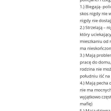
1.) Biegają- pol
skos nigdy nie 
nigdy nie dostaj
2.) Strzelają – 
który uciekając
mieszkaniu od 
ma nieskończony
3.) Mają proble
pracę do domu, 
rodzina nie mo
południu iść na
4.) Mają pecha 
nie ma mocnych 
wyjątkowo częst
mafię)
5.) Mają dziwną 