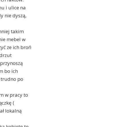
u i ulice na
y nie dyszą,
mniej takim
unie mebel w
yć ze ich broń
drzut
 przynoszą
m bo ich
 trudno po
em w pracy to
ączkę (
ał lokalną
ka kobietę to