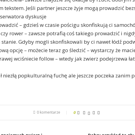
tekstem. Jeśli partner jeszcze żyje mogą prowadzić be
serwatora dyskusje
rowadzić – gdzieś w czasie pościgu skonfiskują ci samoch
r czy rower – zawsze potrafią coś takiego prowadzić i nig
stanie. Gdyby mogli skonfiskowali by ci nawet łódź po
ową opcję – możecie teraz go śledzić – wystarczy że maci
rawej wciśniecie follow – wtedy jak zwierz podejrzewa ła
ł niezłą popkulturalną fuchę ale jeszcze poczeka zanim p
0 komentarze
0