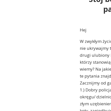
pa
Hej
W zwykłym życiu
nie ukrywajmy te
drugi ulubiony 
którzy stanowią
wiemy? Na jakie 
te pytania znaj
Zacznijmy od ga
1.) Dobry polic
okręgu/ dzielni
złym uzębieniem)
koty, zaniedbuj