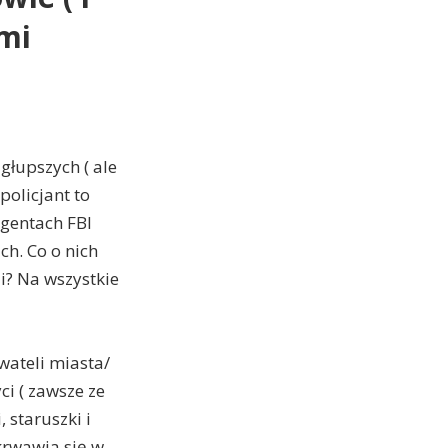
ami
głupszych ( ale
policjant to
agentach FBI
ch. Co o nich
ji? Na wszystkie
wateli miasta/
ci ( zawsze ze
 staruszki i
krwawia się w