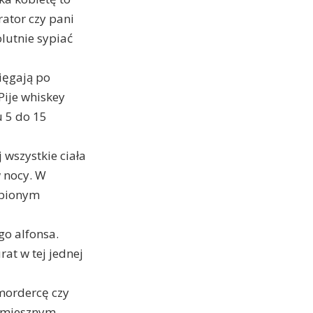
rator czy pani
lutnie sypiać
ięgają po
Pije whiskey
u 5 do 15
j wszystkie ciała
w nocy. W
lubionym
go alfonsa.
rat w tej jednej
 mordercę czy
 śmiesznym