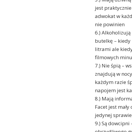
jest praktyczni
adwokat w każdy
nie powinien
6.) Alkoholizuj
butelkę – kiedy
litrami ale kie
filmowych minu
7.) Nie śpią – w
znajdują w nocy
każdym razie śp
napojem jest k
8.) Mają inform
Facet jest mały 
jedynej sprawie
9.) Są dowcipni
obrzydliwego gw