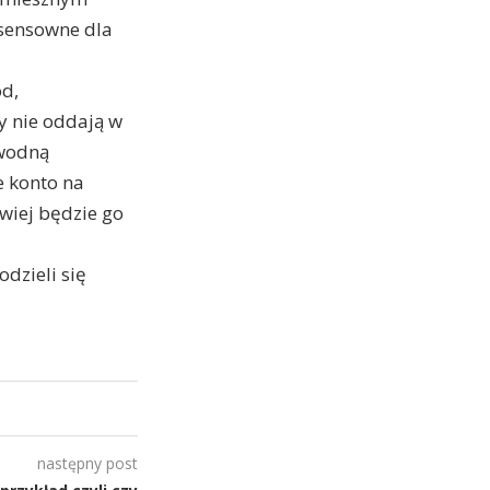
zsensowne dla
ód,
dy nie oddają w
dwodną
e konto na
twiej będzie go
odzieli się
następny post