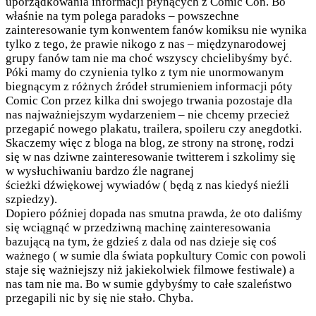
uporządkowania informacji płynących z Comic Con. Bo
właśnie na tym polega paradoks – powszechne
zainteresowanie tym konwentem fanów komiksu nie wynika
tylko z tego, że prawie nikogo z nas – międzynarodowej
grupy fanów tam nie ma choć wszyscy chcielibyśmy być.
Póki mamy do czynienia tylko z tym nie unormowanym
biegnącym z różnych źródeł strumieniem informacji póty
Comic Con przez kilka dni swojego trwania pozostaje dla
nas najważniejszym wydarzeniem – nie chcemy przecież
przegapić nowego plakatu, trailera, spoileru czy anegdotki.
Skaczemy więc z bloga na blog, ze strony na stronę, rodzi
się w nas dziwne zainteresowanie twitterem i szkolimy się
w wysłuchiwaniu bardzo źle nagranej
ścieżki dźwiękowej wywiadów ( będą z nas kiedyś nieźli
szpiedzy).
Dopiero później dopada nas smutna prawda, że oto daliśmy
się wciągnąć w przedziwną machinę zainteresowania
bazującą na tym, że gdzieś z dala od nas dzieje się coś
ważnego ( w sumie dla świata popkultury Comic con powoli
staje się ważniejszy niż jakiekolwiek filmowe festiwale) a
nas tam nie ma. Bo w sumie gdybyśmy to całe szaleństwo
przegapili nic by się nie stało. Chyba.