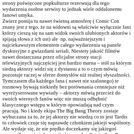
strony poświęcone popkulturze rezerwują dla tego
wydarzenia osobne serwisy to jednak wiele oddalonemu
fanowi umyka.
Zwierz pomija tu nawet świetną atmosferę ( Comic Con
znany jest z tego, że na widowni są właściwie wyłącznie fani
którzy cieszą się na sam widok swoich ulubionych aktorów i
spijają słowa z ich ust) ale np. najważniejszym i
najciekawszym elementem całego wydarzenia są panele
dyskusyjne z gwiazdami seriali. Niestety jakość filmów
nawet dostarczana przez oficjalne strony stacji
telewizyjnych najczęściej jest bardzo marna – stół za którym
siedzą aktorzy widzi się z dystansu a to o czym mówią
pozostaje raczej w sferze domysłów niż realnej słyszalności.
Tymczasem dla każdego fana ( nawet nie szalonego) te
rozmowy bywają niekiedy bez porównania cenniejsze niż
wyreżyserowane wywiady – aktorzy mówią przecież do
swoich wiernych fanów więc nie muszą odbębnić
klasycznego wstępu w którym opowiadają nad czym
pracują. No i kiedy ekipa The Big Bang Theory zostaje
wybuczana za to, że jej aktorzy nie wiedzą co to jest Tardis
to człowiek czuje się naprawdę członkiem jakiejś wspólnoty.
Ale wydaje się, że nie prędko doczekamy się jakiegoś