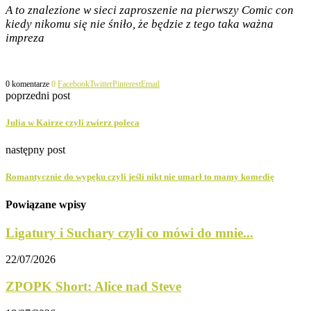
A to znalezione w sieci zaproszenie na pierwszy Comic con
kiedy nikomu się nie śniło, że będzie z tego taka ważna
impreza
0 komentarze
0
Facebook
Twitter
Pinterest
Email
poprzedni post
Julia w Kairze czyli zwierz poleca
następny post
Romantycznie do wypęku czyli jeśli nikt nie umarł to mamy komedię
Powiązane wpisy
Ligatury i Suchary czyli co mówi do mnie...
22/07/2026
ZPOPK Short: Alice nad Steve