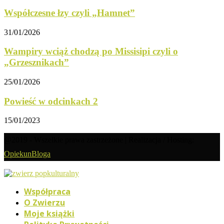
Współczesne łzy czyli „Hamnet”
31/01/2026
Wampiry wciąż chodzą po Missisipi czyli o
„Grzesznikach”
25/01/2026
Powieść w odcinkach 2
15/01/2023
@2019 - Wszelkie prawa zastrzeżone | Realizacja / Hosting:
OpiekunBloga
Współpraca
O Zwierzu
Moje książki