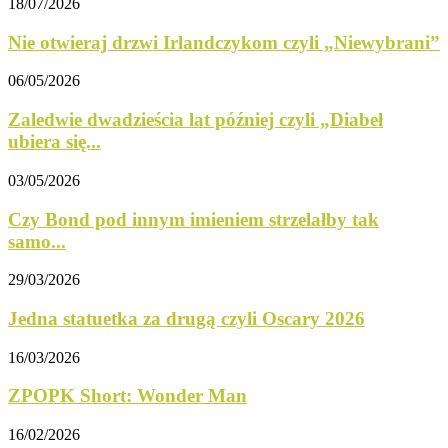
18/07/2026
Nie otwieraj drzwi Irlandczykom czyli „Niewybrani”
06/05/2026
Zaledwie dwadzieścia lat później czyli „Diabeł
ubiera się...
03/05/2026
Czy Bond pod innym imieniem strzelałby tak
samo...
29/03/2026
Jedna statuetka za drugą czyli Oscary 2026
16/03/2026
ZPOPK Short: Wonder Man
16/02/2026