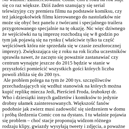
się co raz większe. Dziś żaden szanujący się serial
telewizyjny czy premiera filmu na podstawie komiksu, czy
też jakiegokolwiek filmu kierowanego do nastolatków nie
może się obyć bez panelu z twórcami i specjalnego trailera
przygotowanego specjalnie na tę okazję. Nic więc dziwnego
że wejściówki na tą imprezę rozchodzą się w 8 godzin po
tym jak pojawią się na rynku ( właściwie tylko ta część
wejściówek która nie sprzedała się w czasie zeszłorocznej
imprezy). Zwiększająca się z roku na rok liczba uczestników
sprawiła nawet, że zaczęto się poważnie zastanawiać czy
centrum wynajęte jeszcze do 2015 będzie w stanie w
przyszłości pomieścić wszystkich gości których liczba
powoli zbliża się do 200 tys.
Ale problem polega na tym że 200 tys. szczęśliwców
przechadzających się wzdłuż stanowisk na których można
kupić replikę miecza Jedi, Pierścień Froda, śrubokręt dr.
Who i dziesiątki innych gadżetów i komiksów to jedynie
drobny ułamek zainteresowanych. Większość fanów
podobnie jak zwierz musi zadowolić się siedzeniem w domu
i próbą śledzenia Comic con na dystans. I tu właśnie pojawia
się problem – choć stacje proponują widzom różnego
rodzaju klipy, gwiazdy wysyłają tweety i zdjęcia, a poważne