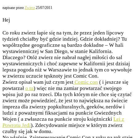
napisane przez
Zwierz
25/07/2011
Hej
Co roku zwierz łapie się na tym, że przez jeden lipcowy
tydzień chciałby być gdzie indziej. Gdzie dokładniej? Tu
współrzędne geograficzne są bardzo dokładne – W hali
wystawienniczej w San Diego, w stanie Kalifornia.
Dlaczego? Otóż zwierz nie nabrał nagłej miłości do sal
wystawienniczych i choć zapewne w Kalifornii jest dzisiaj
lepsza pogoda niż w Warszawie to jednak tym co wywołuje
w zwierzu uczucie tęsknoty jest Comic Con.
Zwierz opisał wam już czym jest
Comic con
( i jeszcze się
powtarzał
o tu
) więc nie ma zamiar powtarzać swojego
wpisu już po raz trzeci. Dla tych którym nie chce się czytać
zwierz może powiedzieć, że jest to największa na świecie
impreza dla zwierzy popkulturalnych, geeków, nerdów i
ludzi z poważnymi fiksacjami na punkcie Gwiezdnych
Wojen ( a zwłaszcza na punkcie stroju księżniczki
Lei z
Powrotu Jedi
). Zdecydowanie miejsce w którym zwierz
czułby się jak w domu.
No właśnie. Zainteresowanie Comic Con z roku na rok staje