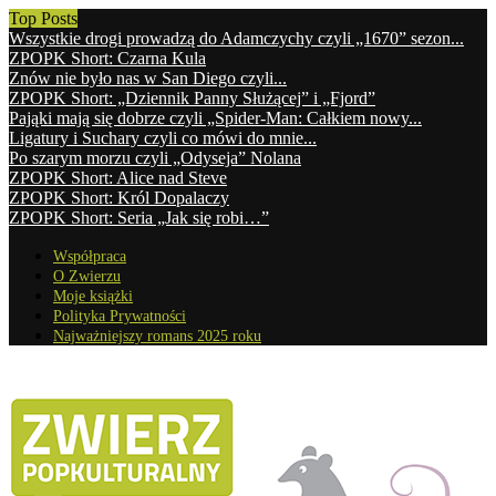
Top Posts
Wszystkie drogi prowadzą do Adamczychy czyli „1670” sezon...
ZPOPK Short: Czarna Kula
Znów nie było nas w San Diego czyli...
ZPOPK Short: „Dziennik Panny Służącej” i „Fjord”
Pająki mają się dobrze czyli „Spider-Man: Całkiem nowy...
Ligatury i Suchary czyli co mówi do mnie...
Po szarym morzu czyli „Odyseja” Nolana
ZPOPK Short: Alice nad Steve
ZPOPK Short: Król Dopalaczy
ZPOPK Short: Seria „Jak się robi…”
Współpraca
O Zwierzu
Moje książki
Polityka Prywatności
Najważniejszy romans 2025 roku