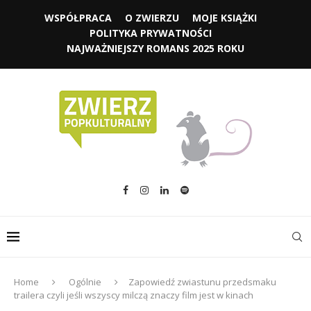
WSPÓŁPRACA
O ZWIERZU
MOJE KSIĄŻKI
POLITYKA PRYWATNOŚCI
NAJWAŻNIEJSZY ROMANS 2025 ROKU
Home
Ogólnie
Zapowiedź zwiastunu przedsmaku
trailera czyli jeśli wszyscy milczą znaczy film jest w kinach