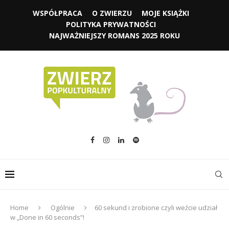
WSPÓŁPRACA
O ZWIERZU
MOJE KSIĄŻKI
POLITYKA PRYWATNOŚCI
NAJWAŻNIEJSZY ROMANS 2025 ROKU
Home
Ogólnie
60 sekund i zrobione czyli weźcie udział
w „Done in 60 seconds”!