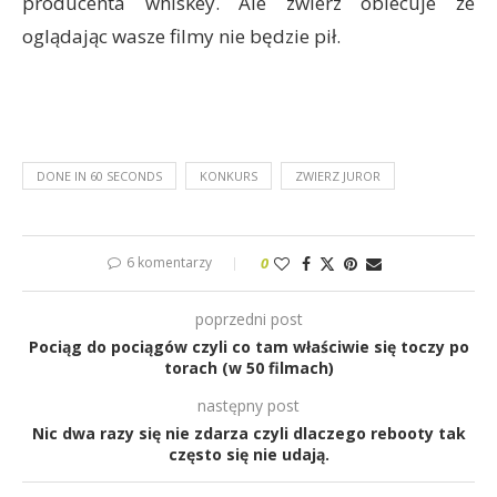
producenta whiskey. Ale zwierz obiecuje że
oglądając wasze filmy nie będzie pił.
DONE IN 60 SECONDS
KONKURS
ZWIERZ JUROR
6 komentarzy
0
poprzedni post
Pociąg do pociągów czyli co tam właściwie się toczy po
torach (w 50 filmach)
następny post
Nic dwa razy się nie zdarza czyli dlaczego rebooty tak
często się nie udają.