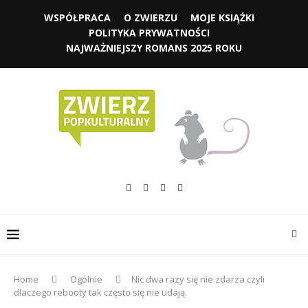
WSPÓŁPRACA
O ZWIERZU
MOJE KSIĄŻKI
POLITYKA PRYWATNOŚCI
NAJWAŻNIEJSZY ROMANS 2025 ROKU
Home
Ogólnie
Nic dwa razy się nie zdarza czyli
dlaczego rebooty tak często się nie udają.