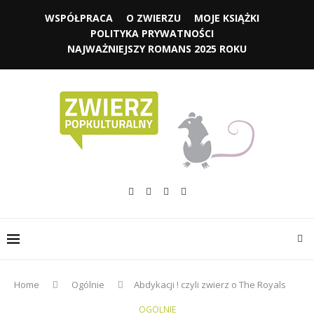
WSPÓŁPRACA
O ZWIERZU
MOJE KSIĄŻKI
POLITYKA PRYWATNOŚCI
NAJWAŻNIEJSZY ROMANS 2025 ROKU
Home
Ogólnie
Abdykacji ! czyli zwierz o The Royals
OGÓLNIE