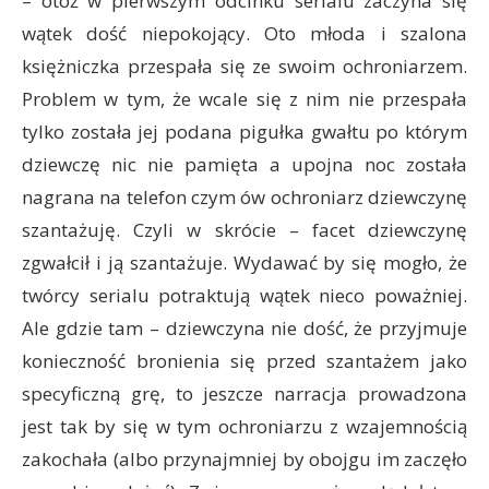
– otóż w pierwszym odcinku serialu zaczyna się
wątek dość niepokojący. Oto młoda i szalona
księżniczka przespała się ze swoim ochroniarzem.
Problem w tym, że wcale się z nim nie przespała
tylko została jej podana pigułka gwałtu po którym
dziewczę nic nie pamięta a upojna noc została
nagrana na telefon czym ów ochroniarz dziewczynę
szantażuję. Czyli w skrócie – facet dziewczynę
zgwałcił i ją szantażuje. Wydawać by się mogło, że
twórcy serialu potraktują wątek nieco poważniej.
Ale gdzie tam – dziewczyna nie dość, że przyjmuje
konieczność bronienia się przed szantażem jako
specyficzną grę, to jeszcze narracja prowadzona
jest tak by się w tym ochroniarzu z wzajemnością
zakochała (albo przynajmniej by obojgu im zaczęło