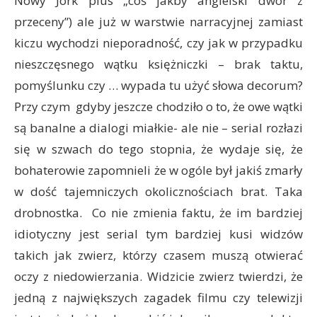
Nowy Jork plus „coś jakby angielski dwór z
przeceny”) ale już w warstwie narracyjnej zamiast
kiczu wychodzi nieporadność, czy jak w przypadku
nieszczęsnego wątku księżniczki – brak taktu,
pomyślunku czy … wypada tu użyć słowa decorum?
Przy czym gdyby jeszcze chodziło o to, że owe wątki
są banalne a dialogi miałkie- ale nie – serial rozłazi
się w szwach do tego stopnia, że wydaje się, że
bohaterowie zapomnieli że w ogóle był jakiś zmarły
w dość tajemniczych okolicznościach brat. Taka
drobnostka. Co nie zmienia faktu, że im bardziej
idiotyczny jest serial tym bardziej kusi widzów
takich jak zwierz, którzy czasem muszą otwierać
oczy z niedowierzania. Widzicie zwierz twierdzi, że
jedną z największych zagadek filmu czy telewizji