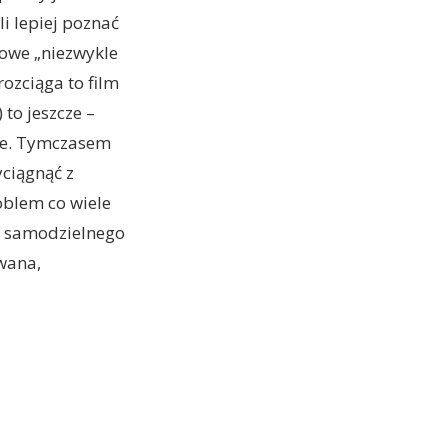
i lepiej poznać
nowe „niezwykle
rozciąga to film
to jeszcze –
iwe. Tymczasem
yciągnąć z
oblem co wiele
ść samodzielnego
wana,