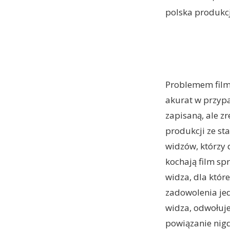
polska produkc
Problemem filmu
akurat w przypa
zapisaną, ale z
produkcji ze st
widzów, którzy 
kochają film spr
widza, dla któr
zadowolenia jed
widza, odwołuje
powiązanie nigd