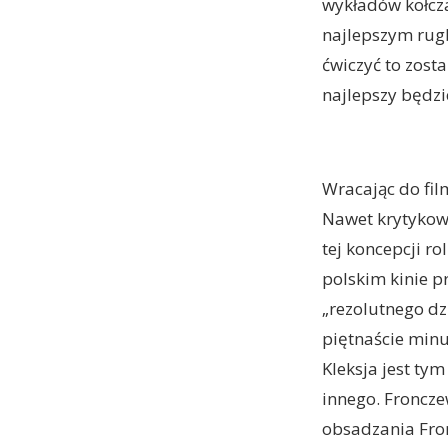
wykładów kołcza
najlepszym rug
ćwiczyć to zosta
najlepszy będzie
Wracając do fil
Nawet krytykowa
tej koncepcji ro
polskim kinie p
„rezolutnego dz
piętnaście minu
Kleksja jest ty
innego. Froncze
obsadzania Fro