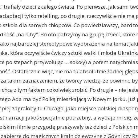
A” trafiały dzieci z całego świata. Po pierwsze, jak sami t
 adaptacji tylko retelling, po drugie, rzeczywiście nie m
 to szkoła dla samych chłopców. Co powiedziawszy, bardz
dność „na niby”. Bo oto patrzymy na grupę dzieci, które 
ako najbardziej stereotypowe wyobrażenia na temat jak
nka, która oczywiście ćwiczy sztuki walki i młoda Ukraink
e po stepach przywołując … sokoły) a potem natychmiast
ość. Ostatecznie więc, nie ma tu absolutnie żadnej głębs
oza takim zaznaczeniem, że twórcy wiedzą, że powinno by
e chcą z tym faktem cokolwiek zrobić. Po drugie – nie jes
czego Ada ma być Polką mieszkającą w Nowym Jorku. Już
piej zagrałoby tu Chicago, jako miejsce polskiej diaspory
st narracji jakoś specjalnie potrzebny, a wydaje mi się, 
olskim filmie przygodę przeżywały też dzieci z Polskich m
o zabierze do magicznych krain dziewczynę z Gdyni czy Rz