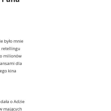
ie było mnie
 retellingu
do milionów
seansami dla
iego kina
dała o Adzie
ów mających