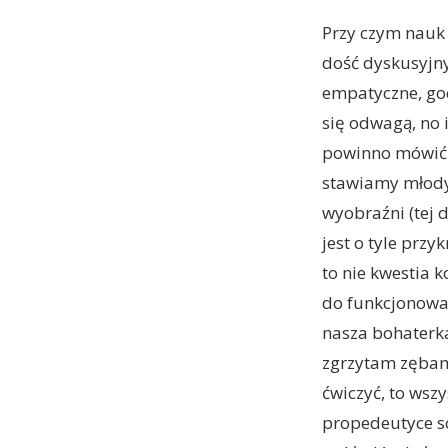
Przy czym nauk 
dość dyskusyjny
empatyczne, god
się odwagą, no i
powinno mówić 
stawiamy młodym
wyobraźni (tej 
jest o tyle prz
to nie kwestia 
do funkcjonowani
nasza bohaterka
zgrzytam zębami
ćwiczyć, to wszy
propedeutyce so