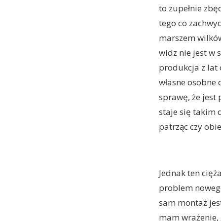
to zupełnie zbę
tego co zachwyci
marszem wilków 
widz nie jest w 
produkcja z lat
własne osobne d
sprawę, że jest
staje się takim
patrząc czy obi
Jednak ten cięża
problem nowego 
sam montaż jest
mam wrażenie, że