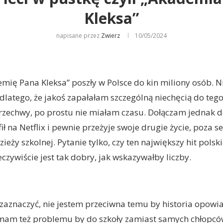
Kleksa”
napisane przez
Zwierz
10/05/2024
ię Pana Kleksa” poszły w Polsce do kin miliony osób. N
 dlatego, że jakoś zapałałam szczególną niechęcią do tego
rzechwy, po prostu nie miałam czasu. Dołączam jednak 
afił na Netflix i pewnie przeżyje swoje drugie życie, poza 
ieży szkolnej. Pytanie tylko, czy ten największy hit polsk
zeczywiście jest tak dobry, jak wskazywałby liczby.
aznaczyć, nie jestem przeciwna temu by historia opowia
 mam też problemu by do szkoły zamiast samych chłopc