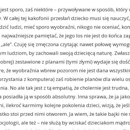
jest sporo, zaś niektóre – przywoływane w sposób, który 
. W całej tej kakofonii przesłań dziecko musi się nauczyć
zić ludzi, mieć sporo wyobraźni, nikogo nie oceniać, ko
 najważniejsze pamiętać, że jego los nie jest do końca zap
„ale”. Czuję się zmęczona czytając nawet połowę wymog
 ludziom, by zachowali swoją dziecięcą naturę. Zwłaszc
dobrej) zestawione z planami (tymi złymi) wydaje się dość
ykre, że wyobraźnia wbrew pozorom nie jest dana wszystkim
korzystania z komputera) zaś robienie planów dla wielu o
a. No ale tak jest z tą empatią, że cholernie jest trudna,
 posiadła ją w sposób absolutny. Inna sprawa, że ja jako
, ilekroć karmimy kolejne pokolenia dzieci, wizją, że jeś
stko stoi przed nimi otworem. Ja wiem, że takie bajki nie 
cjologii, ale też – nie służą by wciskać dzieciakom mądr