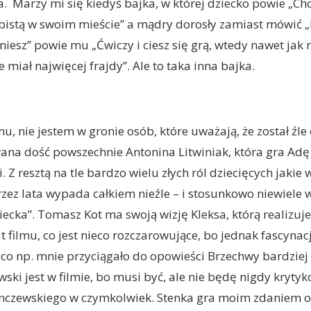
. Marzy mi się kiedyś bajka, w której dziecko powie „Ch
bistą w swoim mieście” a mądry dorosły zamiast mówić 
niesz” powie mu „Ćwiczy i ciesz się grą, wtedy nawet jak 
 miał najwięcej frajdy”. Ale to taka inna bajka.
mu, nie jestem w gronie osób, które uważają, że został źl
na dość powszechnie Antonina Litwiniak, która gra Adę
li. Z resztą na tle bardzo wielu złych ról dziecięcych jakie
rzez lata wypada całkiem nieźle – i stosunkowo niewiele w
iecka”. Tomasz Kot ma swoją wizję Kleksa, którą realizuje
t filmu, co jest nieco rozczarowujące, bo jednak fascynac
m co np. mnie przyciągało do opowieści Brzechwy bardziej
wski jest w filmie, bo musi być, ale nie będę nigdy kryty
nczewskiego w czymkolwiek. Stenka gra moim zdaniem o