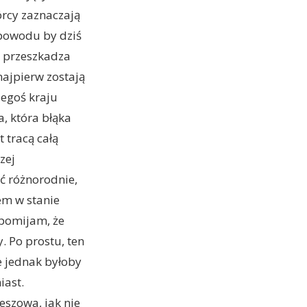
wórcy zaznaczają
a powodu by dziś
o przeszkadza
najpierw zostają
iegoś kraju
a, która błąka
 tracą całą
zej
ć różnorodnie,
tem w stanie
 pomijam, że
. Po prostu, ten
że jednak byłoby
iast.
eszowa, jak nie