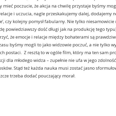
 mieć poczucie, że akcja na chwilę przystaje byśmy mogl
relacje i uczucia, nagle przeskakujemy dalej, dodajemy 
’, czy kolejny pomysł fabularny. Nie tylko niesamowicie 
wdę powiedziawszy dość długi jak na produkcję tego typu) 
rzyć, że emocje i relacje między bohaterami są prawdz
czasu byśmy mogli to jako widzowie poczuć, a nie tylko w
ch postaci. Z resztą to w ogóle film, który ma ten sam pr
cji dla młodego widza – zupełnie nie ufa w jego zdolno
osków. Stąd też każda nauka musi zostać jasno sformuło
szcze trzeba dodać pouczający morał.