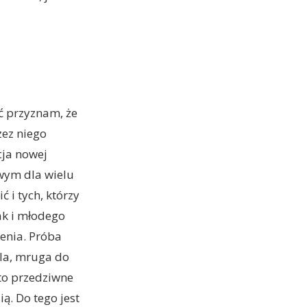
oć przyznam, że
zez niego
cja nowej
owym dla wielu
 i tych, którzy
jak i młodego
enia. Próba
ila, mruga do
 to przedziwne
ą. Do tego jest