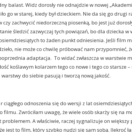
dny balast. Widz dorosły nie odnajdzie w nowej „Akademi
ło go w starej, kiedy był dzieckiem. Nie da się go drugi r
czy zachwycić niedorzeczną piosenką, bo jest już dorosł
stanie śledzić zazwyczaj tych powiązań, bo dla dziecka w 
 osiemdziesiątych to żaden punkt odniesienia. Jeśli film 
zieło, nie może co chwilę próbować nam przypomnieć, ż
 poprzednia adaptacja. To widać zwłaszcza w warstwie m
 dość koślawym kolarzem tego co nowe i tego co starsze –
e warstwy do siebie pasują i tworzą nową jakość.
r ciągłego odnoszenia się do wersji z lat osiemdziesiątyc
filmu. Zwróciłam uwagę, że wiele osób skarży się na mo
 problemem. A właściwie, raczej sygnalizuje on większy
 jest to film, który szybko nudzi się sam sobą. Ilekroć ł