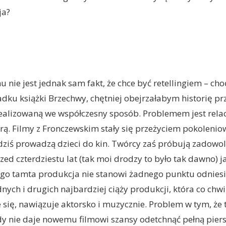
ja?
 nie jest jednak sam fakt, że chce być retellingiem – ch
dku książki Brzechwy, chętniej obejrzałabym historię pr
realizowaną we współczesny sposób. Problemem jest rela
arą. Filmy z Fronczewskim stały się przeżyciem pokoleni
dziś prowadzą dzieci do kin. Twórcy zaś próbują zadowolić
zed czterdziestu lat (tak moi drodzy to było tak dawno) 
ego tamta produkcja nie stanowi żadnego punktu odniesi
nych i drugich najbardziej ciąży produkcji, która co chw
 się, nawiązuje aktorsko i muzycznie. Problem w tym, że
y nie daje nowemu filmowi szansy odetchnąć pełną piersi