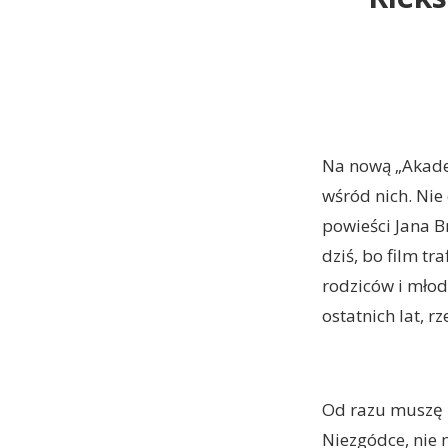
Na nową „Akadem
wśród nich. Nie
powieści Jana B
dziś, bo film tr
rodziców i młodz
ostatnich lat, r
Od razu muszę z
Niezgódce, nie