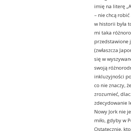
imię na literę „
– nie chcą robić
w historii była
mi taka różnoro
przedstawione j
(zwłaszcza Japo
się w wyszywanc
swoją różnorodn
inkluzyjności p
co nie znaczy, ż
zrozumieć, dla
zdecydowanie le
Nowy Jork nie je
miło, gdyby w P
Ostatecznie, kt