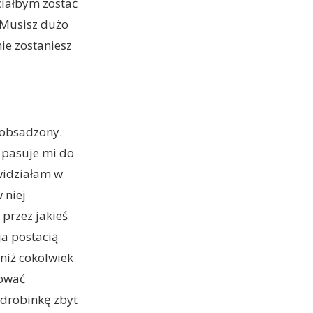
ciałbym zostać
„Musisz dużo
nie zostaniesz
e obsadzony.
 pasuje mi do
 widziałam w
 niej
 przez jakieś
ja postacią
 niż cokolwiek
kować
drobinkę zbyt