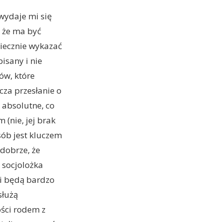
wydaje mi się
, że ma być
niecznie wykazać
isany i nie
ów, które
za przesłanie o
 absolutne, co
 (nie, jej brak
sób jest kluczem
 dobrze, że
 socjolożka
li będą bardzo
służą
ości rodem z