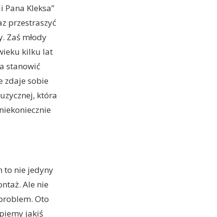
i Pana Kleksa”
az przestraszyć
y. Zaś młody
wieku kilku lat
ma stanowić
e zdaje sobie
uzycznej, która
 niekoniecznie
h to nie jedyny
ntaż. Ale nie
 problem. Oto
apiemy jakiś