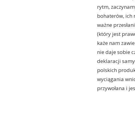
rytm, zaczynamy
bohaterów, ich 
ważne przesłanie
(który jest pra
każe nam zawie
nie daje sobie 
deklaracji samy
polskich produk
wyciągania wni
przywołana i je