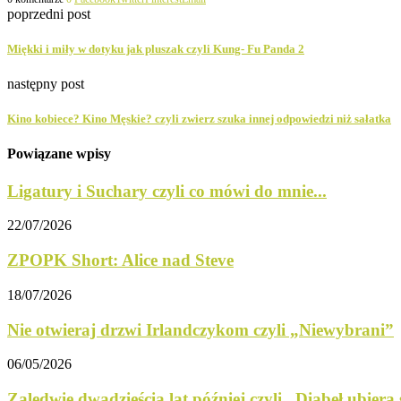
poprzedni post
Miękki i miły w dotyku jak pluszak czyli Kung- Fu Panda 2
następny post
Kino kobiece? Kino Męskie? czyli zwierz szuka innej odpowiedzi niż sałatka
Powiązane wpisy
Ligatury i Suchary czyli co mówi do mnie...
22/07/2026
ZPOPK Short: Alice nad Steve
18/07/2026
Nie otwieraj drzwi Irlandczykom czyli „Niewybrani”
06/05/2026
Zaledwie dwadzieścia lat później czyli „Diabeł ubiera s