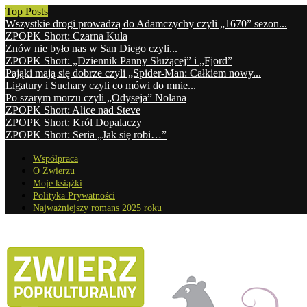
Top Posts
Wszystkie drogi prowadzą do Adamczychy czyli „1670” sezon...
ZPOPK Short: Czarna Kula
Znów nie było nas w San Diego czyli...
ZPOPK Short: „Dziennik Panny Służącej” i „Fjord”
Pająki mają się dobrze czyli „Spider-Man: Całkiem nowy...
Ligatury i Suchary czyli co mówi do mnie...
Po szarym morzu czyli „Odyseja” Nolana
ZPOPK Short: Alice nad Steve
ZPOPK Short: Król Dopalaczy
ZPOPK Short: Seria „Jak się robi…”
Współpraca
O Zwierzu
Moje książki
Polityka Prywatności
Najważniejszy romans 2025 roku