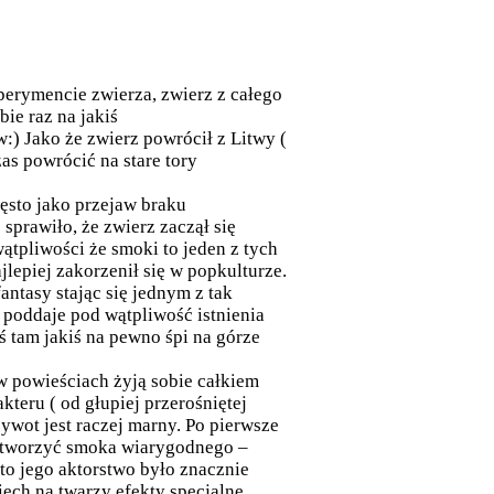
perymencie zwierza, zwierz z całego
ie raz na jakiś
w:) Jako że zwierz powrócił z Litwy (
as powrócić na stare tory
zęsto jako przejaw braku
sprawiło, że zwierz zaczął się
tpliwości że smoki to jeden z tych
lepiej zakorzenił się w popkulturze.
antasy stając się jednym z tak
 poddaje pod wątpliwość istnienia
ś tam jakiś na pewno śpi na górze
w powieściach żyją sobie całkiem
kteru ( od głupiej przerośniętej
 żywot jest raczej marny. Po pierwsze
 stworzyć smoka wiarygodnego –
 to jego aktorstwo było znacznie
ech na twarzy efekty specjalne.