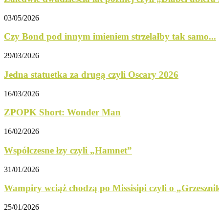
03/05/2026
Czy Bond pod innym imieniem strzelałby tak samo...
29/03/2026
Jedna statuetka za drugą czyli Oscary 2026
16/03/2026
ZPOPK Short: Wonder Man
16/02/2026
Współczesne łzy czyli „Hamnet”
31/01/2026
Wampiry wciąż chodzą po Missisipi czyli o „Grzeszni
25/01/2026