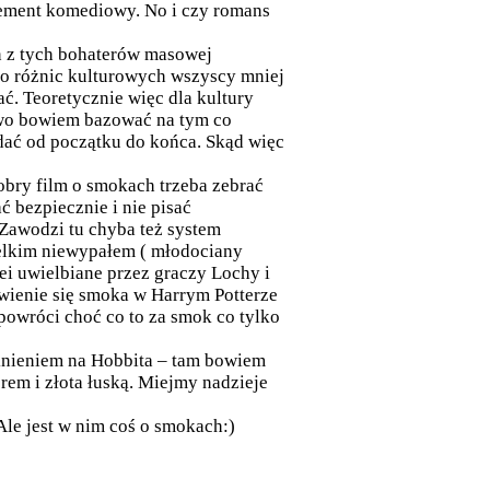
lement komediowy. No i czy romans
n z tych bohaterów masowej
mo różnic kulturowych wszyscy mniej
ć. Teoretycznie więc dla kultury
two bowiem bazować na tym co
dać od początku do końca. Skąd więc
obry film o smokach trzeba zebrać
ć bezpiecznie i nie pisać
 Zawodzi tu chyba też system
ielkim niewypałem ( młodociany
lei uwielbiane przez graczy Lochy i
awienie się smoka w Harrym Potterze
powróci choć co to za smok co tylko
sknieniem na Hobbita – tam bowiem
rem i złota łuską. Miejmy nadzieje
Ale jest w nim coś o smokach:)