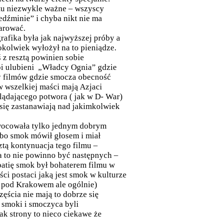
 tu niezwykle ważne – wszyscy
edźminie” i chyba nikt nie ma
darować.
grafika była jak najwyższej próby a
okolwiek wyłożył na to pieniądze.
z resztą powinien sobie
moi ulubieni „Władcy Ognia” gdzie
dy filmów gdzie smocza obecność
w wszelkiej maści mają Azjaci
ądającego potwora ( jak w D- War)
 się zastanawiają nad jakimkolwiek
owocowała tylko jednym dobrym
bo smok mówił głosem i miał
ztą kontynuacja tego filmu –
ka to nie powinno być następnych –
patię smok był bohaterem filmu w
ści postaci jaką jest smok w kulturze
ie pod Krakowem ale ogólnie)
ścia nie mają to dobrze się
smoki i smoczyca byli
ak strony to nieco ciekawe że