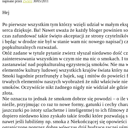
napisane przez
Zwierz
30/05/2011
Hej
Po pierwsze wszystkim tym którzy wzięli udział w małym eks
serca dziękuje. Ba! Nawet uważa że każdy bloger powinien sob
czas zafundować takie święto akceptacji ze strony czytelnikó
i będąc w drodze nie był w stanie wam nic nowego napisać) cz
popkulturalnych rozważań.
Otóż zadane w tytule pytanie zwierz słyszał niedawno dość c
zainteresowania wszystkim w czym nie ma nic o smokach. I to 
zastanawiać nad popkulturalną egzystencją smoków. Nie ma wą
elementów kultury ludowej wszystkich krajów świata który naj
Smoki łagodnie przefrunęły z bajek, sag i mitów do powieści f
trwałych elementów naszych wyobrażeń że nikt właściwie nie
smoków. Oczywiście nikt żadnego nigdy nie widział ale gdzie
złota.
Nie oznacza to jednak że smokom dobrze się powodzi – o ile 
nieźle, przyjmując co raz to nowe formy, gatunki i cechy chara
jaszczurki po istoty szlachetne i inteligentne) to ich filmowy
dopiero niedawno kino zyskało takie środki które pozwalają
nawet jeśli lubiliśmy np. smoka z Niekończącej się opowieści
ograniczone poprzez dobre wówczas dziś budzące raczej uśmi