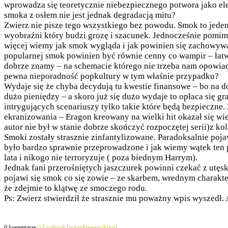
wprowadza się teoretycznie niebezpiecznego potwora jako e
smoka z osłem nie jest jednak degradacją mitu?
Zwierz nie pisze tego wszystkiego bez powodu. Smok to jede
wyobraźni który budzi grozę i szacunek. Jednocześnie pomi
więcej wiemy jak smok wygląda i jak powinien się zachowywa
popularnej smok powinien być równie cenny co wampir – ła
dobrze znamy – na schemacie którego nie trzeba nam opowia
pewna nieporadność popkultury w tym właśnie przypadku?
Wydaje się że chyba decydują tu kwestie finansowe – bo na d
dużo pieniędzy – a skoro już się dużo wydaje to opłaca się gra
intrygujących scenariuszy tylko takie które będą bezpieczne.
ekranizowania – Eragon kreowany na wielki hit okazał się w
autor nie był w stanie dobrze skończyć rozpoczętej serii)z ko
Smoki zostały strasznie zinfantylizowane. Paradoksalnie poj
było bardzo sprawnie przeprowadzone i jak wiemy wątek ten 
lata i nikogo nie terroryzuje ( poza biednym Harrym).
Jednak fani przerośniętych jaszczurek powinni czekać z utę
pojawi się smok co się zowie – ze skarbem, wrednym charakte
że zdejmie to klątwę ze smoczego rodu.
Ps: Zwierz stwierdził że strasznie mu poważny wpis wyszedł. 
0 komentarze
0
Facebook
Twitter
Pinterest
Email