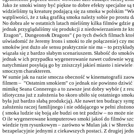
Jako że smoki winny być piękne to dobre efekty specjalne są
widzieliśmy tą kreaturę podającą się za smoka w polskim ”Wi
wątpliwości, że z taką grafiką smoka należy sobie po prostu 
No dobra ale w ostatnich latach mieliśmy kilka filmów gdzie 
jednak przyglądaliśmy się produkcji z niedowierzaniem że kt
Eragon”, Dungeons& Dragons” ( po tych dwóch filmach ktoś 
uświadomić że Jeremy Irons i smoki to złe połączenie) czy 
smoków jest dużo ale sensu praktycznie nie ma – to przykła
wiązała się z bardzo słabym scenariuszem. Słabość do smokó
jednak w ich przypadku wygenerowanie nawet cudownie wygl
natychmiast posyłają go by zniszczył jakieś miasto i niewiele
smoczym charakterem.
W sumie jak na razie smocza obecność w kinematografii za
filmem – ”Ostatnim smokiem” co jednak nie powinno dziwić 
mimikę Seana Connerego a to zawsze jest dobry wybór ( z res
idiotyczna już z założenia bo skoro ubiło się ostatniego smo
była już bardzo słabą produkcją). Ale nawet ten budzący sym
założeniu raczej familijnego i nie oddającego w pełni złożono
( smoka ludzie się boją ale budzi on też podziw – no może n
O ile wygenerowane komputerowo smoki jakoś do filmów szczę
wiedzie tym rysunkowym – zarówno w Mulan jak i w Shrecku 
bezapelacyjnie jednymi z ciekawszych postaci. Z drugiej jedn