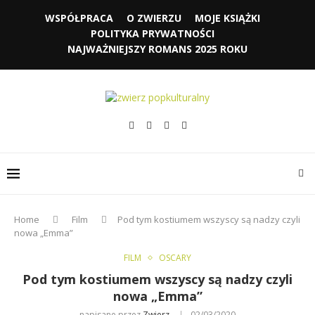
WSPÓŁPRACA
O ZWIERZU
MOJE KSIĄŻKI
POLITYKA PRYWATNOŚCI
NAJWAŻNIEJSZY ROMANS 2025 ROKU
Home
Film
Pod tym kostiumem wszyscy są nadzy czyli
nowa „Emma”
FILM
OSCARY
Pod tym kostiumem wszyscy są nadzy czyli
nowa „Emma”
napisane przez
Zwierz
02/03/2020