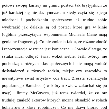
połowę swojej kariery na graniu postaci tak brytyjskich że
już bardziej się nie da, tymczasem kiedy czyta się o jego
młodości i pochodzeniu społecznym aż trudno sobie
wyobrazić jak dalekie są od postaci które gra w kinie
(ogólnie przeczytajcie wspomnienia Michaela Ciane mają
genialne fragmenty). Co nie zmienia faktu, że różnorodność
i reprezentacja w sztuce jest konieczna. Głównie dlatego, że
sztuka musi odbijać świat wokół siebie. Jeśli twórcy nie
pochodzą z różnych klas społecznych i nie mogą wnieść
doświadczeń z różnych rodzin, miejsc czy zawodów to
niewątpliwe świat artystów coś traci. Zresztą scenarzysta
popularnego Banished ( w którym zwierz zakochał się po
uszy) Jimmy McGovern, już teraz twierdzi, że co raz
trudniej znaleźć aktorów których można obsadzić w rolach
bohaterów z klasy robotniczej. Co nie dziwi biorąc pod