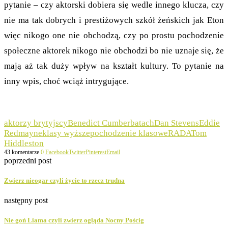
pytanie – czy aktorski dobiera się wedle innego klucza, czy
nie ma tak dobrych i prestiżowych szkół żeńskich jak Eton
więc nikogo one nie obchodzą, czy po prostu pochodzenie
społeczne aktorek nikogo nie obchodzi bo nie uznaje się, że
mają aż tak duży wpływ na kształt kultury. To pytanie na
inny wpis, choć wciąż intrygujące.
aktorzy brytyjscy
Benedict Cumberbatach
Dan Stevens
Eddie
Redmayne
klasy wyższe
pochodzenie klasowe
RADA
Tom
Hiddleston
43 komentarze
0
Facebook
Twitter
Pinterest
Email
poprzedni post
Zwierz nieogar czyli życie to rzecz trudna
następny post
Nie goń Liama czyli zwierz ogląda Nocny Pościg