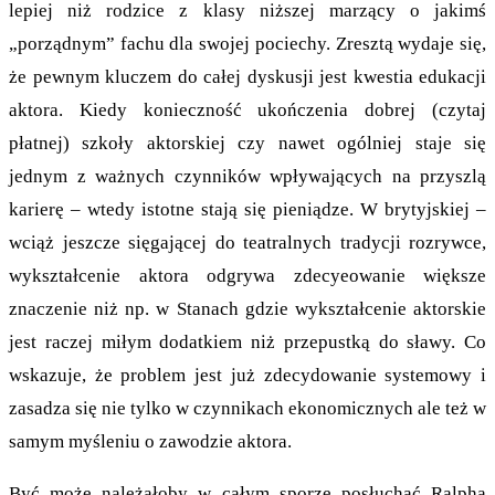
lepiej niż rodzice z klasy niższej marzący o jakimś
„porządnym” fachu dla swojej pociechy. Zresztą wydaje się,
że pewnym kluczem do całej dyskusji jest kwestia edukacji
aktora. Kiedy konieczność ukończenia dobrej (czytaj
płatnej) szkoły aktorskiej czy nawet ogólniej staje się
jednym z ważnych czynników wpływających na przyszlą
karierę – wtedy istotne stają się pieniądze. W brytyjskiej –
wciąż jeszcze sięgającej do teatralnych tradycji rozrywce,
wykształcenie aktora odgrywa zdecyeowanie większe
znaczenie niż np. w Stanach gdzie wykształcenie aktorskie
jest raczej miłym dodatkiem niż przepustką do sławy. Co
wskazuje, że problem jest już zdecydowanie systemowy i
zasadza się nie tylko w czynnikach ekonomicznych ale też w
samym myśleniu o zawodzie aktora.
Być może należałoby w całym sporze posłuchać Ralpha