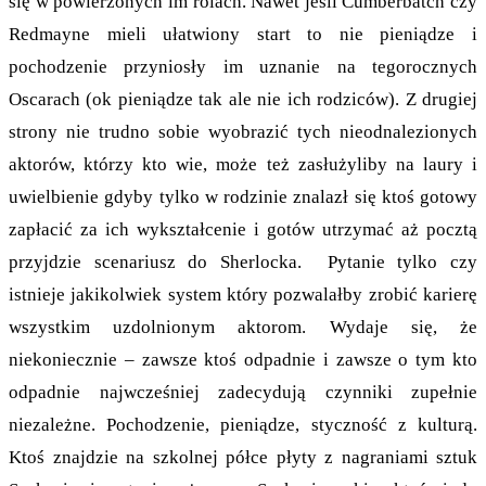
się w powierzonych im rolach. Nawet jeśli Cumberbatch czy
Redmayne mieli ułatwiony start to nie pieniądze i
pochodzenie przyniosły im uznanie na tegorocznych
Oscarach (ok pieniądze tak ale nie ich rodziców). Z drugiej
strony nie trudno sobie wyobrazić tych nieodnalezionych
aktorów, którzy kto wie, może też zasłużyliby na laury i
uwielbienie gdyby tylko w rodzinie znalazł się ktoś gotowy
zapłacić za ich wykształcenie i gotów utrzymać aż pocztą
przyjdzie scenariusz do Sherlocka. Pytanie tylko czy
istnieje jakikolwiek system który pozwalałby zrobić karierę
wszystkim uzdolnionym aktorom. Wydaje się, że
niekoniecznie – zawsze ktoś odpadnie i zawsze o tym kto
odpadnie najwcześniej zadecydują czynniki zupełnie
niezależne. Pochodzenie, pieniądze, styczność z kulturą.
Ktoś znajdzie na szkolnej półce płyty z nagraniami sztuk