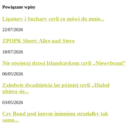
Powiązane wpisy
Ligatury i Suchary czyli co mówi do mnie...
22/07/2026
ZPOPK Short: Alice nad Steve
18/07/2026
Nie otwieraj drzwi Irlandczykom czyli „Niewybrani”
06/05/2026
Zaledwie dwadzieścia lat później czyli „Diabeł
ubiera się...
03/05/2026
Czy Bond pod innym imieniem strzelałby tak
samo...