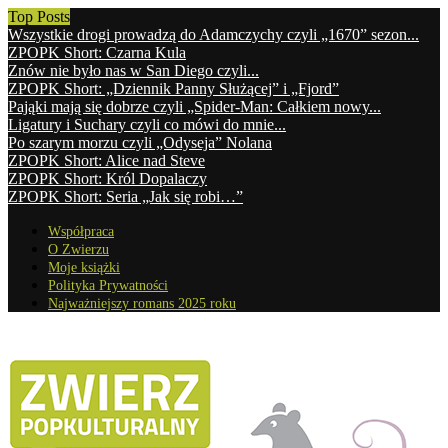
Top Posts
Wszystkie drogi prowadzą do Adamczychy czyli „1670” sezon...
ZPOPK Short: Czarna Kula
Znów nie było nas w San Diego czyli...
ZPOPK Short: „Dziennik Panny Służącej” i „Fjord”
Pająki mają się dobrze czyli „Spider-Man: Całkiem nowy...
Ligatury i Suchary czyli co mówi do mnie...
Po szarym morzu czyli „Odyseja” Nolana
ZPOPK Short: Alice nad Steve
ZPOPK Short: Król Dopalaczy
ZPOPK Short: Seria „Jak się robi…”
Współpraca
O Zwierzu
Moje książki
Polityka Prywatności
Najważniejszy romans 2025 roku