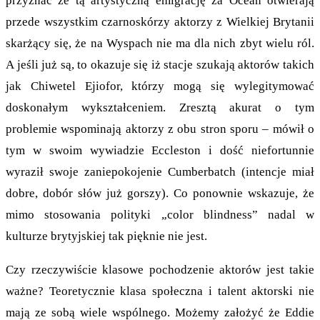
przyznać że tą artystyczną emigrację za Ocean otwierają
przede wszystkim czarnoskórzy aktorzy z Wielkiej Brytanii
skarżący się, że na Wyspach nie ma dla nich zbyt wielu ról.
A jeśli już są, to okazuje się iż stacje szukają aktorów takich
jak Chiwetel Ejiofor, którzy mogą się wylegitymować
doskonałym wykształceniem. Zresztą akurat o tym
problemie wspominają aktorzy z obu stron sporu – mówił o
tym w swoim wywiadzie Eccleston i dość niefortunnie
wyraził swoje zaniepokojenie Cumberbatch (intencje miał
dobre, dobór słów już gorszy). Co ponownie wskazuje, że
mimo stosowania polityki „color blindness” nadal w
kulturze brytyjskiej tak pięknie nie jest.
Czy rzeczywiście klasowe pochodzenie aktorów jest takie
ważne? Teoretycznie klasa społeczna i talent aktorski nie
mają ze sobą wiele wspólnego. Możemy założyć że Eddie