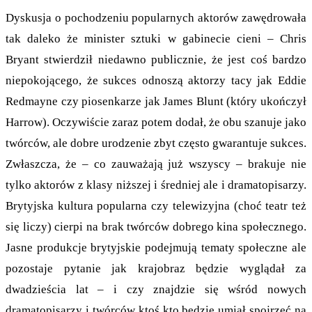
Dyskusja o pochodzeniu popularnych aktorów zawędrowała
tak daleko że minister sztuki w gabinecie cieni – Chris
Bryant stwierdził niedawno publicznie, że jest coś bardzo
niepokojącego, że sukces odnoszą aktorzy tacy jak Eddie
Redmayne czy piosenkarze jak James Blunt (który ukończył
Harrow). Oczywiście zaraz potem dodał, że obu szanuje jako
twórców, ale dobre urodzenie zbyt często gwarantuje sukces.
Zwłaszcza, że – co zauważają już wszyscy – brakuje nie
tylko aktorów z klasy niższej i średniej ale i dramatopisarzy.
Brytyjska kultura popularna czy telewizyjna (choć teatr też
się liczy) cierpi na brak twórców dobrego kina społecznego.
Jasne produkcje brytyjskie podejmują tematy społeczne ale
pozostaje pytanie jak krajobraz będzie wyglądał za
dwadzieścia lat – i czy znajdzie się wśród nowych
dramatopisarzy i twórców ktoś kto będzie umiał spojrzeć na