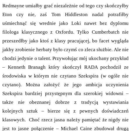
Redmayne umiałby grać niezależnie od tego czy skończyłby
Eton czy nie, zaś Tom Hiddleston nadal potrafiłby
uśmiechnąć się wrednie jako Loki nawet bez dyplomu
filologa klasycznego z Oxfordu. Tylko Cumberbatch nie
przeszedłby jako ktoś z klasy pracującej, bo facet wygląda
jakby zrobienie herbaty było czymś co zleca służbie. Ale nie
chodzi jedynie o talent. Przywołując mój ukochany przykład
– Kenneth Branagh który skończył RADA pochodził ze
środowiska w którym nie czytano Szekspira (w ogóle nie
czytano). Można założyć że jego ambicja uczynienia
Szekspira bardziej przystępnym dla szerokiej widowni –
także nie obeznanej dobrze z tradycją wystawiania
kolejnych sztuk – bierze się z pewnych doświadczeń
klasowych. Choć rzecz jasna należy pamiętać że nigdy nie
jest to jasne połączenie – Michael Caine zbudował drugą