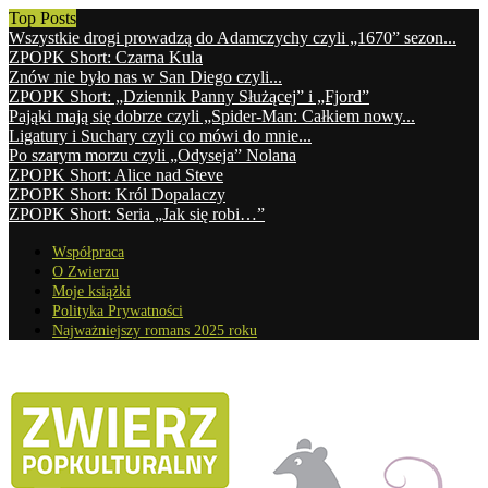
Top Posts
Wszystkie drogi prowadzą do Adamczychy czyli „1670” sezon...
ZPOPK Short: Czarna Kula
Znów nie było nas w San Diego czyli...
ZPOPK Short: „Dziennik Panny Służącej” i „Fjord”
Pająki mają się dobrze czyli „Spider-Man: Całkiem nowy...
Ligatury i Suchary czyli co mówi do mnie...
Po szarym morzu czyli „Odyseja” Nolana
ZPOPK Short: Alice nad Steve
ZPOPK Short: Król Dopalaczy
ZPOPK Short: Seria „Jak się robi…”
Współpraca
O Zwierzu
Moje książki
Polityka Prywatności
Najważniejszy romans 2025 roku