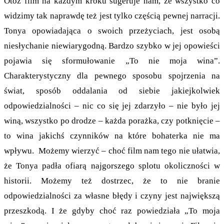
Otóż film na każdym kroku sugeruje nam, że wszystko co
widzimy tak naprawdę też jest tylko częścią pewnej narracji.
Tonya opowiadająca o swoich przeżyciach, jest osobą
niesłychanie niewiarygodną. Bardzo szybko w jej opowieści
pojawia się sformułowanie „To nie moja wina”.
Charakterystyczny dla pewnego sposobu spojrzenia na
świat, sposób oddalania od siebie jakiejkolwiek
odpowiedzialności – nic co się jej zdarzyło – nie było jej
winą, wszystko po drodze – każda porażka, czy potknięcie –
to wina jakichś czynników na które bohaterka nie ma
wpływu. Możemy wierzyć – choć film nam tego nie ułatwia,
że Tonya padła ofiarą najgorszego splotu okoliczności w
historii. Możemy też dostrzec, że to nie branie
odpowiedzialności za własne błędy i czyny jest największą
przeszkodą. I że gdyby choć raz powiedziała „To moja