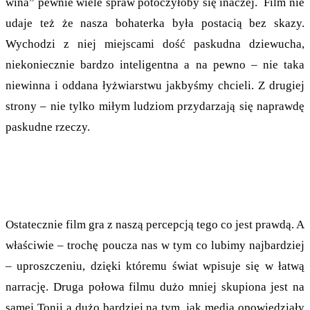
wina” pewnie wiele spraw potoczyłoby się inaczej. Film nie
udaje też że nasza bohaterka była postacią bez skazy.
Wychodzi z niej miejscami dość paskudna dziewucha,
niekoniecznie bardzo inteligentna a na pewno – nie taka
niewinna i oddana łyżwiarstwu jakbyśmy chcieli. Z drugiej
strony – nie tylko miłym ludziom przydarzają się naprawdę
paskudne rzeczy.
Ostatecznie film gra z naszą percepcją tego co jest prawdą. A
właściwie – trochę poucza nas w tym co lubimy najbardziej
– uproszczeniu, dzięki któremu świat wpisuje się w łatwą
narrację. Druga połowa filmu dużo mniej skupiona jest na
samej Tonii a dużo bardziej na tym, jak media opowiedziały