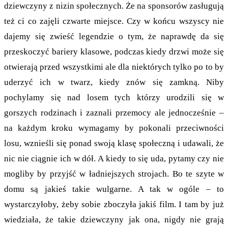
dziewczyny z nizin społecznych. Że na sponsorów zasługują
też ci co zajęli czwarte miejsce. Czy w końcu wszyscy nie
dajemy się zwieść legendzie o tym, że naprawdę da się
przeskoczyć bariery klasowe, podczas kiedy drzwi może się
otwierają przed wszystkimi ale dla niektórych tylko po to by
uderzyć ich w twarz, kiedy znów się zamkną. Niby
pochylamy się nad losem tych którzy urodzili się w
gorszych rodzinach i zaznali przemocy ale jednocześnie –
na każdym kroku wymagamy by pokonali przeciwności
losu, wznieśli się ponad swoją klasę społeczną i udawali, że
nic nie ciągnie ich w dół. A kiedy to się uda, pytamy czy nie
mogliby by przyjść w ładniejszych strojach. Bo te szyte w
domu są jakieś takie wulgarne. A tak w ogóle – to
wystarczyłoby, żeby sobie zboczyła jakiś film. I tam by już
wiedziała, że takie dziewczyny jak ona, nigdy nie grają