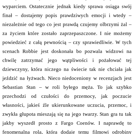
wyparciem. Ostatecznie jednak kiedy sprawa osiąga swój
finał – dostajemy popis prawdziwych emocji i wtedy –
niezależnie od tego co jest prawdą czujemy olbrzymi żal –
za życiem które zostało zaprzepaszczone. I nie możemy
powiedzieć z całą pewnością – czy sprawiedliwie. W tych
scenach Robbie jest doskonała bo pozwala widzowi na
chwilę zatrzymać jego wątpliwości i pożałować tej
dziewczyny, która niczego na świecie tak nie chciała jak
jeździć na łyżwach. Nieco niedoceniony w recenzjach jest
Sebastian Stan – w roli byłego męża. To jak szybko
przechodzi od czułości do przemocy, jak poczucie
własności, jakieś źle ukierunkowane uczucia, przemoc, i
zwykła głupota mieszają się na jego twarzy. Stan gra tu tak
jakby wyszedł prosto z Fargo Coenów. I naprawdę to
fenomenalna rola, która dodaje temu filmowi odrobiny