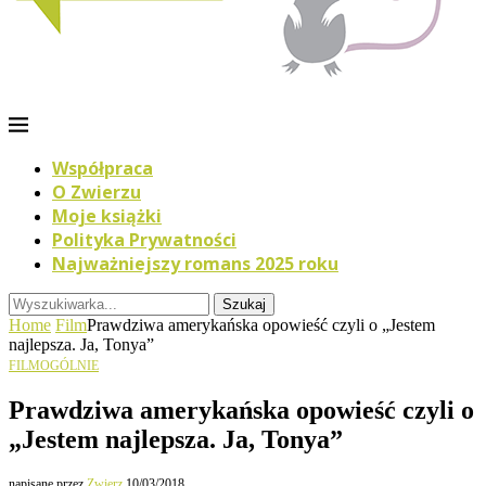
Współpraca
O Zwierzu
Moje książki
Polityka Prywatności
Najważniejszy romans 2025 roku
Szukaj
Home
Film
Prawdziwa amerykańska opowieść czyli o „Jestem
najlepsza. Ja, Tonya”
FILM
OGÓLNIE
Prawdziwa amerykańska opowieść czyli o
„Jestem najlepsza. Ja, Tonya”
napisane przez
Zwierz
10/03/2018