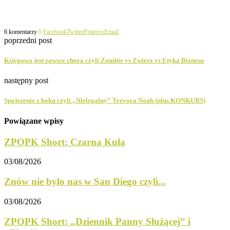
6 komentarzy
0
Facebook
Twitter
Pinterest
Email
poprzedni post
Księgowa jest zawsze chora czyli Zombie vs Zwierz vs Etyka Biznesu
następny post
Spojrzenie z boku czyli „Nielegalny” Trevora Noah (plus KONKURS)
Powiązane wpisy
ZPOPK Short: Czarna Kula
03/08/2026
Znów nie było nas w San Diego czyli...
03/08/2026
ZPOPK Short: „Dziennik Panny Służącej” i