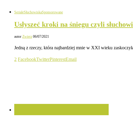
Seriale
Słuchowiska
Sponsorowane
Usłyszeć kroki na śniegu czyli słuchow
autor
Zwierz
06/07/2021
Jedną z rzeczy, która najbardziej mnie w XXI wieku zaskoczył
2
Facebook
Twitter
Pinterest
Email