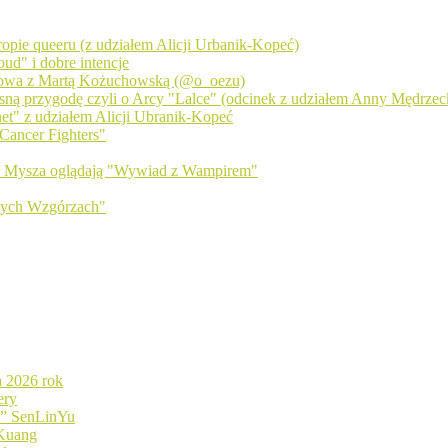
 tropie queeru (z udziałem Alicji Urbanik-Kopeć)
ud" i dobre intencje
zmowa z Martą Kożuchowską (@o_oezu)
sną przygodę czyli o Arcy "Lalce" (odcinek z udziałem Anny Mędrzecki
net" z udziałem Alicji Ubranik-Kopeć
Cancer Fighters"
 i Mysza oglądają "Wywiad z Wampirem"
wych Wzgórzach"
a 2026 rok
ery
d” SenLinYu
 Kuang