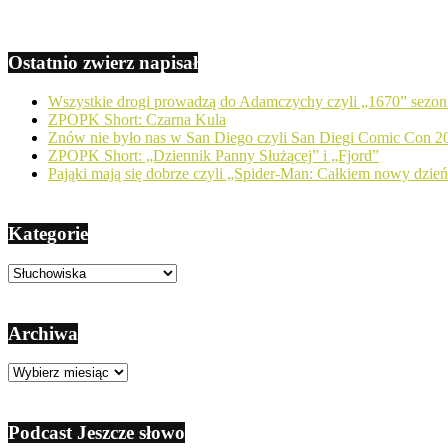
Ostatnio zwierz napisał
Wszystkie drogi prowadzą do Adamczychy czyli „1670” sezon
ZPOPK Short: Czarna Kula
Znów nie było nas w San Diego czyli San Diegi Comic Con 2
ZPOPK Short: „Dziennik Panny Służącej” i „Fjord”
Pająki mają się dobrze czyli „Spider-Man: Całkiem nowy dzie
Kategorie
Kategorie
Archiwa
Archiwa
Podcast Jeszcze słowo