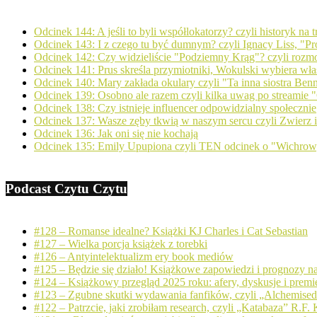
Odcinek 144: A jeśli to byli współlokatorzy? czyli historyk na
Odcinek 143: I z czego tu być dumnym? czyli Ignacy Liss, "Pro
Odcinek 142: Czy widzieliście "Podziemny Krąg"? czyli ro
Odcinek 141: Prus skreśla przymiotniki, Wokulski wybiera wła
Odcinek 140: Mary zakłada okulary czyli "Ta inna siostra Ben
Odcinek 139: Osobno ale razem czyli kilka uwag po streamie "
Odcinek 138: Czy istnieje influencer odpowidzialny społecznie
Odcinek 137: Wasze zęby tkwią w naszym sercu czyli Zwierz
Odcinek 136: Jak oni się nie kochają
Odcinek 135: Emily Upupiona czyli TEN odcinek o "Wichro
Podcast Czytu Czytu
#128 – Romanse idealne? Książki KJ Charles i Cat Sebastian
#127 – Wielka porcja książek z torebki
#126 – Antyintelektualizm ery book mediów
#125 – Będzie się działo! Książkowe zapowiedzi i prognozy n
#124 – Książkowy przegląd 2025 roku: afery, dyskusje i premi
#123 – Zgubne skutki wydawania fanfików, czyli „Alchemise
#122 – Patrzcie, jaki zrobiłam research, czyli „Katabaza” R.F.