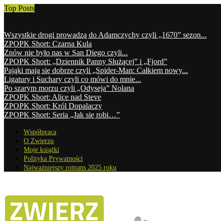
Top Posts
Wszystkie drogi prowadzą do Adamczychy czyli „1670” sezon...
ZPOPK Short: Czarna Kula
Znów nie było nas w San Diego czyli...
ZPOPK Short: „Dziennik Panny Służącej” i „Fjord”
Pająki mają się dobrze czyli „Spider-Man: Całkiem nowy...
Ligatury i Suchary czyli co mówi do mnie...
Po szarym morzu czyli „Odyseja” Nolana
ZPOPK Short: Alice nad Steve
ZPOPK Short: Król Dopalaczy
ZPOPK Short: Seria „Jak się robi…”
Współpraca
O Zwierzu
Moje książki
Polityka Prywatności
Najważniejszy romans 2025 roku