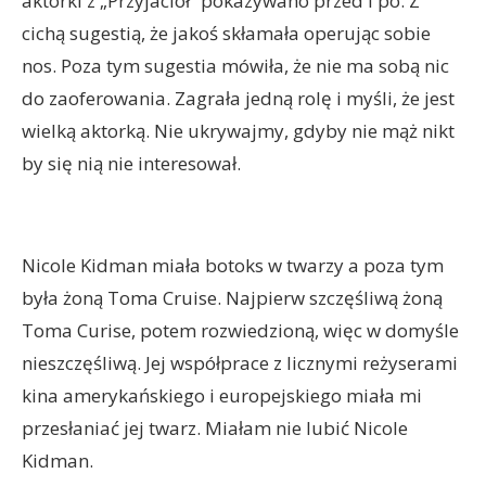
aktorki z „Przyjaciół” pokazywano przed i po. Z
cichą sugestią, że jakoś skłamała operując sobie
nos. Poza tym sugestia mówiła, że nie ma sobą nic
do zaoferowania. Zagrała jedną rolę i myśli, że jest
wielką aktorką. Nie ukrywajmy, gdyby nie mąż nikt
by się nią nie interesował.
Nicole Kidman miała botoks w twarzy a poza tym
była żoną Toma Cruise. Najpierw szczęśliwą żoną
Toma Curise, potem rozwiedzioną, więc w domyśle
nieszczęśliwą. Jej współprace z licznymi reżyserami
kina amerykańskiego i europejskiego miała mi
przesłaniać jej twarz. Miałam nie lubić Nicole
Kidman.