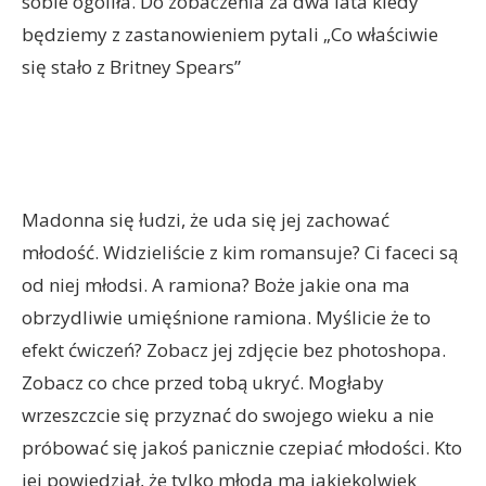
sobie ogoliła. Do zobaczenia za dwa lata kiedy
będziemy z zastanowieniem pytali „Co właściwie
się stało z Britney Spears”
Madonna się łudzi, że uda się jej zachować
młodość. Widzieliście z kim romansuje? Ci faceci są
od niej młodsi. A ramiona? Boże jakie ona ma
obrzydliwie umięśnione ramiona. Myślicie że to
efekt ćwiczeń? Zobacz jej zdjęcie bez photoshopa.
Zobacz co chce przed tobą ukryć. Mogłaby
wrzeszczcie się przyznać do swojego wieku a nie
próbować się jakoś panicznie czepiać młodości. Kto
jej powiedział, że tylko młoda ma jakiekolwiek