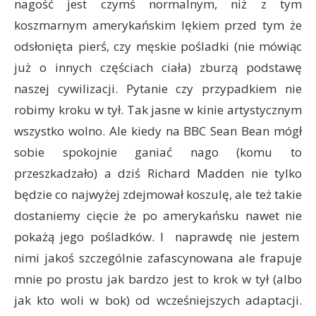
nagość jest czymś normalnym, niż z tym
koszmarnym amerykańskim lękiem przed tym że
odsłonięta pierś, czy męskie pośladki (nie mówiąc
już o innych częściach ciała) zburzą podstawę
naszej cywilizacji. Pytanie czy przypadkiem nie
robimy kroku w tył. Tak jasne w kinie artystycznym
wszystko wolno. Ale kiedy na BBC Sean Bean mógł
sobie spokojnie ganiać nago (komu to
przeszkadzało) a dziś Richard Madden nie tylko
będzie co najwyżej zdejmował koszulę, ale też takie
dostaniemy cięcie że po amerykańsku nawet nie
pokażą jego pośladków. I naprawdę nie jestem
nimi jakoś szczególnie zafascynowana ale frapuje
mnie po prostu jak bardzo jest to krok w tył (albo
jak kto woli w bok) od wcześniejszych adaptacji.