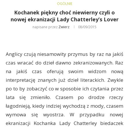
OGÓLNIE
Kochanek piękny choć niewierny czyli o
nowej ekranizacji Lady Chatterley’s Lover
napisane przez
Zwierz
08/09/2015
Anglicy czują niesamowity przymus by raz na jakiś
czas wracać do dzieł dawno zekranizowanych. Raz
na jakiś czas oferują swoim widzom nową
interpretację znanych już dzieł literackich. Zwykle
po to by zobaczyć co w sposobie ich czytania przez
lata się zmieniło. Czasem po drodze rzeczy
łagodnieją, kiedy indziej wychodzą z mody, czasem
wymowa się wyostrza. W przypadku nowej
ekranizacji Kochanka Lady Chatterley biedaczek