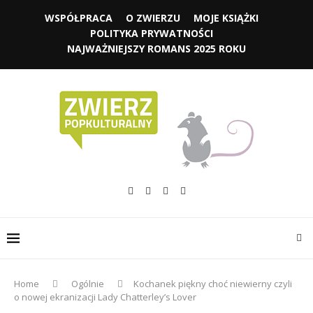
WSPÓŁPRACA
O ZWIERZU
MOJE KSIĄŻKI
POLITYKA PRYWATNOŚCI
NAJWAŻNIEJSZY ROMANS 2025 ROKU
Home
Ogólnie
Kochanek piękny choć niewierny czyli
o nowej ekranizacji Lady Chatterley’s Lover