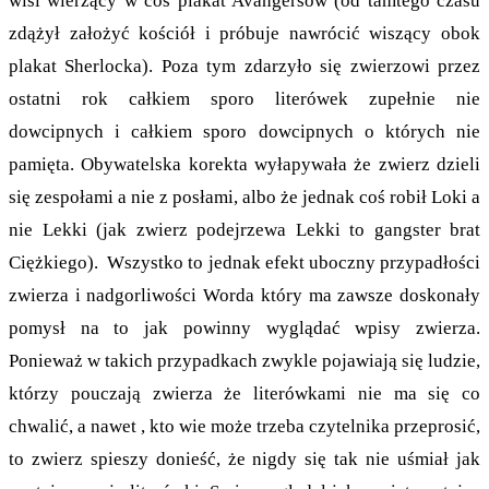
wisi wierzący w coś plakat Avangersów (od tamtego czasu
zdążył założyć kościół i próbuje nawrócić wiszący obok
plakat Sherlocka). Poza tym zdarzyło się zwierzowi przez
ostatni rok całkiem sporo literówek zupełnie nie
dowcipnych i całkiem sporo dowcipnych o których nie
pamięta. Obywatelska korekta wyłapywała że zwierz dzieli
się zespołami a nie z posłami, albo że jednak coś robił Loki a
nie Lekki (jak zwierz podejrzewa Lekki to gangster brat
Ciężkiego). Wszystko to jednak efekt uboczny przypadłości
zwierza i nadgorliwości Worda który ma zawsze doskonały
pomysł na to jak powinny wyglądać wpisy zwierza.
Ponieważ w takich przypadkach zwykle pojawiają się ludzie,
którzy pouczają zwierza że literówkami nie ma się co
chwalić, a nawet , kto wie może trzeba czytelnika przeprosić,
to zwierz spieszy donieść, że nigdy się tak nie uśmiał jak