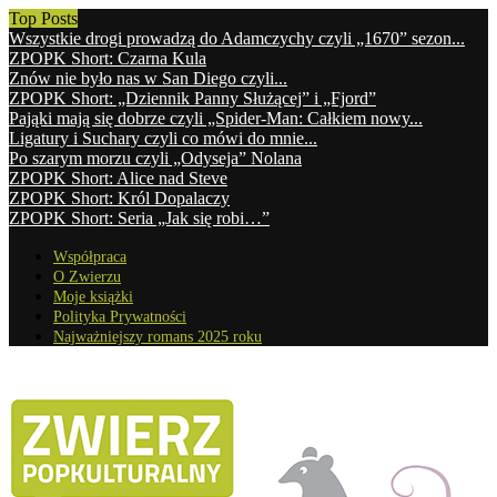
Top Posts
Wszystkie drogi prowadzą do Adamczychy czyli „1670” sezon...
ZPOPK Short: Czarna Kula
Znów nie było nas w San Diego czyli...
ZPOPK Short: „Dziennik Panny Służącej” i „Fjord”
Pająki mają się dobrze czyli „Spider-Man: Całkiem nowy...
Ligatury i Suchary czyli co mówi do mnie...
Po szarym morzu czyli „Odyseja” Nolana
ZPOPK Short: Alice nad Steve
ZPOPK Short: Król Dopalaczy
ZPOPK Short: Seria „Jak się robi…”
Współpraca
O Zwierzu
Moje książki
Polityka Prywatności
Najważniejszy romans 2025 roku