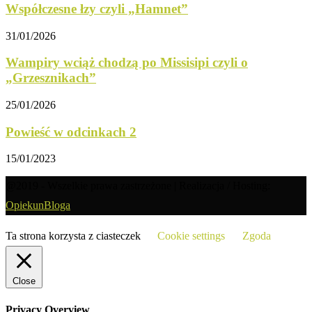
Współczesne łzy czyli „Hamnet”
31/01/2026
Wampiry wciąż chodzą po Missisipi czyli o
„Grzesznikach”
25/01/2026
Powieść w odcinkach 2
15/01/2023
@2019 - Wszelkie prawa zastrzeżone | Realizacja / Hosting:
OpiekunBloga
Ta strona korzysta z ciasteczek
Cookie settings
Zgoda
Close
Privacy Overview