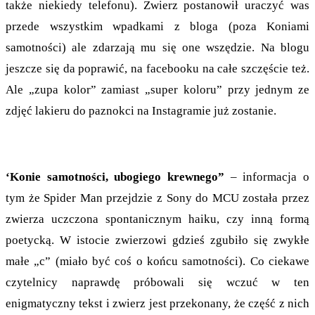
także niekiedy telefonu). Zwierz postanowił uraczyć was
przede wszystkim wpadkami z bloga (poza Koniami
samotności) ale zdarzają mu się one wszędzie. Na blogu
jeszcze się da poprawić, na facebooku na całe szczęście też.
Ale „zupa kolor” zamiast „super koloru” przy jednym ze
zdjęć lakieru do paznokci na Instagramie już zostanie.
‘Konie samotności, ubogiego krewnego”
– informacja o
tym że Spider Man przejdzie z Sony do MCU została przez
zwierza uczczona spontanicznym haiku, czy inną formą
poetycką. W istocie zwierzowi gdzieś zgubiło się zwykłe
małe „c” (miało być coś o końcu samotności). Co ciekawe
czytelnicy naprawdę próbowali się wczuć w ten
enigmatyczny tekst i zwierz jest przekonany, że część z nich