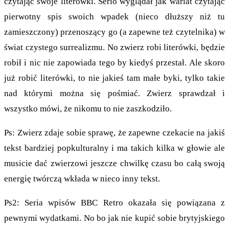
czytając swoje literówki. Serio wyglądał jak wariat czytając
pierwotny spis swoich wpadek (nieco dłuższy niż tu
zamieszczony) przenoszący go (a zapewne też czytelnika) w
świat czystego surrealizmu. No zwierz robi literówki, będzie
robił i nic nie zapowiada tego by kiedyś przestał. Ale skoro
już robić literówki, to nie jakieś tam małe byki, tylko takie
nad którymi można się pośmiać. Zwierz sprawdzał i
wszystko mówi, że nikomu to nie zaszkodziło.
Ps: Zwierz zdaje sobie sprawę, że zapewne czekacie na jakiś
tekst bardziej popkulturalny i ma takich kilka w głowie ale
musicie dać zwierzowi jeszcze chwilkę czasu bo całą swoją
energię twórczą wkłada w nieco inny tekst.
Ps2: Seria wpisów BBC Retro okazała się powiązana z
pewnymi wydatkami. No bo jak nie kupić sobie brytyjskiego