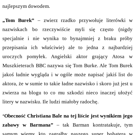
najlepszym dowodem.
„Tom Burek”
– zwierz rzadko przywołuje literówki w
nazwiskach bo rzeczywiście myli się często (nigdy
specjalnie i nie wynika to bynajmniej z braku próby
przepisania ich właściwie) ale to jedna z najbardziej
uroczych pomyłek. Angielski aktor grający Atosa w
Muszkieterach BBC nazywa się Tom Burke. Ale Tom Burek
jakoś ładnie wygląda i w ogóle może napisać jakiś list do
aktora, że w sumie to takie ładne nazwisko i skoro już jest u
zwierza na blogu to co mu szkodzi nieco inaczej ułożyć
litery w nazwisku. Ile ludzi miałoby radochę.
‘Obecność Christiana Bale na tej liście jest wynikiem jego
zabawy w Barmana”
– tak Barman kontratakuje, tym
samym wiemy kto zagrałby naszego super bohatera w