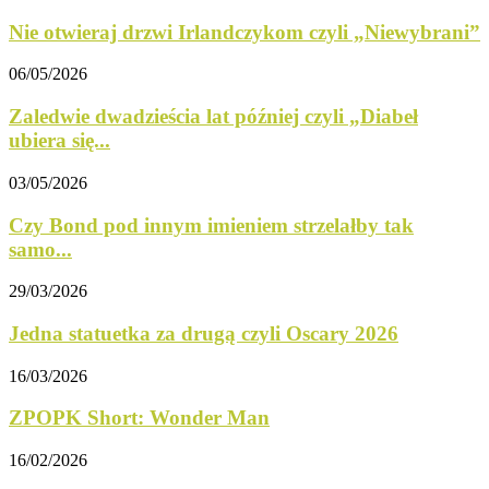
Nie otwieraj drzwi Irlandczykom czyli „Niewybrani”
06/05/2026
Zaledwie dwadzieścia lat później czyli „Diabeł
ubiera się...
03/05/2026
Czy Bond pod innym imieniem strzelałby tak
samo...
29/03/2026
Jedna statuetka za drugą czyli Oscary 2026
16/03/2026
ZPOPK Short: Wonder Man
16/02/2026