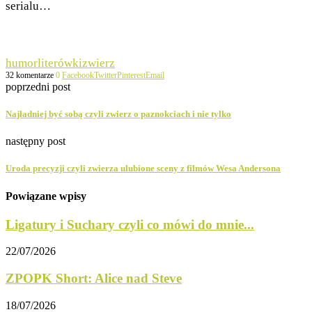
serialu…
humor
literówki
zwierz
32 komentarze
0
Facebook
Twitter
Pinterest
Email
poprzedni post
Najładniej być sobą czyli zwierz o paznokciach i nie tylko
następny post
Uroda precyzji czyli zwierza ulubione sceny z filmów Wesa Andersona
Powiązane wpisy
Ligatury i Suchary czyli co mówi do mnie...
22/07/2026
ZPOPK Short: Alice nad Steve
18/07/2026