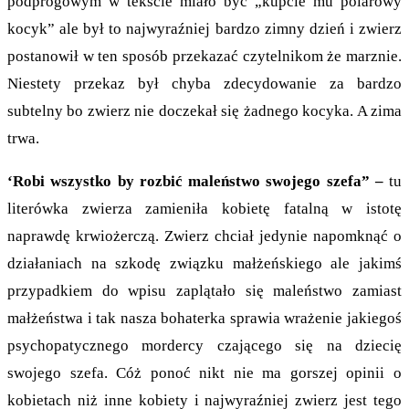
podprogowym w tekście miało być „kupcie mu polarowy
kocyk” ale był to najwyraźniej bardzo zimny dzień i zwierz
postanowił w ten sposób przekazać czytelnikom że marznie.
Niestety przekaz był chyba zdecydowanie za bardzo
subtelny bo zwierz nie doczekał się żadnego kocyka. A zima
trwa.
‘Robi wszystko by rozbić maleństwo swojego szefa” –
tu
literówka zwierza zamieniła kobietę fatalną w istotę
naprawdę krwiożerczą. Zwierz chciał jedynie napomknąć o
działaniach na szkodę związku małżeńskiego ale jakimś
przypadkiem do wpisu zaplątało się maleństwo zamiast
małżeństwa i tak nasza bohaterka sprawia wrażenie jakiegoś
psychopatycznego mordercy czającego się na dziecię
swojego szefa. Cóż ponoć nikt nie ma gorszej opinii o
kobietach niż inne kobiety i najwyraźniej zwierz jest tego