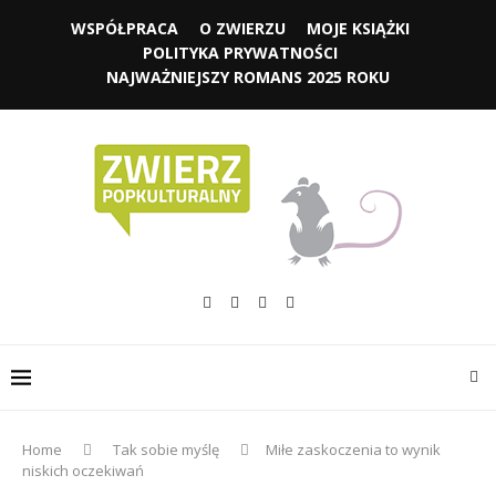
WSPÓŁPRACA
O ZWIERZU
MOJE KSIĄŻKI
POLITYKA PRYWATNOŚCI
NAJWAŻNIEJSZY ROMANS 2025 ROKU
Home
Tak sobie myślę
Miłe zaskoczenia to wynik
niskich oczekiwań