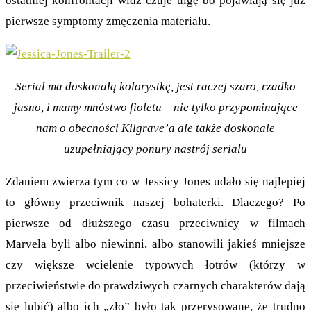
ostatniej konfrontacji widz czuje ulgę bo pojawiają się już
pierwsze symptomy zmęczenia materiału.
Serial ma doskonałą kolorystkę, jest raczej szaro, rzadko
jasno, i mamy mnóstwo fioletu – nie tylko przypominające
nam o obecności Kilgrave’a ale także doskonale
uzupełniający ponury nastrój serialu
Zdaniem zwierza tym co w Jessicy Jones udało się najlepiej
to główny przeciwnik naszej bohaterki. Dlaczego? Po
pierwsze od dłuższego czasu przeciwnicy w filmach
Marvela byli albo niewinni, albo stanowili jakieś mniejsze
czy większe wcielenie typowych łotrów (którzy w
przeciwieństwie do prawdziwych czarnych charakterów dają
się lubić) albo ich „zło” było tak przerysowane, że trudno