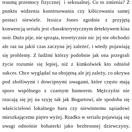
traumą przemocy fizycznej i seksualnej. Co to zmienia? Z
punktu widzenia konstruowania czy kibicowania samej
postaci niewiele. Jessica Jones zgodnie z przyjętą
konwencją serialu jest charakterystycznym detektywem kina
noir. Dużo pije, nie sprząta, teoretycznie nic jej nie obchodzi
ale raz na jakiś czas zaczyna jej zależeć, i wtedy pojawiają
się problemy. Z ludźmi którzy podobnie jak ona przegrali
życie rozumie się lepiej, niż z kimkolwiek kto odniósł
sukces. Chce wyglądać na obojętną ale jej zależy, co ukrywa
pod złośliwymi i dowcipnymi uwagami, które często mają
sporo wspólnego z czarnym humorem. Mężczyźni nie
rzucają się jej na szyję tak jak Bogartowi, ale spodoba się
właścicielowi lokalnego baru czy niewinnemu sąsiadowi
mieszkającemu piętro wyżej. Rzadko w serialu pojawiają się
uwagi odnośnie bohaterki jako bezbronnej dziewczyny,