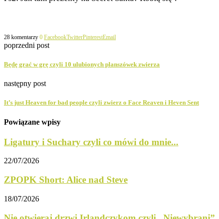
28 komentarzy
0
Facebook
Twitter
Pinterest
Email
poprzedni post
Będę grać w grę czyli 10 ulubionych planszówek zwierza
następny post
It’s just Heaven for bad people czyli zwierz o Face Reaven i Heven Sent
Powiązane wpisy
Ligatury i Suchary czyli co mówi do mnie...
22/07/2026
ZPOPK Short: Alice nad Steve
18/07/2026
Nie otwieraj drzwi Irlandczykom czyli „Niewybrani”