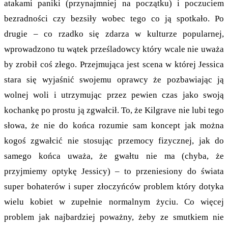
atakami paniki (przynajmniej na początku) i poczuciem
bezradności czy bezsiły wobec tego co ją spotkało. Po
drugie – co rzadko się zdarza w kulturze popularnej,
wprowadzono tu wątek prześladowcy który wcale nie uważa
by zrobił coś złego. Przejmująca jest scena w której Jessica
stara się wyjaśnić swojemu oprawcy że pozbawiając ją
wolnej woli i utrzymując przez pewien czas jako swoją
kochankę po prostu ją zgwałcił. To, że Kilgrave nie lubi tego
słowa, że nie do końca rozumie sam koncept jak można
kogoś zgwałcić nie stosując przemocy fizycznej, jak do
samego końca uważa, że gwałtu nie ma (chyba, że
przyjmiemy optykę Jessicy) – to przeniesiony do świata
super bohaterów i super złoczyńców problem który dotyka
wielu kobiet w zupełnie normalnym życiu. Co więcej
problem jak najbardziej poważny, żeby ze smutkiem nie