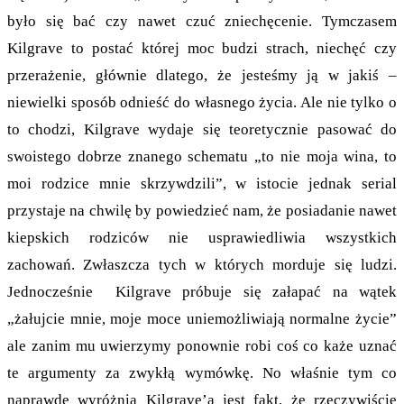
było się bać czy nawet czuć zniechęcenie. Tymczasem
Kilgrave to postać której moc budzi strach, niechęć czy
przerażenie, głównie dlatego, że jesteśmy ją w jakiś –
niewielki sposób odnieść do własnego życia. Ale nie tylko o
to chodzi, Kilgrave wydaje się teoretycznie pasować do
swoistego dobrze znanego schematu „to nie moja wina, to
moi rodzice mnie skrzywdzili”, w istocie jednak serial
przystaje na chwilę by powiedzieć nam, że posiadanie nawet
kiepskich rodziców nie usprawiedliwia wszystkich
zachowań. Zwłaszcza tych w których morduje się ludzi.
Jednocześnie Kilgrave próbuje się załapać na wątek
„żałujcie mnie, moje moce uniemożliwiają normalne życie”
ale zanim mu uwierzymy ponownie robi coś co każe uznać
te argumenty za zwykłą wymówkę. No właśnie tym co
naprawdę wyróżnia Kilgrave’a jest fakt, że rzeczywiście