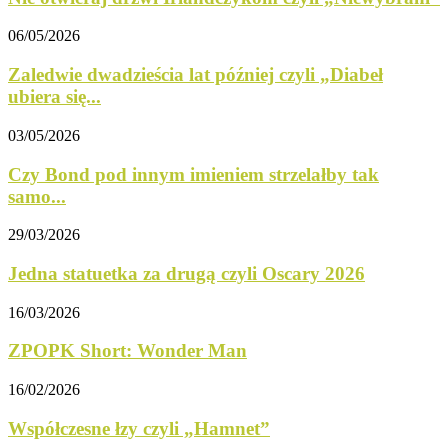
06/05/2026
Zaledwie dwadzieścia lat później czyli „Diabeł
ubiera się...
03/05/2026
Czy Bond pod innym imieniem strzelałby tak
samo...
29/03/2026
Jedna statuetka za drugą czyli Oscary 2026
16/03/2026
ZPOPK Short: Wonder Man
16/02/2026
Współczesne łzy czyli „Hamnet”