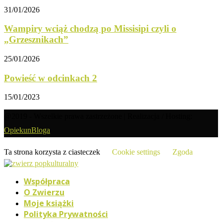
31/01/2026
Wampiry wciąż chodzą po Missisipi czyli o
„Grzesznikach”
25/01/2026
Powieść w odcinkach 2
15/01/2023
@2019 - Wszelkie prawa zastrzeżone | Realizacja / Hosting:
OpiekunBloga
Ta strona korzysta z ciasteczek
Cookie settings
Zgoda
Współpraca
O Zwierzu
Moje książki
Polityka Prywatności