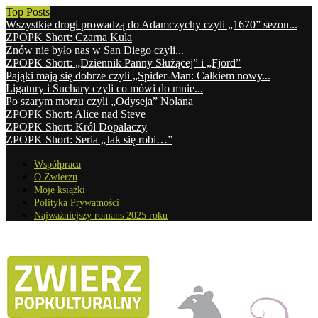
Top Posts
Wszystkie drogi prowadzą do Adamczychy czyli „1670” sezon...
ZPOPK Short: Czarna Kula
Znów nie było nas w San Diego czyli...
ZPOPK Short: „Dziennik Panny Służącej” i „Fjord”
Pająki mają się dobrze czyli „Spider-Man: Całkiem nowy...
Ligatury i Suchary czyli co mówi do mnie...
Po szarym morzu czyli „Odyseja” Nolana
ZPOPK Short: Alice nad Steve
ZPOPK Short: Król Dopalaczy
ZPOPK Short: Seria „Jak się robi…”
Współpraca
O Zwierzu
Moje książki
Polityka Prywatności
Najważniejszy romans 2025 roku