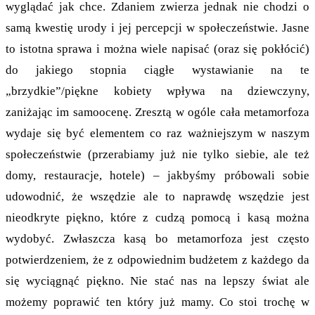
wyglądać jak chce. Zdaniem zwierza jednak nie chodzi o
samą kwestię urody i jej percepcji w społeczeństwie. Jasne
to istotna sprawa i można wiele napisać (oraz się pokłócić)
do jakiego stopnia ciągłe wystawianie na te
„brzydkie”/piękne kobiety wpływa na dziewczyny,
zaniżając im samoocenę. Zresztą w ogóle cała metamorfoza
wydaje się być elementem co raz ważniejszym w naszym
społeczeństwie (przerabiamy już nie tylko siebie, ale też
domy, restauracje, hotele) – jakbyśmy próbowali sobie
udowodnić, że wszędzie ale to naprawdę wszędzie jest
nieodkryte piękno, które z cudzą pomocą i kasą można
wydobyć. Zwłaszcza kasą bo metamorfoza jest często
potwierdzeniem, że z odpowiednim budżetem z każdego da
się wyciągnąć piękno. Nie stać nas na lepszy świat ale
możemy poprawić ten który już mamy. Co stoi trochę w