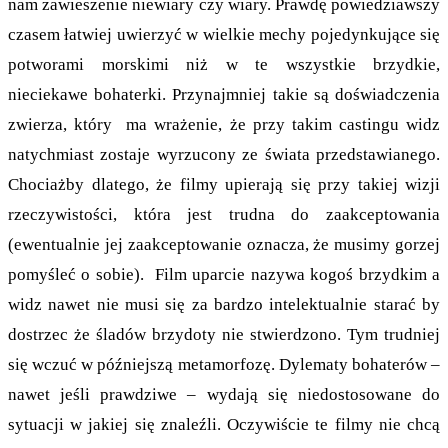
nam zawieszenie niewiary czy wiary. Prawdę powiedziawszy
czasem łatwiej uwierzyć w wielkie mechy pojedynkujące się
potworami morskimi niż w te wszystkie brzydkie,
nieciekawe bohaterki. Przynajmniej takie są doświadczenia
zwierza, który ma wrażenie, że przy takim castingu widz
natychmiast zostaje wyrzucony ze świata przedstawianego.
Chociażby dlatego, że filmy upierają się przy takiej wizji
rzeczywistości, która jest trudna do zaakceptowania
(ewentualnie jej zaakceptowanie oznacza, że musimy gorzej
pomyśleć o sobie). Film uparcie nazywa kogoś brzydkim a
widz nawet nie musi się za bardzo intelektualnie starać by
dostrzec że śladów brzydoty nie stwierdzono. Tym trudniej
się wczuć w późniejszą metamorfozę. Dylematy bohaterów –
nawet jeśli prawdziwe – wydają się niedostosowane do
sytuacji w jakiej się znaleźli. Oczywiście te filmy nie chcą