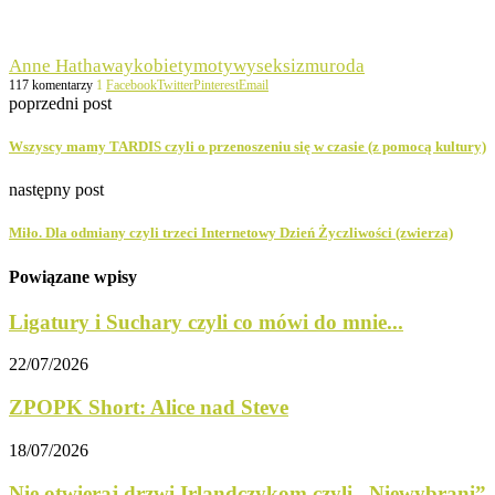
Anne Hathaway
kobiety
motywy
seksizm
uroda
117 komentarzy
1
Facebook
Twitter
Pinterest
Email
poprzedni post
Wszyscy mamy TARDIS czyli o przenoszeniu się w czasie (z pomocą kultury)
następny post
Miło. Dla odmiany czyli trzeci Internetowy Dzień Życzliwości (zwierza)
Powiązane wpisy
Ligatury i Suchary czyli co mówi do mnie...
22/07/2026
ZPOPK Short: Alice nad Steve
18/07/2026
Nie otwieraj drzwi Irlandczykom czyli „Niewybrani”