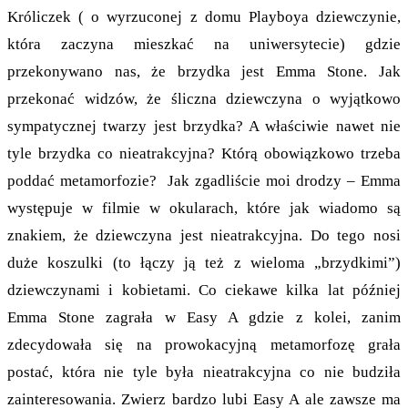
Króliczek ( o wyrzuconej z domu Playboya dziewczynie,
która zaczyna mieszkać na uniwersytecie) gdzie
przekonywano nas, że brzydka jest Emma Stone. Jak
przekonać widzów, że śliczna dziewczyna o wyjątkowo
sympatycznej twarzy jest brzydka? A właściwie nawet nie
tyle brzydka co nieatrakcyjna? Którą obowiązkowo trzeba
poddać metamorfozie? Jak zgadliście moi drodzy – Emma
występuje w filmie w okularach, które jak wiadomo są
znakiem, że dziewczyna jest nieatrakcyjna. Do tego nosi
duże koszulki (to łączy ją też z wieloma „brzydkimi”)
dziewczynami i kobietami. Co ciekawe kilka lat później
Emma Stone zagrała w Easy A gdzie z kolei, zanim
zdecydowała się na prowokacyjną metamorfozę grała
postać, która nie tyle była nieatrakcyjna co nie budziła
zainteresowania. Zwierz bardzo lubi Easy A ale zawsze ma