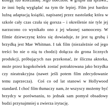
kolegę lub koleżankę. Jego obecność w grupie ma sprawić,
że inni będą wyglądać na tym tle lepiej. Film jest bardzo
luźną adaptacją książki, napisanej przez nastolatkę która w
szkole cały czas czuła się gorsza – i określenie nie tyle jej
narzucono co wynikało ono z jej własnej samooceny. W
filmie dziewczynę która się dowiaduje, że jest tą grubą i
brzydką jest Mae Whitman. I tak film (niezależnie od jego
treści bo nie o nią tu chodzi) dołącza do grona licznych
produkcji, próbujących nas przekonać, że śliczna aktorka,
może przez kogokolwiek zostać potraktowana jako brzydka
czy nieatrakcyjna (nawet jeśli potem film zdecydowanie
temu zaprzecza). Coś co od lat stanowi w Hollywood
standard. I choć film tłumaczy nam, że wszyscy możemy być
brzydcy w porównaniu, to jednak sam pomysł obsadowy
budzi przynajmniej u zwierza irytację.