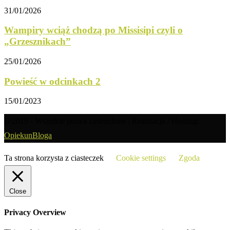
31/01/2026
Wampiry wciąż chodzą po Missisipi czyli o
„Grzesznikach”
25/01/2026
Powieść w odcinkach 2
15/01/2023
@2019 - Wszelkie prawa zastrzeżone | Realizacja / Hosting:
OpiekunBloga
Ta strona korzysta z ciasteczek
Cookie settings
Zgoda
Close
Privacy Overview