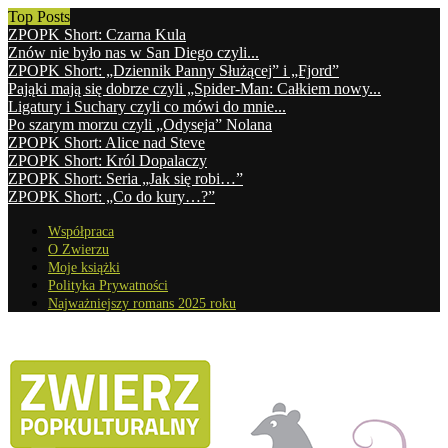
Top Posts
ZPOPK Short: Czarna Kula
Znów nie było nas w San Diego czyli...
ZPOPK Short: „Dziennik Panny Służącej” i „Fjord”
Pająki mają się dobrze czyli „Spider-Man: Całkiem nowy...
Ligatury i Suchary czyli co mówi do mnie...
Po szarym morzu czyli „Odyseja” Nolana
ZPOPK Short: Alice nad Steve
ZPOPK Short: Król Dopalaczy
ZPOPK Short: Seria „Jak się robi…”
ZPOPK Short: „Co do kury…?”
Współpraca
O Zwierzu
Moje książki
Polityka Prywatności
Najważniejszy romans 2025 roku