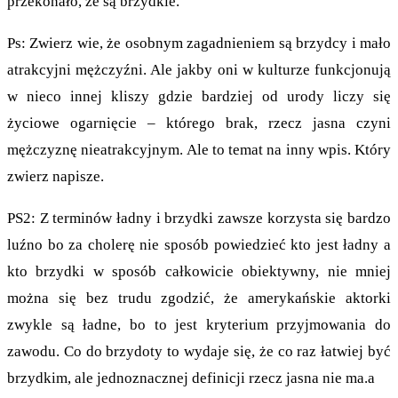
przekonało, że są brzydkie.
Ps: Zwierz wie, że osobnym zagadnieniem są brzydcy i mało
atrakcyjni mężczyźni. Ale jakby oni w kulturze funkcjonują
w nieco innej kliszy gdzie bardziej od urody liczy się
życiowe ogarnięcie – którego brak, rzecz jasna czyni
mężczyznę nieatrakcyjnym. Ale to temat na inny wpis. Który
zwierz napisze.
PS2: Z terminów ładny i brzydki zawsze korzysta się bardzo
luźno bo za cholerę nie sposób powiedzieć kto jest ładny a
kto brzydki w sposób całkowicie obiektywny, nie mniej
można się bez trudu zgodzić, że amerykańskie aktorki
zwykle są ładne, bo to jest kryterium przyjmowania do
zawodu. Co do brzydoty to wydaje się, że co raz łatwiej być
brzydkim, ale jednoznacznej definicji rzecz jasna nie ma.a