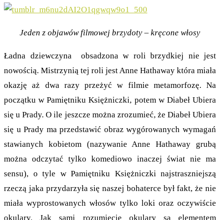
Jeden z objawów filmowej brzydoty – kręcone włosy
Ładna dziewczyna obsadzona w roli brzydkiej nie jest
nowością. Mistrzynią tej roli jest Anne Hathaway która miała
okazję aż dwa razy przeżyć w filmie metamorfozę. Na
początku w Pamiętniku Księżniczki, potem w Diabeł Ubiera
się u Prady. O ile jeszcze można zrozumieć, że Diabeł Ubiera
się u Prady ma przedstawić obraz wygórowanych wymagań
stawianych kobietom (nazywanie Anne Hathaway grubą
można odczytać tylko komediowo inaczej świat nie ma
sensu), o tyle w Pamiętniku Księżniczki najstraszniejszą
rzeczą jaka przydarzyła się naszej bohaterce był fakt, że nie
miała wyprostowanych włosów tylko loki oraz oczywiście
okulary. Jak sami rozumiecie okulary są elementem