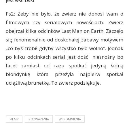
jest wścibski
Ps2: Żeby nie było, że zwierz nie donosi wam o
filmowych czy serialowych nowościach. Zwierz
obejrzał kilka odcinków Last Man on Earth. Zaczęło
się fenomenalnie od doskonałej zabawy motywem
„co byś zrobił gdyby wszystko było wolno”. Jednak
po kilku odcinkach serial jest dość nieznośny bo
facet zamiast od razu spotkać jedyną ładną
blondynkę która przeżyła najpierw spotkał
uciążliwą brunetkę. To zwierz podziękuje.
FILMY
ROZWAŻANIA
WSPOMNIENIA