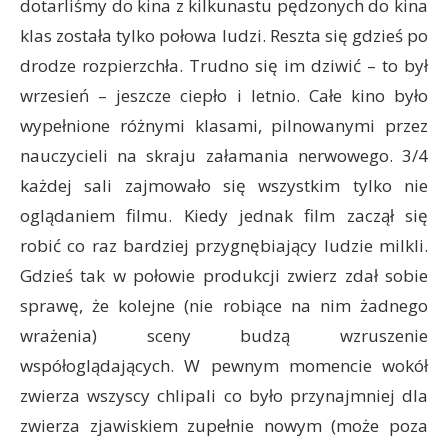
dotarliśmy do kina z kilkunastu pędzonych do kina
klas została tylko połowa ludzi. Reszta się gdzieś po
drodze rozpierzchła. Trudno się im dziwić – to był
wrzesień – jeszcze ciepło i letnio. Całe kino było
wypełnione różnymi klasami, pilnowanymi przez
nauczycieli na skraju załamania nerwowego. 3/4
każdej sali zajmowało się wszystkim tylko nie
oglądaniem filmu. Kiedy jednak film zaczął się
robić co raz bardziej przygnębiający ludzie milkli.
Gdzieś tak w połowie produkcji zwierz zdał sobie
sprawę, że kolejne (nie robiące na nim żadnego
wrażenia) sceny budzą wzruszenie
współoglądających. W pewnym momencie wokół
zwierza wszyscy chlipali co było przynajmniej dla
zwierza zjawiskiem zupełnie nowym (może poza