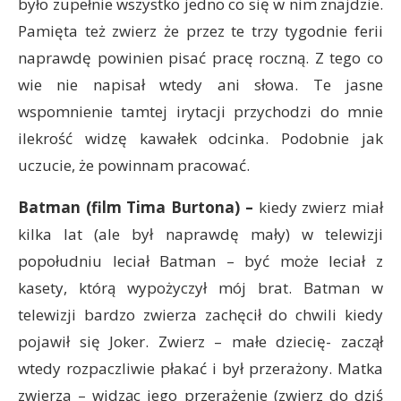
było zupełnie wszystko jedno co się w nim znajdzie.
Pamięta też zwierz że przez te trzy tygodnie ferii
naprawdę powinien pisać pracę roczną. Z tego co
wie nie napisał wtedy ani słowa. Te jasne
wspomnienie tamtej irytacji przychodzi do mnie
ilekrość widzę kawałek odcinka. Podobnie jak
uczucie, że powinnam pracować.
Batman (film Tima Burtona) –
kiedy zwierz miał
kilka lat (ale był naprawdę mały) w telewizji
popołudniu leciał Batman – być może leciał z
kasety, którą wypożyczył mój brat. Batman w
telewizji bardzo zwierza zachęcił do chwili kiedy
pojawił się Joker. Zwierz – małe dziecię- zaczął
wtedy rozpaczliwie płakać i był przerażony. Matka
zwierza – widząc jego przerażenie (zwierz do dziś