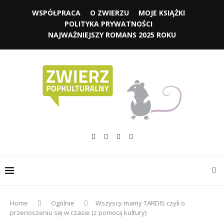
WSPÓŁPRACA
O ZWIERZU
MOJE KSIĄŻKI
POLITYKA PRYWATNOŚCI
NAJWAŻNIEJSZY ROMANS 2025 ROKU
Home
Ogólnie
Wszyscy mamy TARDIS czyli o
przenoszeniu się w czasie (z pomocą kultury)