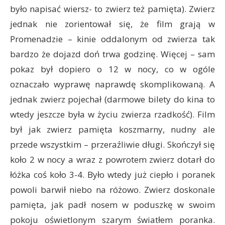
było napisać wiersz- to zwierz też pamięta). Zwierz
jednak nie zorientował się, że film grają w
Promenadzie – kinie oddalonym od zwierza tak
bardzo że dojazd doń trwa godzinę. Więcej – sam
pokaz był dopiero o 12 w nocy, co w ogóle
oznaczało wyprawę naprawdę skomplikowaną. A
jednak zwierz pojechał (darmowe bilety do kina to
wtedy jeszcze była w życiu zwierza rzadkość). Film
był jak zwierz pamięta koszmarny, nudny ale
przede wszystkim – przeraźliwie długi. Skończył się
koło 2 w nocy a wraz z powrotem zwierz dotarł do
łóżka coś koło 3-4. Było wtedy już ciepło i poranek
powoli barwił niebo na różowo. Zwierz doskonale
pamięta, jak padł nosem w poduszkę w swoim
pokoju oświetlonym szarym światłem poranka.