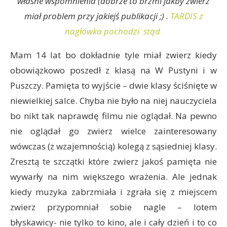
własne wspomnienia (dobrze to brzmi jakby zwierz
miał problem przy jakiejś publikacji ;) .
TARDIS z
nagłówka pochodzi stąd
Mam 14 lat bo dokładnie tyle miał zwierz kiedy
obowiązkowo poszedł z klasą na W Pustyni i w
Puszczy. Pamięta to wyjście – dwie klasy ściśnięte w
niewielkiej salce. Chyba nie było na niej nauczyciela
bo nikt tak naprawdę filmu nie oglądał. Na pewno
nie oglądał go zwierz wielce zainteresowany
wówczas (z wzajemnością) kolegą z sąsiedniej klasy.
Zresztą te szczątki które zwierz jakoś pamięta nie
wywarły na nim większego wrażenia. Ale jednak
kiedy muzyka zabrzmiała i zgrała się z miejscem
zwierz przypomniał sobie nagle – lotem
błyskawicy- nie tylko to kino, ale i cały dzień i to co