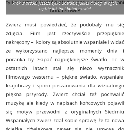
krok w przód. Jeszcze tylko dostanie jakieś dialogi w ogóle
będzie jak inni bohaterowie!
Zwierz musi powiedzieć, że podobały mu się
zdjęcia. Film jest rzeczywiście przepięknie
nakręcony – kolory są absolutnie wspaniałe i widać
że wykorzystano najlepsze momenty dnia i
poranka by złapać najpiękniejsze światło. To w
ostatnich latach stał się nieco wyznacznik
filmowego westernu – piękne światło, wspaniałe
krajobrazy i sporo poszanowania dla wizualnego
piękna przyrody. Zwierz chciał też pochwalić
muzykę ale kiedy w napisach końcowych pojawił
się motyw przewodni z oryginalnych Siedmiu
Wspaniałych zwierz zdał sobie sprawę że ta nowa
ścieżka dźwiękowa nawet się nie umywa do