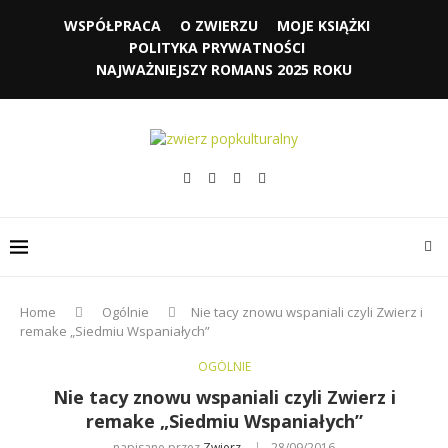
WSPÓŁPRACA
O ZWIERZU
MOJE KSIĄŻKI
POLITYKA PRYWATNOŚCI
NAJWAŻNIEJSZY ROMANS 2025 ROKU
Home
Ogólnie
Nie tacy znowu wspaniali czyli Zwierz i
remake „Siedmiu Wspaniałych”
OGÓLNIE
Nie tacy znowu wspaniali czyli Zwierz i
remake „Siedmiu Wspaniałych”
napisane przez
Zwierz
28/09/2016