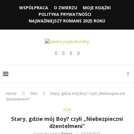
WSPÓŁPRACA
O ZWIERZU
MOJE KSIĄŻKI
POLITYKA PRYWATNOŚCI
NAJWAŻNIEJSZY ROMANS 2025 ROKU
Home
Film
Stary, gdzie mój Boy? czyli „Niebezpieczni
dżentelmeni”
FILM
Stary, gdzie mój Boy? czyli „Niebezpieczni
dżentelmeni”
napisane przez
Zwierz
17/10/2023