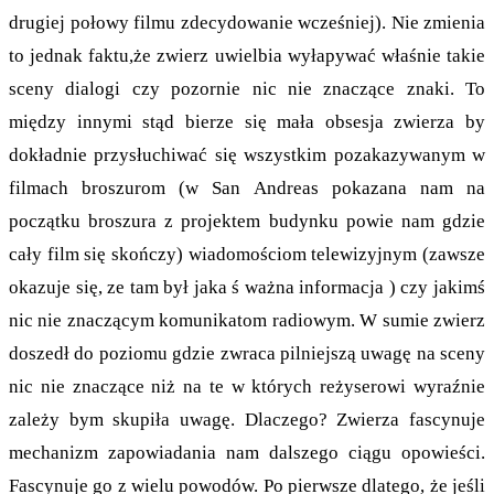
drugiej połowy filmu zdecydowanie wcześniej). Nie zmienia
to jednak faktu,że zwierz uwielbia wyłapywać właśnie takie
sceny dialogi czy pozornie nic nie znaczące znaki. To
między innymi stąd bierze się mała obsesja zwierza by
dokładnie przysłuchiwać się wszystkim pozakazywanym w
filmach broszurom (w San Andreas pokazana nam na
początku broszura z projektem budynku powie nam gdzie
cały film się skończy) wiadomościom telewizyjnym (zawsze
okazuje się, ze tam był jaka ś ważna informacja ) czy jakimś
nic nie znaczącym komunikatom radiowym. W sumie zwierz
doszedł do poziomu gdzie zwraca pilniejszą uwagę na sceny
nic nie znaczące niż na te w których reżyserowi wyraźnie
zależy bym skupiła uwagę. Dlaczego? Zwierza fascynuje
mechanizm zapowiadania nam dalszego ciągu opowieści.
Fascynuje go z wielu powodów. Po pierwsze dlatego, że jeśli