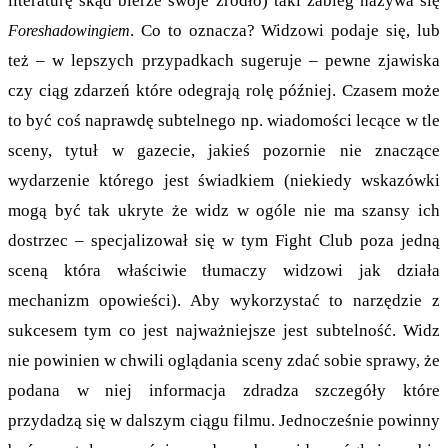
literaturę skąd bierze swoje źródło) taki zabieg nazywa się
. Co to oznacza? Widzowi podaje się, lub
Foreshadowingiem
też – w lepszych przypadkach sugeruje – pewne zjawiska
czy ciąg zdarzeń które odegrają rolę później. Czasem może
to być coś naprawdę subtelnego np. wiadomości lecące w tle
sceny, tytuł w gazecie, jakieś pozornie nie znaczące
wydarzenie którego jest świadkiem (niekiedy wskazówki
mogą być tak ukryte że widz w ogóle nie ma szansy ich
dostrzec – specjalizował się w tym Fight Club poza jedną
sceną która właściwie tłumaczy widzowi jak działa
mechanizm opowieści). Aby wykorzystać to narzędzie z
sukcesem tym co jest najważniejsze jest subtelność. Widz
nie powinien w chwili oglądania sceny zdać sobie sprawy, że
podana w niej informacja zdradza szczegóły które
przydadzą się w dalszym ciągu filmu. Jednocześnie powinny