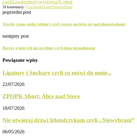
park
Looper
motywy
teoria
X-men
18 komentarzy
0
Facebook
Twitter
Pinterest
Email
poprzedni post
Trochę czasu, stołu i tektury czyli zwierz pochyla się nad planszówkami
następny post
Rzeczy o których nie myślimy czyli kino niepodpisane
Powiązane wpisy
Ligatury i Suchary czyli co mówi do mnie...
22/07/2026
ZPOPK Short: Alice nad Steve
18/07/2026
Nie otwieraj drzwi Irlandczykom czyli „Niewybrani”
06/05/2026