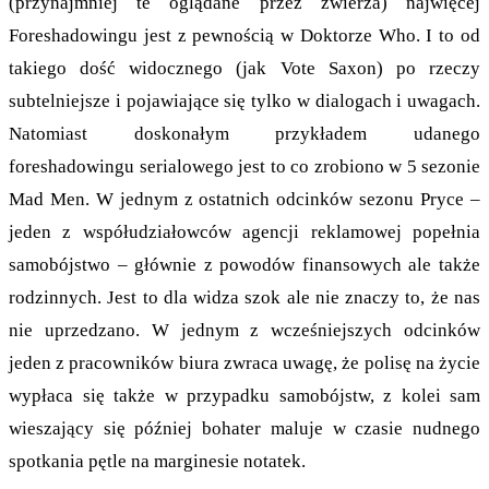
(przynajmniej te oglądane przez zwierza) najwięcej
Foreshadowingu jest z pewnością w Doktorze Who. I to od
takiego dość widocznego (jak Vote Saxon) po rzeczy
subtelniejsze i pojawiające się tylko w dialogach i uwagach.
Natomiast doskonałym przykładem udanego
foreshadowingu serialowego jest to co zrobiono w 5 sezonie
Mad Men. W jednym z ostatnich odcinków sezonu Pryce –
jeden z współudziałowców agencji reklamowej popełnia
samobójstwo – głównie z powodów finansowych ale także
rodzinnych. Jest to dla widza szok ale nie znaczy to, że nas
nie uprzedzano. W jednym z wcześniejszych odcinków
jeden z pracowników biura zwraca uwagę, że polisę na życie
wypłaca się także w przypadku samobójstw, z kolei sam
wieszający się później bohater maluje w czasie nudnego
spotkania pętle na marginesie notatek.