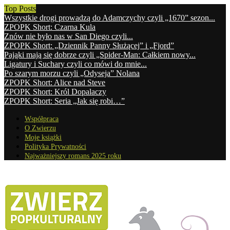
Top Posts
Wszystkie drogi prowadzą do Adamczychy czyli „1670” sezon...
ZPOPK Short: Czarna Kula
Znów nie było nas w San Diego czyli...
ZPOPK Short: „Dziennik Panny Służącej” i „Fjord”
Pająki mają się dobrze czyli „Spider-Man: Całkiem nowy...
Ligatury i Suchary czyli co mówi do mnie...
Po szarym morzu czyli „Odyseja” Nolana
ZPOPK Short: Alice nad Steve
ZPOPK Short: Król Dopalaczy
ZPOPK Short: Seria „Jak się robi…”
Współpraca
O Zwierzu
Moje książki
Polityka Prywatności
Najważniejszy romans 2025 roku