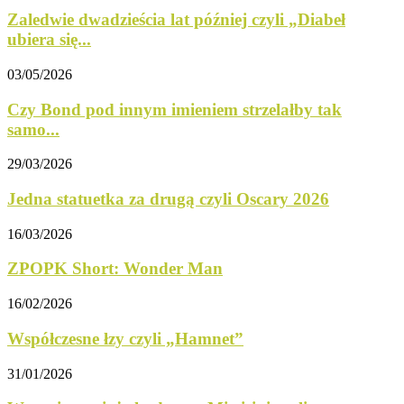
Zaledwie dwadzieścia lat później czyli „Diabeł
ubiera się...
03/05/2026
Czy Bond pod innym imieniem strzelałby tak
samo...
29/03/2026
Jedna statuetka za drugą czyli Oscary 2026
16/03/2026
ZPOPK Short: Wonder Man
16/02/2026
Współczesne łzy czyli „Hamnet”
31/01/2026