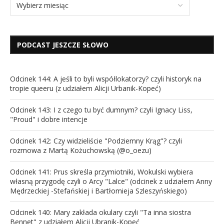
PODCAST JESZCZE SŁOWO
Odcinek 144: A jeśli to byli współlokatorzy? czyli historyk na
tropie queeru (z udziałem Alicji Urbanik-Kopeć)
Odcinek 143: I z czego tu być dumnym? czyli Ignacy Liss,
"Proud" i dobre intencje
Odcinek 142: Czy widzieliście "Podziemny Krąg"? czyli
rozmowa z Martą Kożuchowską (@o_oezu)
Odcinek 141: Prus skreśla przymiotniki, Wokulski wybiera
własną przygodę czyli o Arcy "Lalce" (odcinek z udziałem Anny
Mędrzeckiej -Stefańskiej i Bartłomieja Szleszyńskiego)
Odcinek 140: Mary zakłada okulary czyli "Ta inna siostra
Bennet" z udziałem Alicji Ubranik-Kopeć