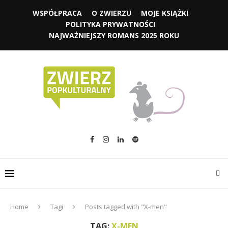
WSPÓŁPRACA
O ZWIERZU
MOJE KSIĄŻKI
POLITYKA PRYWATNOŚCI
NAJWAŻNIEJSZY ROMANS 2025 ROKU
Home
Tagi
Posts tagged with "X-men"
TAG:
X-MEN