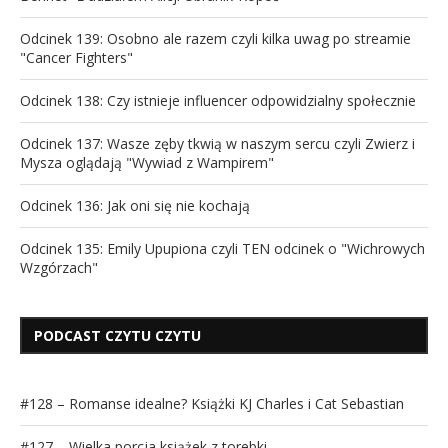
Odcinek 139: Osobno ale razem czyli kilka uwag po streamie
"Cancer Fighters"
Odcinek 138: Czy istnieje influencer odpowidzialny społecznie
Odcinek 137: Wasze zęby tkwią w naszym sercu czyli Zwierz i
Mysza oglądają "Wywiad z Wampirem"
Odcinek 136: Jak oni się nie kochają
Odcinek 135: Emily Upupiona czyli TEN odcinek o "Wichrowych
Wzgórzach"
PODCAST CZYTU CZYTU
#128 – Romanse idealne? Książki KJ Charles i Cat Sebastian
#127 – Wielka porcja książek z torebki