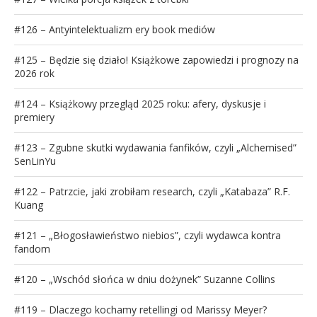
#126 – Antyintelektualizm ery book mediów
#125 – Będzie się działo! Książkowe zapowiedzi i prognozy na
2026 rok
#124 – Książkowy przegląd 2025 roku: afery, dyskusje i
premiery
#123 – Zgubne skutki wydawania fanfików, czyli „Alchemised”
SenLinYu
#122 – Patrzcie, jaki zrobiłam research, czyli „Katabaza” R.F.
Kuang
#121 – „Błogosławieństwo niebios”, czyli wydawca kontra
fandom
#120 – „Wschód słońca w dniu dożynek” Suzanne Collins
#119 – Dlaczego kochamy retellingi od Marissy Meyer?