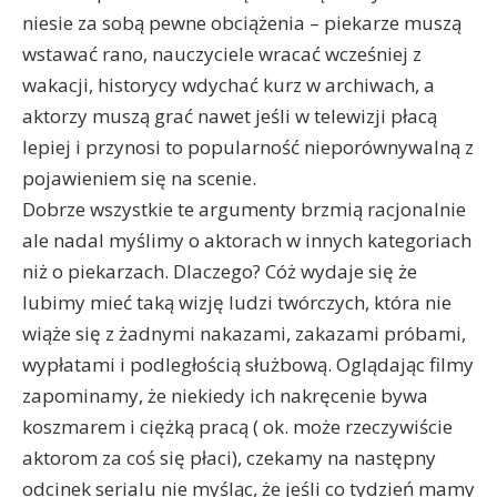
niesie za sobą pewne obciążenia – piekarze muszą
wstawać rano, nauczyciele wracać wcześniej z
wakacji, historycy wdychać kurz w archiwach, a
aktorzy muszą grać nawet jeśli w telewizji płacą
lepiej i przynosi to popularność nieporównywalną z
pojawieniem się na scenie.
Dobrze wszystkie te argumenty brzmią racjonalnie
ale nadal myślimy o aktorach w innych kategoriach
niż o piekarzach. Dlaczego? Cóż wydaje się że
lubimy mieć taką wizję ludzi twórczych, która nie
wiąże się z żadnymi nakazami, zakazami próbami,
wypłatami i podległością służbową. Oglądając filmy
zapominamy, że niekiedy ich nakręcenie bywa
koszmarem i ciężką pracą ( ok. może rzeczywiście
aktorom za coś się płaci), czekamy na następny
odcinek serialu nie myśląc, że jeśli co tydzień mamy