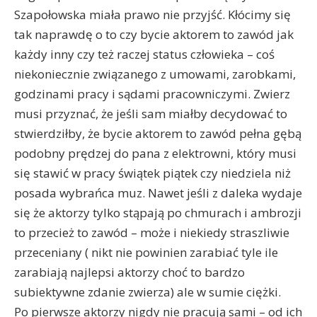
Szapołowska miała prawo nie przyjść. Kłócimy się
tak naprawdę o to czy bycie aktorem to zawód jak
każdy inny czy też raczej status człowieka – coś
niekoniecznie związanego z umowami, zarobkami,
godzinami pracy i sądami pracowniczymi. Zwierz
musi przyznać, że jeśli sam miałby decydować to
stwierdziłby, że bycie aktorem to zawód pełna gębą
podobny prędzej do pana z elektrowni, który musi
się stawić w pracy świątek piątek czy niedziela niż
posada wybrańca muz. Nawet jeśli z daleka wydaje
się że aktorzy tylko stąpają po chmurach i ambrozji
to przecież to zawód – może i niekiedy straszliwie
przeceniany ( nikt nie powinien zarabiać tyle ile
zarabiają najlepsi aktorzy choć to bardzo
subiektywne zdanie zwierza) ale w sumie ciężki.
Po pierwsze aktorzy nigdy nie pracują sami – od ich