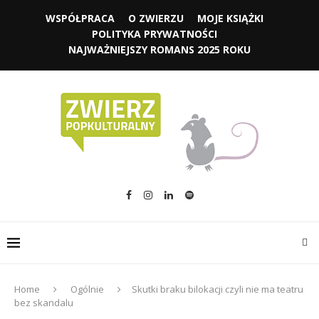
WSPÓŁPRACA
O ZWIERZU
MOJE KSIĄŻKI
POLITYKA PRYWATNOŚCI
NAJWAŻNIEJSZY ROMANS 2025 ROKU
Home
Ogólnie
Skutki braku bilokacji czyli nie ma teatru
bez skandalu