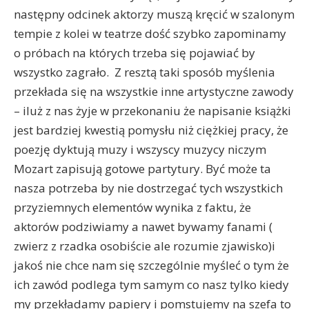
następny odcinek aktorzy muszą kręcić w szalonym
tempie z kolei w teatrze dość szybko zapominamy
o próbach na których trzeba się pojawiać by
wszystko zagrało. Z resztą taki sposób myślenia
przekłada się na wszystkie inne artystyczne zawody
– iluż z nas żyje w przekonaniu że napisanie książki
jest bardziej kwestią pomysłu niż ciężkiej pracy, że
poezję dyktują muzy i wszyscy muzycy niczym
Mozart zapisują gotowe partytury.
Być może ta
nasza potrzeba by nie dostrzegać tych wszystkich
przyziemnych elementów wynika z faktu, że
aktorów podziwiamy a nawet bywamy fanami (
zwierz z rzadka osobiście ale rozumie zjawisko)i
jakoś nie chce nam się szczególnie myśleć o tym że
ich zawód podlega tym samym co nasz tylko kiedy
my przekładamy papiery i pomstujemy na szefa to