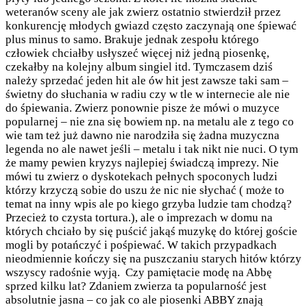
weteranów sceny ale jak zwierz ostatnio stwierdził przez
konkurencję młodych gwiazd często zaczynają one śpiewać
plus minus to samo. Brakuje jednak zespołu którego
człowiek chciałby usłyszeć więcej niż jedną piosenkę,
czekałby na kolejny album singiel itd. Tymczasem dziś
należy sprzedać jeden hit ale ów hit jest zawsze taki sam –
świetny do słuchania w radiu czy w tle w internecie ale nie
do śpiewania. Zwierz ponownie pisze że mówi o muzyce
popularnej – nie zna się bowiem np. na metalu ale z tego co
wie tam też już dawno nie narodziła się żadna muzyczna
legenda no ale nawet jeśli – metalu i tak nikt nie nuci. O tym
że mamy pewien kryzys najlepiej świadczą imprezy. Nie
mówi tu zwierz o dyskotekach pełnych spoconych ludzi
którzy krzyczą sobie do uszu że nic nie słychać ( może to
temat na inny wpis ale po kiego grzyba ludzie tam chodzą?
Przecież to czysta tortura.), ale o imprezach w domu na
których chciało by się puścić jakąś muzykę do której goście
mogli by potańczyć i pośpiewać. W takich przypadkach
nieodmiennie kończy się na puszczaniu starych hitów którzy
wszyscy radośnie wyją. Czy pamiętacie modę na Abbę
sprzed kilku lat? Zdaniem zwierza ta popularność jest
absolutnie jasna – co jak co ale piosenki ABBY znają