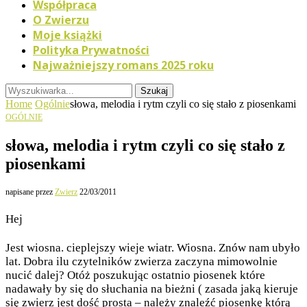
Współpraca
O Zwierzu
Moje książki
Polityka Prywatności
Najważniejszy romans 2025 roku
Szukaj
Home
Ogólnie
słowa, melodia i rytm czyli co się stało z piosenkami
OGÓLNIE
słowa, melodia i rytm czyli co się stało z
piosenkami
napisane przez
Zwierz
22/03/2011
Hej
Jest wiosna. cieplejszy wieje wiatr. Wiosna. Znów nam ubyło
lat. Dobra ilu czytelników zwierza zaczyna mimowolnie
nucić dalej? Otóż poszukując ostatnio piosenek które
nadawały by się do słuchania na bieżni ( zasada jaką kieruje
się zwierz jest dość prosta – należy znaleźć piosenkę którą