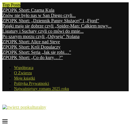
Top Posts
ZPOPK Short: Czarna Kula
Znów nie było nas w San Diego czyli...
ZPOPK Short: „Dziennik Panny Służącej” i „Fjord”
Pająki mają się dobrze czyli „Spider-Man: Całkiem nowy...
Ligatury i Suchary czyli co mówi do mnie...
Po szarym morzu czyli „Odyseja” Nolana
ZPOPK Short: Alice nad Steve
ZPOPK Short: Król Dopalaczy
ZPOPK Short: Seria „Jak się robi…”
ZPOPK Short: „Co do kury…?”
Współpraca
O Zwierzu
Moje książki
Polityka Prywatności
Najważniejszy romans 2025 roku