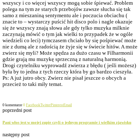
wszyscy i co więcej wszyscy mogą sobie śpiewać. Problem
polega na tym ze starych przebojów zawsze słucha się tak
samo z mieszaniną sentymentu ale i poczucia obciachu (
znacie to – wystarczy puścić hit disco polo i nagle okazuje
się że wszyscy znają słowa ale gdy tylko muzyka milknie
zaczynają mówić o tym jak wielki to przypadek że w ogóle
wiedzieli co leci) tymczasem chciało by się pośpiewać może
nie z dumą ale z radością że żyje się w świecie hitów. A może
zwierz się myli? Może spędza za dużo czasu w Filharmonii
gdzie grają mu muzykę sprzeczną z naturalną harmonią.
Drogi czytelniku wyprowadź zwierza z błędu ( jeśli możesz)
była by to jedna z tych rzeczy która by go bardzo cieszyła.
Ps: A już jutro obcy. Zwierz nie pisał jeszcze o obcych a
przecież to taki miły temat.
0 komentarze
0
Facebook
Twitter
Pinterest
Email
poprzedni post
Pani włos jest w mojej zupie czyli o jednym programie i wielkim zjawisku
następny post