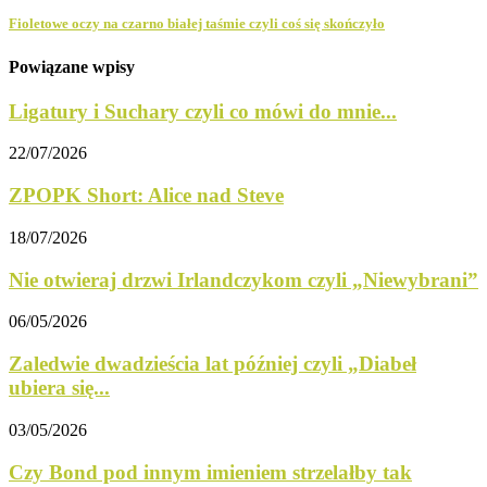
Fioletowe oczy na czarno białej taśmie czyli coś się skończyło
Powiązane wpisy
Ligatury i Suchary czyli co mówi do mnie...
22/07/2026
ZPOPK Short: Alice nad Steve
18/07/2026
Nie otwieraj drzwi Irlandczykom czyli „Niewybrani”
06/05/2026
Zaledwie dwadzieścia lat później czyli „Diabeł
ubiera się...
03/05/2026
Czy Bond pod innym imieniem strzelałby tak