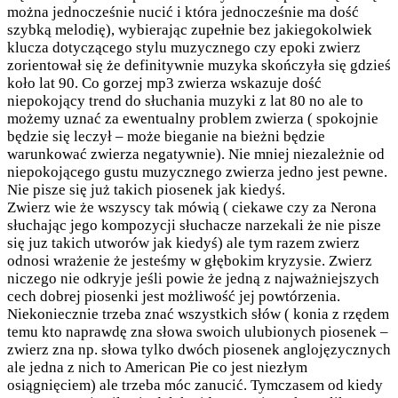
można jednocześnie nucić i która jednocześnie ma dość
szybką melodię), wybierając zupełnie bez jakiegokolwiek
klucza dotyczącego stylu muzycznego czy epoki zwierz
zorientował się że definitywnie muzyka skończyła się gdzieś
koło lat 90. Co gorzej mp3 zwierza wskazuje dość
niepokojący trend do słuchania muzyki z lat 80 no ale to
możemy uznać za ewentualny problem zwierza ( spokojnie
będzie się leczył – może bieganie na bieżni będzie
warunkować zwierza negatywnie). Nie mniej niezależnie od
niepokojącego gustu muzycznego zwierza jedno jest pewne.
Nie pisze się już takich piosenek jak kiedyś.
Zwierz wie że wszyscy tak mówią ( ciekawe czy za Nerona
słuchając jego kompozycji słuchacze narzekali że nie pisze
się juz takich utworów jak kiedyś) ale tym razem zwierz
odnosi wrażenie że jesteśmy w głębokim kryzysie. Zwierz
niczego nie odkryje jeśli powie że jedną z najważniejszych
cech dobrej piosenki jest możliwość jej powtórzenia.
Niekoniecznie trzeba znać wszystkich słów ( konia z rzędem
temu kto naprawdę zna słowa swoich ulubionych piosenek –
zwierz zna np. słowa tylko dwóch piosenek anglojęzycznych
ale jedna z nich to American Pie co jest niezłym
osiągnięciem) ale trzeba móc zanucić. Tymczasem od kiedy