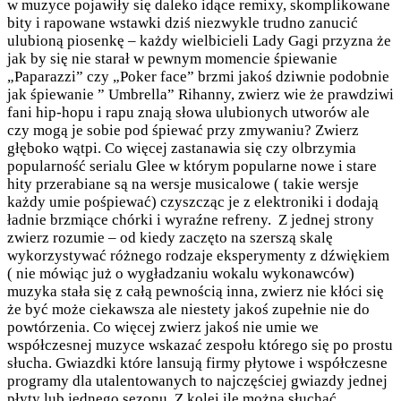
w muzyce pojawiły się daleko idące remixy, skomplikowane
bity i rapowane wstawki dziś niezwykle trudno zanucić
ulubioną piosenkę – każdy wielbicieli Lady Gagi przyzna że
jak by się nie starał w pewnym momencie śpiewanie
„Paparazzi” czy „Poker face” brzmi jakoś dziwnie podobnie
jak śpiewanie ” Umbrella” Rihanny, zwierz wie że prawdziwi
fani hip-hopu i rapu znają słowa ulubionych utworów ale
czy mogą je sobie pod śpiewać przy zmywaniu? Zwierz
głęboko wątpi. Co więcej zastanawia się czy olbrzymia
popularność serialu Glee w którym popularne nowe i stare
hity przerabiane są na wersje musicalowe ( takie wersje
każdy umie pośpiewać) czyszcząc je z elektroniki i dodają
ładnie brzmiące chórki i wyraźne refreny. Z jednej strony
zwierz rozumie – od kiedy zaczęto na szerszą skalę
wykorzystywać różnego rodzaje eksperymenty z dźwiękiem
( nie mówiąc już o wygładzaniu wokalu wykonawców)
muzyka stała się z całą pewnością inna, zwierz nie kłóci się
że być może ciekawsza ale niestety jakoś zupełnie nie do
powtórzenia. Co więcej zwierz jakoś nie umie we
współczesnej muzyce wskazać zespołu którego się po prostu
słucha. Gwiazdki które lansują firmy płytowe i współczesne
programy dla utalentowanych to najczęściej gwiazdy jednej
płyty lub jednego sezonu. Z kolei ile można słuchać