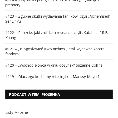
premiery
#123 – Zgubne skutki wydawania fanfików, czyli „Alchemised”
SenLinYu
#122 – Patrzcie, jaki zrobiłam research, czyli „Katabaza” R.F.
Kuang
#121 – „Błogosławieństwo niebios”, czyli wydawca kontra
fandom
#120 – „Wschód słońca w dniu dożynek” Suzanne Collins
#119 – Dlaczego kochamy retellingi od Marissy Meyer?
PODCAST WTEM, PIOSENKA
Listy Miłosne