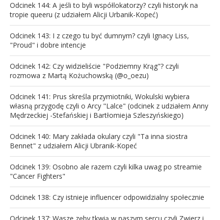
Odcinek 144: A jeśli to byli współlokatorzy? czyli historyk na
tropie queeru (z udziałem Alicji Urbanik-Kopeć)
Odcinek 143: I z czego tu być dumnym? czyli Ignacy Liss,
"Proud" i dobre intencje
Odcinek 142: Czy widzieliście "Podziemny Krąg"? czyli
rozmowa z Martą Kożuchowską (@o_oezu)
Odcinek 141: Prus skreśla przymiotniki, Wokulski wybiera
własną przygodę czyli o Arcy "Lalce" (odcinek z udziałem Anny
Mędrzeckiej -Stefańskiej i Bartłomieja Szleszyńskiego)
Odcinek 140: Mary zakłada okulary czyli "Ta inna siostra
Bennet" z udziałem Alicji Ubranik-Kopeć
Odcinek 139: Osobno ale razem czyli kilka uwag po streamie
"Cancer Fighters"
Odcinek 138: Czy istnieje influencer odpowidzialny społecznie
Odcinek 137: Wasze zęby tkwią w naszym sercu czyli Zwierz i