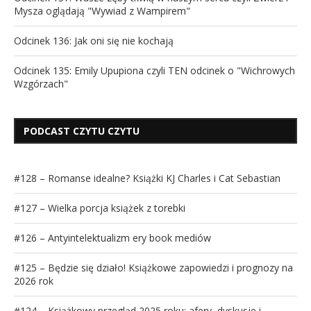
Mysza oglądają "Wywiad z Wampirem"
Odcinek 136: Jak oni się nie kochają
Odcinek 135: Emily Upupiona czyli TEN odcinek o "Wichrowych
Wzgórzach"
PODCAST CZYTU CZYTU
#128 – Romanse idealne? Książki KJ Charles i Cat Sebastian
#127 – Wielka porcja książek z torebki
#126 – Antyintelektualizm ery book mediów
#125 – Będzie się działo! Książkowe zapowiedzi i prognozy na
2026 rok
#124 – Książkowy przegląd 2025 roku: afery, dyskusje i