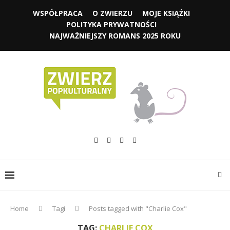
WSPÓŁPRACA
O ZWIERZU
MOJE KSIĄŻKI
POLITYKA PRYWATNOŚCI
NAJWAŻNIEJSZY ROMANS 2025 ROKU
Home
Tagi
Posts tagged with "Charlie Cox"
TAG:
CHARLIE COX