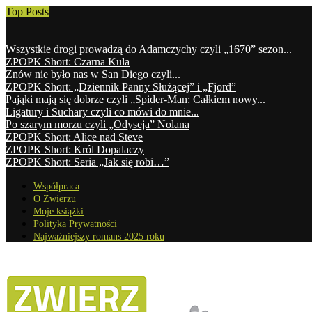
Top Posts
Wszystkie drogi prowadzą do Adamczychy czyli „1670” sezon...
ZPOPK Short: Czarna Kula
Znów nie było nas w San Diego czyli...
ZPOPK Short: „Dziennik Panny Służącej” i „Fjord”
Pająki mają się dobrze czyli „Spider-Man: Całkiem nowy...
Ligatury i Suchary czyli co mówi do mnie...
Po szarym morzu czyli „Odyseja” Nolana
ZPOPK Short: Alice nad Steve
ZPOPK Short: Król Dopalaczy
ZPOPK Short: Seria „Jak się robi…”
Współpraca
O Zwierzu
Moje książki
Polityka Prywatności
Najważniejszy romans 2025 roku