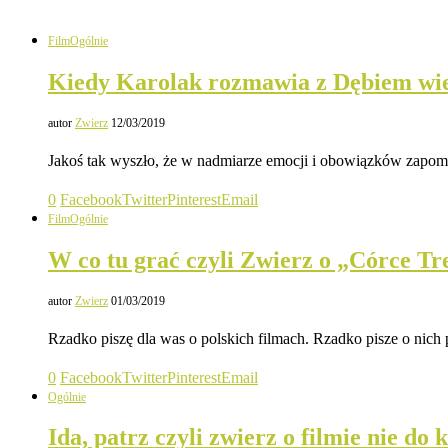
Film
Ogólnie
Kiedy Karolak rozmawia z Dębiem wiedz 
autor
Zwierz
12/03/2019
Jakoś tak wyszło, że w nadmiarze emocji i obowiązków zapo
0
Facebook
Twitter
Pinterest
Email
Film
Ogólnie
W co tu grać czyli Zwierz o „Córce Tr
autor
Zwierz
01/03/2019
Rzadko piszę dla was o polskich filmach. Rzadko pisze o nic
0
Facebook
Twitter
Pinterest
Email
Ogólnie
Ida, patrz czyli zwierz o filmie nie do