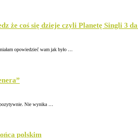
że coś się dzieje czyli Planetę Singli 3 da
mniałam opowiedzieć wam jak było …
enera”
h pozytywnie. Nie wynika …
 końca polskim