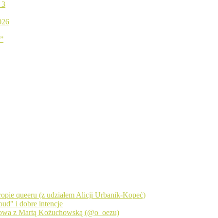
 3
026
ń”
 tropie queeru (z udziałem Alicji Urbanik-Kopeć)
ud" i dobre intencje
zmowa z Martą Kożuchowską (@o_oezu)