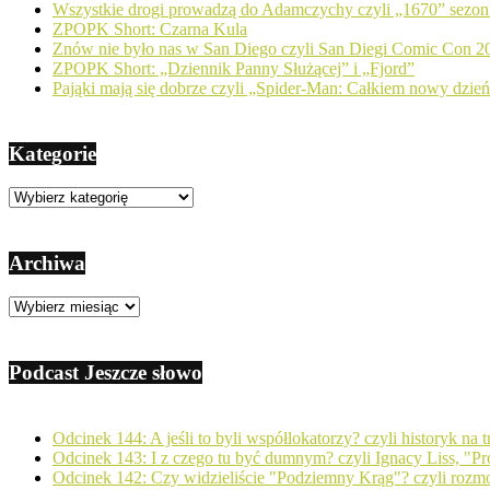
Wszystkie drogi prowadzą do Adamczychy czyli „1670” sezon
ZPOPK Short: Czarna Kula
Znów nie było nas w San Diego czyli San Diegi Comic Con 2
ZPOPK Short: „Dziennik Panny Służącej” i „Fjord”
Pająki mają się dobrze czyli „Spider-Man: Całkiem nowy dzie
Kategorie
Kategorie
Archiwa
Archiwa
Podcast Jeszcze słowo
Odcinek 144: A jeśli to byli współlokatorzy? czyli historyk na
Odcinek 143: I z czego tu być dumnym? czyli Ignacy Liss, "Pro
Odcinek 142: Czy widzieliście "Podziemny Krąg"? czyli ro