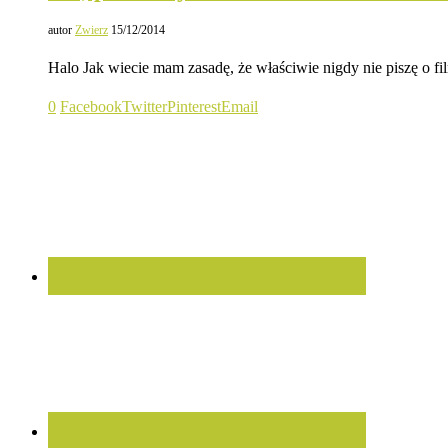
autor
Zwierz
15/12/2014
Halo Jak wiecie mam zasadę, że właściwie nigdy nie piszę o f
0
Facebook
Twitter
Pinterest
Email