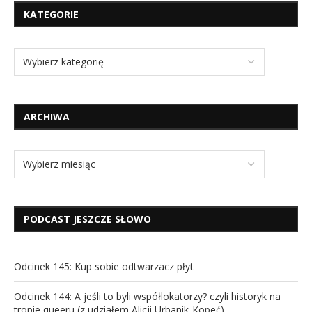
KATEGORIE
ARCHIWA
PODCAST JESZCZE SŁOWO
Odcinek 145: Kup sobie odtwarzacz płyt
Odcinek 144: A jeśli to byli współlokatorzy? czyli historyk na
tropie queeru (z udziałem Alicji Urbanik-Kopeć)