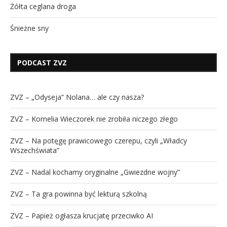
Żółta ceglana droga
Śnieżne sny
PODCAST ZVZ
ZVZ – „Odyseja” Nolana… ale czy nasza?
ZVZ – Kornelia Wieczorek nie zrobiła niczego złego
ZVZ – Na potęgę prawicowego czerepu, czyli „Władcy
Wszechświata”
ZVZ – Nadal kochamy oryginalne „Gwiezdne wojny”
ZVZ – Ta gra powinna być lekturą szkolną
ZVZ – Papież ogłasza krucjatę przeciwko AI