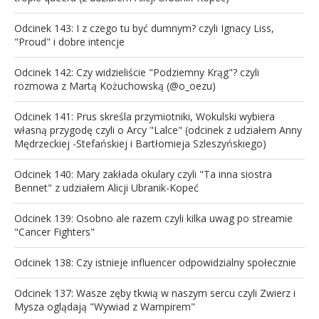
Odcinek 143: I z czego tu być dumnym? czyli Ignacy Liss,
"Proud" i dobre intencje
Odcinek 142: Czy widzieliście "Podziemny Krąg"? czyli
rozmowa z Martą Kożuchowską (@o_oezu)
Odcinek 141: Prus skreśla przymiotniki, Wokulski wybiera
własną przygodę czyli o Arcy "Lalce" (odcinek z udziałem Anny
Mędrzeckiej -Stefańskiej i Bartłomieja Szleszyńskiego)
Odcinek 140: Mary zakłada okulary czyli "Ta inna siostra
Bennet" z udziałem Alicji Ubranik-Kopeć
Odcinek 139: Osobno ale razem czyli kilka uwag po streamie
"Cancer Fighters"
Odcinek 138: Czy istnieje influencer odpowidzialny społecznie
Odcinek 137: Wasze zęby tkwią w naszym sercu czyli Zwierz i
Mysza oglądają "Wywiad z Wampirem"