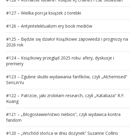
#127 – Wielka porcja książek z torebki
#126 – Antyintelektualizm ery book mediów
#125 – Będzie się działo! Książkowe zapowiedzi i prognozy na
2026 rok
#124 – Książkowy przegląd 2025 roku: afery, dyskusje i
premiery
#123 – Zgubne skutki wydawania fanfików, czyli „Alchemised”
SenLinYu
#122 – Patrzcie, jaki zrobiłam research, czyli „Katabaza” R.F.
Kuang
#121 – „Błogosławieństwo niebios”, czyli wydawca kontra
fandom
#120 – „Wschód słońca w dniu dożynek” Suzanne Collins