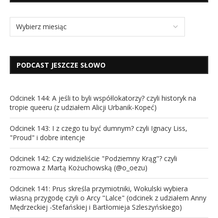
PODCAST JESZCZE SŁOWO
Odcinek 144: A jeśli to byli współlokatorzy? czyli historyk na
tropie queeru (z udziałem Alicji Urbanik-Kopeć)
Odcinek 143: I z czego tu być dumnym? czyli Ignacy Liss,
"Proud" i dobre intencje
Odcinek 142: Czy widzieliście "Podziemny Krąg"? czyli
rozmowa z Martą Kożuchowską (@o_oezu)
Odcinek 141: Prus skreśla przymiotniki, Wokulski wybiera
własną przygodę czyli o Arcy "Lalce" (odcinek z udziałem Anny
Mędrzeckiej -Stefańskiej i Bartłomieja Szleszyńskiego)