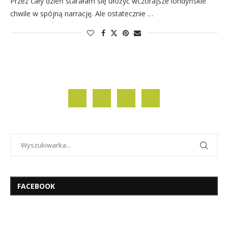
Przez cały dzień starałam się ułożyć wczorajsze londyńskie
chwile w spójną narrację. Ale ostatecznie …
FACEBOOK