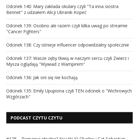
Odcinek 140: Mary zakłada okulary czyli "Ta inna siostra
Bennet" z udziałem Alicji Ubranik-Kopeć
Odcinek 139: Osobno ale razem czyli kilka uwag po streamie
"Cancer Fighters"
Odcinek 138: Czy istnieje influencer odpowidzialny społecznie
Odcinek 137: Wasze zęby tkwią w naszym sercu czyli Zwierz i
Mysza oglądają "Wywiad z Wampirem"
Odcinek 136: Jak oni się nie kochają
Odcinek 135: Emily Upupiona czyli TEN odcinek o "Wichrowych
Wzgórzach"
PODCAST CZYTU CZYTU
#128 – Romanse idealne? Książki KJ Charles i Cat Sebastian