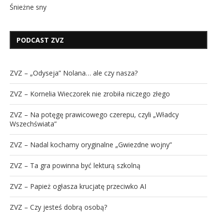
Śnieżne sny
PODCAST ZVZ
ZVZ – „Odyseja” Nolana… ale czy nasza?
ZVZ – Kornelia Wieczorek nie zrobiła niczego złego
ZVZ – Na potęgę prawicowego czerepu, czyli „Władcy
Wszechświata”
ZVZ – Nadal kochamy oryginalne „Gwiezdne wojny”
ZVZ – Ta gra powinna być lekturą szkolną
ZVZ – Papież ogłasza krucjatę przeciwko AI
ZVZ – Czy jesteś dobrą osobą?