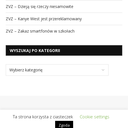
ZVZ – Dzieją się rzeczy niesamowite
ZVZ – Kanye West jest przereklamowany
ZVZ – Zakaz smartfonów w szkołach
WYSZUKAJ PO KATEGORII
Ta strona korzysta z ciasteczek
Cookie settings
Zgoda
@2019 - Wszelkie prawa zastrzeżone | Realizacja / Hosting:
OpiekunBloga