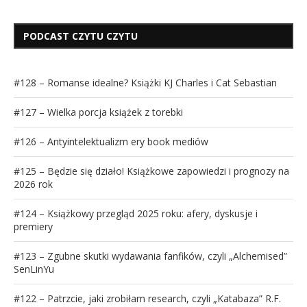
PODCAST CZYTU CZYTU
#128 – Romanse idealne? Książki KJ Charles i Cat Sebastian
#127 – Wielka porcja książek z torebki
#126 – Antyintelektualizm ery book mediów
#125 – Będzie się działo! Książkowe zapowiedzi i prognozy na
2026 rok
#124 – Książkowy przegląd 2025 roku: afery, dyskusje i
premiery
#123 – Zgubne skutki wydawania fanfików, czyli „Alchemised”
SenLinYu
#122 – Patrzcie, jaki zrobiłam research, czyli „Katabaza” R.F.