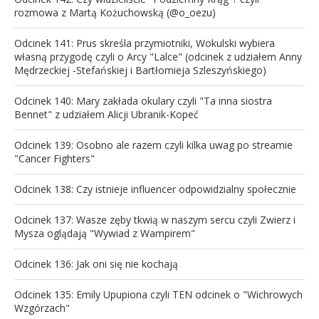
rozmowa z Martą Kożuchowską (@o_oezu)
Odcinek 141: Prus skreśla przymiotniki, Wokulski wybiera
własną przygodę czyli o Arcy "Lalce" (odcinek z udziałem Anny
Mędrzeckiej -Stefańskiej i Bartłomieja Szleszyńskiego)
Odcinek 140: Mary zakłada okulary czyli "Ta inna siostra
Bennet" z udziałem Alicji Ubranik-Kopeć
Odcinek 139: Osobno ale razem czyli kilka uwag po streamie
"Cancer Fighters"
Odcinek 138: Czy istnieje influencer odpowidzialny społecznie
Odcinek 137: Wasze zęby tkwią w naszym sercu czyli Zwierz i
Mysza oglądają "Wywiad z Wampirem"
Odcinek 136: Jak oni się nie kochają
Odcinek 135: Emily Upupiona czyli TEN odcinek o "Wichrowych
Wzgórzach"