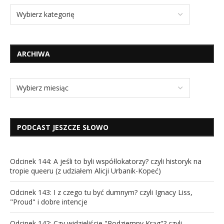
ARCHIWA
PODCAST JESZCZE SŁOWO
Odcinek 144: A jeśli to byli współlokatorzy? czyli historyk na
tropie queeru (z udziałem Alicji Urbanik-Kopeć)
Odcinek 143: I z czego tu być dumnym? czyli Ignacy Liss,
"Proud" i dobre intencje
Odcinek 142: Czy widzieliście "Podziemny Krąg"? czyli