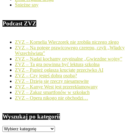
Śnieżne sny
Podcast ZVZ
ZVZ – Kornelia Wieczorek nie zrobiła niczego złego
ZVZ – Na potęgę prawicowego czerepu, czyli „Władcy
Wszechświata”
ZVZ – Nadal kochamy oryginalne „Gwiezdne wojny”
ZVZ – Ta gra powinna być lekturą szkolną
ZVZ – Papież ogłasza krucjatę przeciwko AI
ZVZ – Czy jesteś dobrą osobą?
ZVZ – Dzieją się rzeczy niesamowite
ZVZ – Kanye West jest przereklamowany
ZVZ – Zakaz smartfonów w szkołach
ZVZ – Opera nikogo nie obchodzi…
Wyszukaj po kategorii
Wyszukaj
po