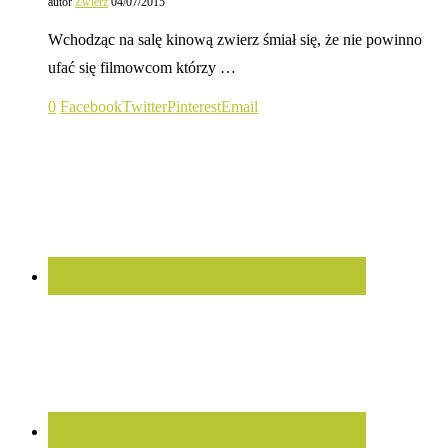
autor
Zwierz
04/07/2015
Wchodząc na salę kinową zwierz śmiał się, że nie powinno
ufać się filmowcom którzy …
0
Facebook
Twitter
Pinterest
Email