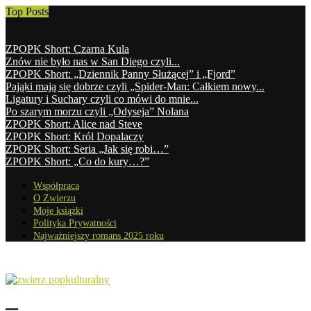
Top Posts
ZPOPK Short: Czarna Kula
Znów nie było nas w San Diego czyli...
ZPOPK Short: „Dziennik Panny Służącej” i „Fjord”
Pająki mają się dobrze czyli „Spider-Man: Całkiem nowy...
Ligatury i Suchary czyli co mówi do mnie...
Po szarym morzu czyli „Odyseja” Nolana
ZPOPK Short: Alice nad Steve
ZPOPK Short: Król Dopalaczy
ZPOPK Short: Seria „Jak się robi…”
ZPOPK Short: „Co do kury…?”
Współpraca
O Zwierzu
Moje książki
Polityka Prywatności
Najważniejszy romans 2025 roku