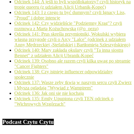
Odcinek 144: A jeśli to byli współlokatorzy? czyli historyk na
tropie queeru (z udziałem Alicji Urbanik-Kopeć)
Odcinek 143: I z czego tu być dumnym? czyli Ignacy Liss,
"Proud" i dobre intencje
Odcinek 142: Czy widzieliście "Podziemny Krąg"? czyli
rozmowa z Martą Kożuchowską (@o_oezu)
Odcinek 141: Prus skreśla przymiotniki, Wokulski wybiera
własną przygodę czyli o Arcy "Lalce" (odcinek z udziałem
Anny Mędrzeckiej -Stefańskiej i Bartłomieja Szleszyńskiego)
Odcinek 140: Mary zakłada okulary czyli "Ta inna siostra
Bennet" z udziałem Alicji Ubranik-Kopeć
Odcinek 139: Osobno ale razem czyli kilka uwag po streamie
"Cancer Fighters"
Odcinek 138: Czy istnieje influencer odpowidzialny
społecznie
Odcinek 137: Wasze zęby tkwią w naszym sercu czyli Zwierz
i Mysza oglądają "Wywiad z Wampirem"
Odcinek 136: Jak oni się nie kochają
Odcinek 135: Emily Upupiona czyli TEN odcinek o
"Wichrowych Wzgórzach"
Podcast Czytu Czytu