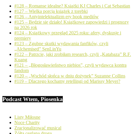
#128 – Romanse idealne? Książki KJ Charles i Cat Sebastian
#127 – Wielka porcja książek z torebki
#126 – Antyintelektualizm ery book mediów
#125 – Będzie się działo! Książkowe zapowiedzi i prognozy
na 2026 rok
#124 – Książkowy przegląd 2025 roku: afery, dyskusje i
premiery
#123 – Zgubne skutki wydawania fanfików, czyli
„Alchemised” SenLinYu
#122 – Patrzcie, jaki zrobiłam research, czyli „Katabaza” R.F.
Kuang
#121 – „Błogosławieństwo niebios”, czyli wydawca kontra
fandom
#120 – „Wschód słońca w dniu dożynek” Suzanne Collins
#119 – Dlaczego kochamy retellingi od Marissy Meyer?
Podcast Wtem, Piosenka
Listy Miłosne
Noce Charity
Zracjonalizować musical
Żółta ceglana droga