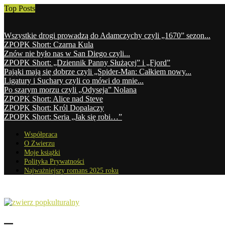
Top Posts
Wszystkie drogi prowadzą do Adamczychy czyli „1670” sezon...
ZPOPK Short: Czarna Kula
Znów nie było nas w San Diego czyli...
ZPOPK Short: „Dziennik Panny Służącej” i „Fjord”
Pająki mają się dobrze czyli „Spider-Man: Całkiem nowy...
Ligatury i Suchary czyli co mówi do mnie...
Po szarym morzu czyli „Odyseja” Nolana
ZPOPK Short: Alice nad Steve
ZPOPK Short: Król Dopalaczy
ZPOPK Short: Seria „Jak się robi…”
Współpraca
O Zwierzu
Moje książki
Polityka Prywatności
Najważniejszy romans 2025 roku