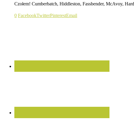
Czołem! Cumberbatch, Hiddleston, Fassbender, McAvoy, Hard
0
Facebook
Twitter
Pinterest
Email