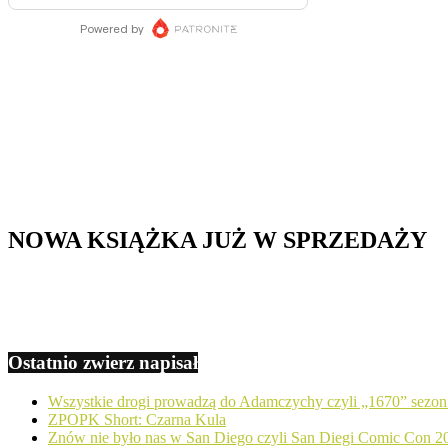
NOWA KSIĄŻKA JUŻ W SPRZEDAŻY
Ostatnio zwierz napisał
Wszystkie drogi prowadzą do Adamczychy czyli „1670” sezon
ZPOPK Short: Czarna Kula
Znów nie było nas w San Diego czyli San Diegi Comic Con 2