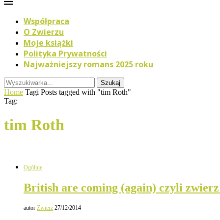
Współpraca
O Zwierzu
Moje książki
Polityka Prywatności
Najważniejszy romans 2025 roku
Szukaj
Home
Tagi
Posts tagged with "tim Roth"
Tag:
tim Roth
Ogólnie
British are coming (again) czyli zwierz
autor
Zwierz
27/12/2014