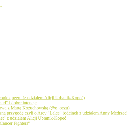
ń”
 tropie queeru (z udziałem Alicji Urbanik-Kopeć)
ud" i dobre intencje
zmowa z Martą Kożuchowską (@o_oezu)
sną przygodę czyli o Arcy "Lalce" (odcinek z udziałem Anny Mędrzecki
net" z udziałem Alicji Ubranik-Kopeć
Cancer Fighters"