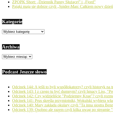
ZPOPK Short: „Dziennik Panny Służącej” i „Fjord”
Pająki mają się dobrze czyli „Spider-Man: Całkiem nowy dzie
Kategorie
Kategorie
Archiwa
Archiwa
Podcast Jeszcze słowo
Odcinek 144: A jeśli to byli współlokatorzy? czyli historyk na
Odcinek 143: I z czego tu być dumnym? czyli Ignacy Liss, "Pro
Odcinek 142: Czy widzieliście "Podziemny Krąg"? czyli ro
Odcinek 141: Prus skreśla przymiotniki, Wokulski wybiera wła
Odcinek 140: Mary zakłada okulary czyli "Ta inna siostra Ben
Odcinek 139: Osobno ale razem czyli kilka uwag po streamie "