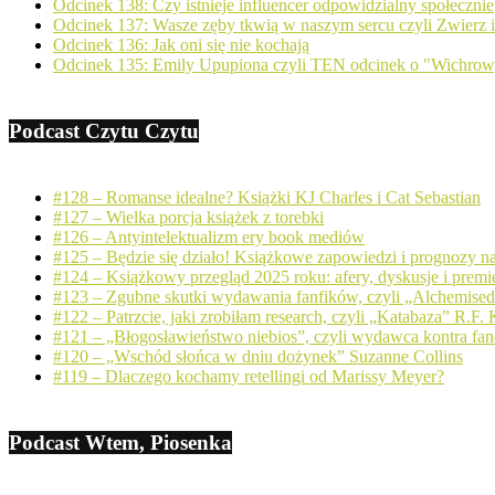
Odcinek 138: Czy istnieje influencer odpowidzialny społecznie
Odcinek 137: Wasze zęby tkwią w naszym sercu czyli Zwierz
Odcinek 136: Jak oni się nie kochają
Odcinek 135: Emily Upupiona czyli TEN odcinek o "Wichro
Podcast Czytu Czytu
#128 – Romanse idealne? Książki KJ Charles i Cat Sebastian
#127 – Wielka porcja książek z torebki
#126 – Antyintelektualizm ery book mediów
#125 – Będzie się działo! Książkowe zapowiedzi i prognozy n
#124 – Książkowy przegląd 2025 roku: afery, dyskusje i premi
#123 – Zgubne skutki wydawania fanfików, czyli „Alchemise
#122 – Patrzcie, jaki zrobiłam research, czyli „Katabaza” R.F.
#121 – „Błogosławieństwo niebios”, czyli wydawca kontra fa
#120 – „Wschód słońca w dniu dożynek” Suzanne Collins
#119 – Dlaczego kochamy retellingi od Marissy Meyer?
Podcast Wtem, Piosenka