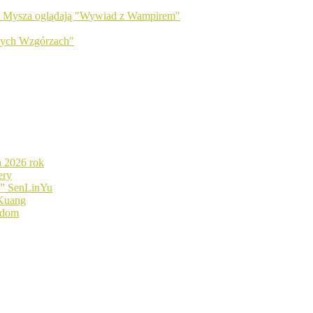
 i Mysza oglądają "Wywiad z Wampirem"
wych Wzgórzach"
a 2026 rok
ery
d” SenLinYu
 Kuang
ndom