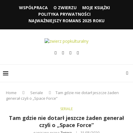
WSPÓŁPRACA
O ZWIERZU
MOJE KSIĄŻKI
POLITYKA PRYWATNOŚCI
NAJWAŻNIEJSZY ROMANS 2025 ROKU
Home
Seriale
Tam gdzie nie dotarł jeszcze żaden
generał czyli o „Space Force”
SERIALE
Tam gdzie nie dotarł jeszcze żaden generał
czyli o „Space Force”
napisane przez
Zwierz
31/05/2020