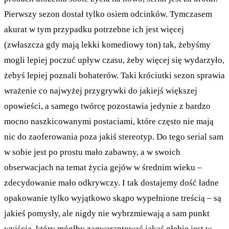
Pierwszy sezon dostał tylko osiem odcinków. Tymczasem
akurat w tym przypadku potrzebne ich jest więcej
(zwłaszcza gdy mają lekki komediowy ton) tak, żebyśmy
mogli lepiej poczuć upływ czasu, żeby więcej się wydarzyło,
żebyś lepiej poznali bohaterów. Taki króciutki sezon sprawia
wrażenie co najwyżej przygrywki do jakiejś większej
opowieści, a samego twórcę pozostawia jedynie z bardzo
mocno naszkicowanymi postaciami, które często nie mają
nic do zaoferowania poza jakiś stereotyp. Do tego serial sam
w sobie jest po prostu mało zabawny, a w swoich
obserwacjach na temat życia gejów w średnim wieku –
zdecydowanie mało odkrywczy. I tak dostajemy dość ładne
opakowanie tylko wyjątkowo skąpo wypełnione treścią – są
jakieś pomysły, ale nigdy nie wybrzmiewają a sam punkt
wyjścia, który mógłby zagwarantować jakąś głębię jest w