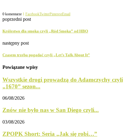
0 komentarze
1
Facebook
Twitter
Pinterest
Email
poprzedni post
Królestwo dla smoka czyli „Ród Smoka” od HBO
następny post
Czasem trzeba pogadać czyli „Let’s Talk About It”
Powiązane wpisy
Wszystkie drogi prowadzą do Adamczychy czyli
„1670” sezon...
06/08/2026
Znów nie było nas w San Diego czyli...
03/08/2026
ZPOPK Short: Seria „Jak się robi…”