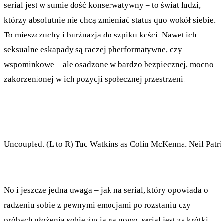
serial jest w sumie dość konserwatywny – to świat ludzi,
którzy absolutnie nie chcą zmieniać status quo wokół siebie.
To mieszczuchy i burżuazja do szpiku kości. Nawet ich
seksualne eskapady są raczej pherformatywne, czy
wspominkowe – ale osadzone w bardzo bezpiecznej, mocno
zakorzenionej w ich pozycji społecznej przestrzeni.
Uncoupled. (L to R) Tuc Watkins as Colin McKenna, Neil Patr
No i jeszcze jedna uwaga – jak na serial, który opowiada o
radzeniu sobie z pewnymi emocjami po rozstaniu czy
próbach ułożenia sobie życia na nowo, serial jest za krótki.