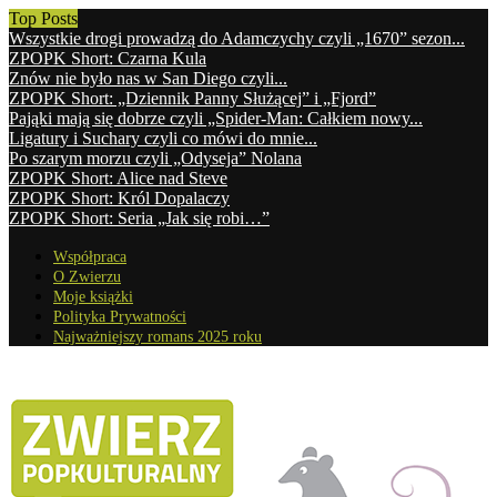
Top Posts
Wszystkie drogi prowadzą do Adamczychy czyli „1670” sezon...
ZPOPK Short: Czarna Kula
Znów nie było nas w San Diego czyli...
ZPOPK Short: „Dziennik Panny Służącej” i „Fjord”
Pająki mają się dobrze czyli „Spider-Man: Całkiem nowy...
Ligatury i Suchary czyli co mówi do mnie...
Po szarym morzu czyli „Odyseja” Nolana
ZPOPK Short: Alice nad Steve
ZPOPK Short: Król Dopalaczy
ZPOPK Short: Seria „Jak się robi…”
Współpraca
O Zwierzu
Moje książki
Polityka Prywatności
Najważniejszy romans 2025 roku