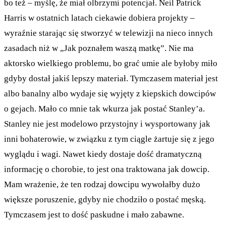
bo też – myślę, że miał olbrzymi potencjał. Neil Patrick
Harris w ostatnich latach ciekawie dobiera projekty –
wyraźnie starając się stworzyć w telewizji na nieco innych
zasadach niż w „Jak poznałem waszą matkę”. Nie ma
aktorsko wielkiego problemu, bo grać umie ale byłoby miło
gdyby dostał jakiś lepszy materiał. Tymczasem materiał jest
albo banalny albo wydaje się wyjęty z kiepskich dowcipów
o gejach. Mało co mnie tak wkurza jak postać Stanley’a.
Stanley nie jest modelowo przystojny i wysportowany jak
inni bohaterowie, w związku z tym ciągle żartuje się z jego
wyglądu i wagi. Nawet kiedy dostaje dość dramatyczną
informację o chorobie, to jest ona traktowana jak dowcip.
Mam wrażenie, że ten rodzaj dowcipu wywołałby dużo
większe poruszenie, gdyby nie chodziło o postać męską.
Tymczasem jest to dość paskudne i mało zabawne.