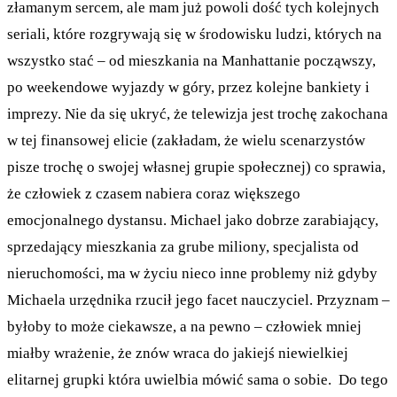
złamanym sercem, ale mam już powoli dość tych kolejnych
seriali, które rozgrywają się w środowisku ludzi, których na
wszystko stać – od mieszkania na Manhattanie począwszy,
po weekendowe wyjazdy w góry, przez kolejne bankiety i
imprezy. Nie da się ukryć, że telewizja jest trochę zakochana
w tej finansowej elicie (zakładam, że wielu scenarzystów
pisze trochę o swojej własnej grupie społecznej) co sprawia,
że człowiek z czasem nabiera coraz większego
emocjonalnego dystansu. Michael jako dobrze zarabiający,
sprzedający mieszkania za grube miliony, specjalista od
nieruchomości, ma w życiu nieco inne problemy niż gdyby
Michaela urzędnika rzucił jego facet nauczyciel. Przyznam –
byłoby to może ciekawsze, a na pewno – człowiek mniej
miałby wrażenie, że znów wraca do jakiejś niewielkiej
elitarnej grupki która uwielbia mówić sama o sobie. Do tego