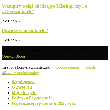
Wampiry wciąż chodzą po Missisipi czyli o
„Grzesznikach”
25/01/2026
Powieść w odcinkach 2
15/01/2023
@2019 - Wszelkie prawa zastrzeżone | Realizacja / Hosting:
OpiekunBloga
Ta strona korzysta z ciasteczek
Cookie settings
Zgoda
Współpraca
O Zwierzu
Moje książki
Polityka Prywatności
Najważniejszy romans 2025 roku