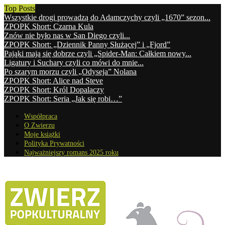
Top Posts
Wszystkie drogi prowadzą do Adamczychy czyli „1670” sezon...
ZPOPK Short: Czarna Kula
Znów nie było nas w San Diego czyli...
ZPOPK Short: „Dziennik Panny Służącej” i „Fjord”
Pająki mają się dobrze czyli „Spider-Man: Całkiem nowy...
Ligatury i Suchary czyli co mówi do mnie...
Po szarym morzu czyli „Odyseja” Nolana
ZPOPK Short: Alice nad Steve
ZPOPK Short: Król Dopalaczy
ZPOPK Short: Seria „Jak się robi…”
Współpraca
O Zwierzu
Moje książki
Polityka Prywatności
Najważniejszy romans 2025 roku