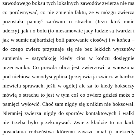
zawodowego boksu tych lokalnych zawodów zwierza nie ma
co porównywać, co nie zmienia faktu, że w mózgu zwierza
pozostała pamięć zarówno o strachu (Jezu ktoś mnie
uderzy), jak i o bólu (to niesamowite jacy ludzie są twardzi i
jak w sumie najbardziej boli parowanie ciosów) i w końcu –
do czego zwierz przyznaje się nie bez lekkich wyrzutów
sumienia – satysfakcję kiedy cios w końcu dosięgnie
przeciwnika. Co prawda obca jest zwierzowi ta wnoszona
pod niebiosa samodyscyplina (przejawia ją zwierz w bardzo
niewielu sprawach, jeśli w ogóle) ale za to kiedy bokserzy
mówią o strachu to jest w tym coś co zwierz gdzieś może z
pamięci wyłowić. Choć sam nigdy się z nikim nie boksował.
Niemniej zwierza nigdy do sportów kontaktowych i walki
nie trzeba było przekonywać. Zwierz kładzie to na karb
posiadania rodzeństwa któremu zawsze miał (i niekiedy