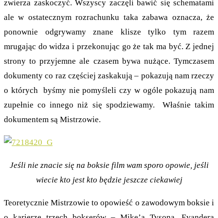
zwierza zaskoczyć. Wszyscy zaczęli bawić się schematami
ale w ostatecznym rozrachunku taka zabawa oznacza, że
ponownie odgrywamy znane klisze tylko tym razem
mrugając do widza i przekonując go że tak ma być. Z jednej
strony to przyjemne ale czasem bywa nużące. Tymczasem
dokumenty co raz częściej zaskakują – pokazują nam rzeczy
o których byśmy nie pomyśleli czy w ogóle pokazują nam
zupełnie co innego niż się spodziewamy. Właśnie takim
dokumentem są Mistrzowie.
Jeśli nie znacie się na boksie film wam sporo opowie, jeśli
wiecie kto jest kto będzie jeszcze ciekawiej
Teoretycznie Mistrzowie to opowieść o zawodowym boksie i
o karierze trzech bokserów – Mike’a Tysona, Evandera