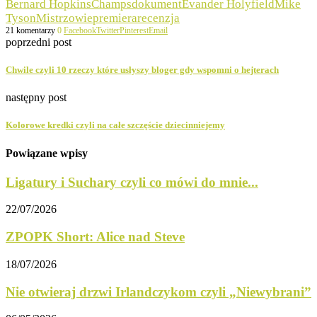
Bernard Hopkins
Champs
dokument
Evander Holyfield
Mike
Tyson
Mistrzowie
premiera
recenzja
21 komentarzy
0
Facebook
Twitter
Pinterest
Email
poprzedni post
Chwile czyli 10 rzeczy które usłyszy bloger gdy wspomni o hejterach
następny post
Kolorowe kredki czyli na całe szczęście dziecinniejemy
Powiązane wpisy
Ligatury i Suchary czyli co mówi do mnie...
22/07/2026
ZPOPK Short: Alice nad Steve
18/07/2026
Nie otwieraj drzwi Irlandczykom czyli „Niewybrani”