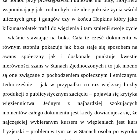
za pomoc przy przestępstwach kupował mu buty, Holyfield
wspominający jak trudno było nie ulec pokusie życia wśród
ulicznych grup i gangów czy w końcu Hopkins który jako
kilkunastolatek trafił do więzienia i tam zmienił swoje życie
– właśnie stawiając na boks. Cała te część dokumentu w
równym stopniu pokazuje jak boks staje się sposobem na
awans społeczny jak i doskonale punktuje kwestie
nierówności szans w Stanach Zjednoczonych i to jak mocno
są one związane z pochodzeniem społecznym i etnicznym.
Jednocześnie – jak w przypadku co raz większej liczby
produkcji o publicystycznym zacięciu – pojawia się krytyka
więziennictwa. Jednym z najbardziej szokujących
momentów całego dokumentu jest kiedy dowiadujesz się, że
najczęściej wybieranym kursem w więzieniach jest kurs
fryzjerski – problem w tym że w Stanach osoba po wyroku