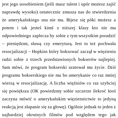
jest jego uosobieniem (jeśli masz talent i upór możesz zajść
naprawdę wysoko) ostatecznie zmusza nas do stwierdzenia
że amerykańskiego snu nie ma. Bijesz się póki możesz a
potem i tak jesteś kimś z niższej klasy kto nie ma
odpowiedniego zaplecza by sobie z tym wszystkim poradzić
– pieniędzmi, sławą czy emeryturą. Jest to też pochwała
resocjalizacji – Hopkins który boksować zaczął w więzieniu
radzi sobie z trzech przedstawionych bokserów najlepiej.
Sam mówi, że program bokserski uratował mu życie. Dziś
programu bokserskiego nie ma bo amerykanie co raz mniej
wierzą w resocjalizację. A liczba więźniów co raz szybciej
się powiększa (OK powiedzmy sobie szczerze ilekroć ktoś
zaczyna mówić o amerykańskim więziennictwie to jedyną
reakcją jest złapanie się za głowę). Ogólnie jednak to jeden z
najbardziej okrutnych filmów pod względem tego jak