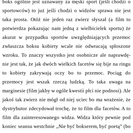
boks ogólnie jest uznawany za męski sport (jeśli chodzi o
sportowców) to już jeśli chodzi o widzów sprawa nie jest
taka prosta. Otóż nie jeden raz zwierz słyszał (a film to
potwierdza pokazując nam jedną z wielbicielek sportu) że
akurat w przypadku sportów uwzględniających przemoc
zwłaszcza boksu kobiety wcale nie odwracają spłoszone
wzroku. To znaczy wszystko jest osobnicze ale naprawdę-
nie jest tak, że jak dwóch wielkich facetów się bije na ringu
to kobiety zakrywają oczy bo to przemoc. Pociąg do
przemocy jest wszak rzeczą ludzką. To taka uwaga na
marginesie (film jakby w ogóle kwestii płci nie podnosi). Ale
jakoś tak zwierz nie mógł od niej uciec bo ma wrażenie, że
dystrybutor zdecydował trochę, że to film dla facetów. A to
film dla zainteresowanego widza. Widza który pewnie pod
koniec seansu westchnie „Nie być bokserem, być poetą” (bo