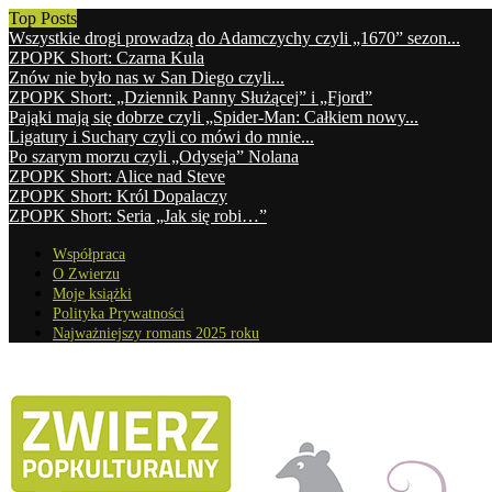
Top Posts
Wszystkie drogi prowadzą do Adamczychy czyli „1670” sezon...
ZPOPK Short: Czarna Kula
Znów nie było nas w San Diego czyli...
ZPOPK Short: „Dziennik Panny Służącej” i „Fjord”
Pająki mają się dobrze czyli „Spider-Man: Całkiem nowy...
Ligatury i Suchary czyli co mówi do mnie...
Po szarym morzu czyli „Odyseja” Nolana
ZPOPK Short: Alice nad Steve
ZPOPK Short: Król Dopalaczy
ZPOPK Short: Seria „Jak się robi…”
Współpraca
O Zwierzu
Moje książki
Polityka Prywatności
Najważniejszy romans 2025 roku