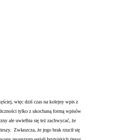
zęściej, więc dziś czas na kolejny wpis z
liczności tylko z ukochaną formą wpisów
czny ale uwielbia się też zachwycać, że
cieszy. Zwłaszcza, że jego brak rzucił się
ony recenzjom seriali brytyjskich (teraz