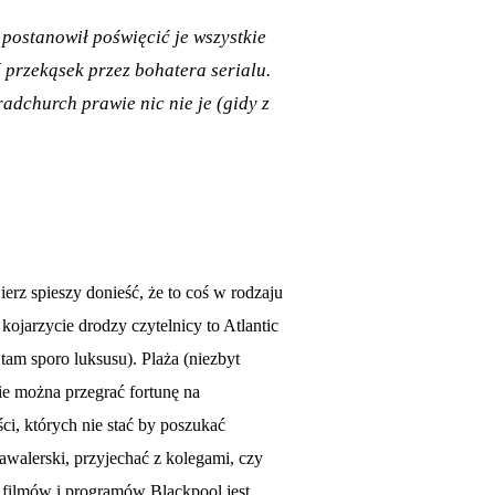
 postanowił poświęcić je wszystkie
przekąsek przez bohatera serialu.
radchurch prawie nic nie je (gidy z
erz spieszy donieść, że to coś w rodzaju
 kojarzycie drodzy czytelnicy to Atlantic
t tam sporo luksusu). Plaża (niezbyt
ie można przegrać fortunę na
i, których nie stać by poszukać
awalerski, przyjechać z kolegami, czy
 filmów i programów Blackpool jest