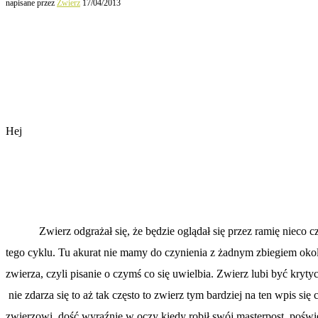
napisane przez
Zwierz
17/04/2013
Hej
Zwierz odgrażał się, że będzie oglądał się przez ramię nieco c
tego cyklu. Tu akurat nie mamy do czynienia z żadnym zbiegiem oko
zwierza, czyli pisanie o czymś co się uwielbia. Zwierz lubi być kryty
nie zdarza się to aż tak często to zwierz tym bardziej na ten wpis się 
zwierzowi dość wyraźnie w oczy kiedy robił swój masterpost, poświęc