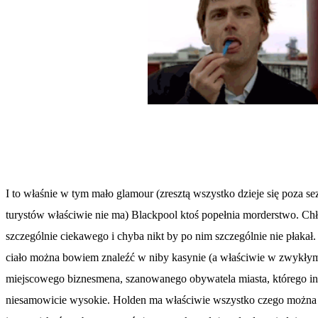
I to właśnie w tym mało glamour (zresztą wszystko dzieje się poza s
turystów właściwie nie ma) Blackpool ktoś popełnia morderstwo. Chł
szczególnie ciekawego i chyba nikt by po nim szczególnie nie płakał. 
ciało można bowiem znaleźć w niby kasynie (a właściwie w zwykłym
miejscowego biznesmena, szanowanego obywatela miasta, którego int
niesamowicie wysokie. Holden ma właściwie wszystko czego można 