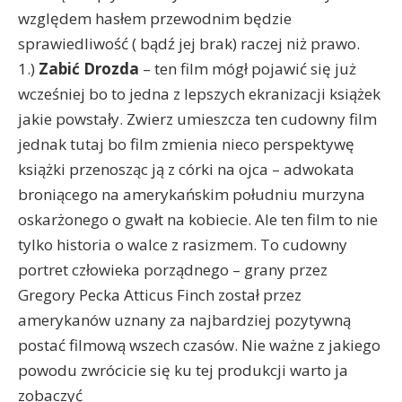
względem hasłem przewodnim będzie
sprawiedliwość ( bądź jej brak) raczej niż prawo.
1.)
Zabić Drozda
– ten film mógł pojawić się już
wcześniej bo to jedna z lepszych ekranizacji książek
jakie powstały. Zwierz umieszcza ten cudowny film
jednak tutaj bo film zmienia nieco perspektywę
książki przenosząc ją z córki na ojca – adwokata
broniącego na amerykańskim południu murzyna
oskarżonego o gwałt na kobiecie. Ale ten film to nie
tylko historia o walce z rasizmem. To cudowny
portret człowieka porządnego – grany przez
Gregory Pecka Atticus Finch został przez
amerykanów uznany za najbardziej pozytywną
postać filmową wszech czasów. Nie ważne z jakiego
powodu zwrócicie się ku tej produkcji warto ja
zobaczyć