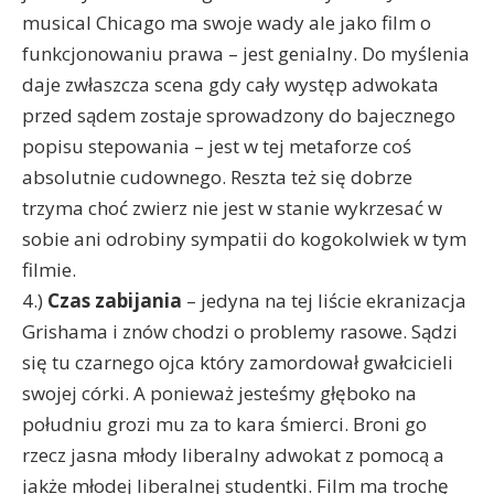
musical Chicago ma swoje wady ale jako film o
funkcjonowaniu prawa – jest genialny. Do myślenia
daje zwłaszcza scena gdy cały występ adwokata
przed sądem zostaje sprowadzony do bajecznego
popisu stepowania – jest w tej metaforze coś
absolutnie cudownego. Reszta też się dobrze
trzyma choć zwierz nie jest w stanie wykrzesać w
sobie ani odrobiny sympatii do kogokolwiek w tym
filmie.
4.)
Czas zabijania
– jedyna na tej liście ekranizacja
Grishama i znów chodzi o problemy rasowe. Sądzi
się tu czarnego ojca który zamordował gwałcicieli
swojej córki. A ponieważ jesteśmy głęboko na
południu grozi mu za to kara śmierci. Broni go
rzecz jasna młody liberalny adwokat z pomocą a
jakże młodej liberalnej studentki. Film ma trochę