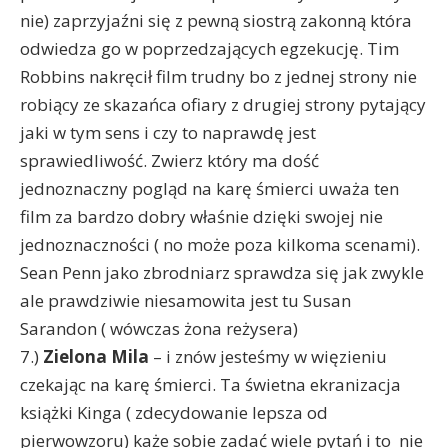
nie) zaprzyjaźni się z pewną siostrą zakonną która
odwiedza go w poprzedzających egzekucję. Tim
Robbins nakręcił film trudny bo z jednej strony nie
robiący ze skazańca ofiary z drugiej strony pytający
jaki w tym sens i czy to naprawdę jest
sprawiedliwość. Zwierz który ma dość
jednoznaczny pogląd na karę śmierci uważa ten
film za bardzo dobry właśnie dzięki swojej nie
jednoznaczności ( no może poza kilkoma scenami).
Sean Penn jako zbrodniarz sprawdza się jak zwykle
ale prawdziwie niesamowita jest tu Susan
Sarandon ( wówczas żona reżysera)
7.)
Zielona Mila
– i znów jesteśmy w więzieniu
czekając na karę śmierci. Ta świetna ekranizacja
książki Kinga ( zdecydowanie lepsza od
pierwowzoru) każe sobie zadać wiele pytań i to nie