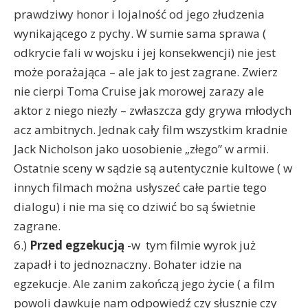
prawdziwy honor i lojalność od jego złudzenia
wynikającego z pychy. W sumie sama sprawa (
odkrycie fali w wojsku i jej konsekwencji) nie jest
może porażająca – ale jak to jest zagrane. Zwierz
nie cierpi Toma Cruise jak morowej zarazy ale
aktor z niego niezły – zwłaszcza gdy grywa młodych
acz ambitnych. Jednak cały film wszystkim kradnie
Jack Nicholson jako uosobienie „złego” w armii.
Ostatnie sceny w sądzie są autentycznie kultowe ( w
innych filmach można usłyszeć całe partie tego
dialogu) i nie ma się co dziwić bo są świetnie
zagrane.
6.)
Przed egzekucją
-w tym filmie wyrok już
zapadł i to jednoznaczny. Bohater idzie na
egzekucje. Ale zanim zakończą jego życie ( a film
powoli dawkuje nam odpowiedź czy słusznie czy