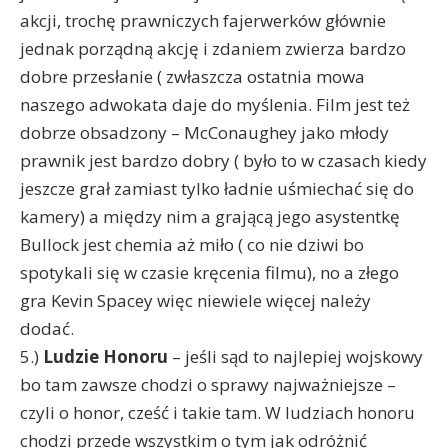
akcji, trochę prawniczych fajerwerków głównie
jednak porządną akcję i zdaniem zwierza bardzo
dobre przesłanie ( zwłaszcza ostatnia mowa
naszego adwokata daje do myślenia. Film jest też
dobrze obsadzony – McConaughey jako młody
prawnik jest bardzo dobry ( było to w czasach kiedy
jeszcze grał zamiast tylko ładnie uśmiechać się do
kamery) a między nim a grającą jego asystentkę
Bullock jest chemia aż miło ( co nie dziwi bo
spotykali się w czasie kręcenia filmu), no a złego
gra Kevin Spacey więc niewiele więcej należy
dodać.
5.)
Ludzie Honoru
– jeśli sąd to najlepiej wojskowy
bo tam zawsze chodzi o sprawy najważniejsze –
czyli o honor, cześć i takie tam. W ludziach honoru
chodzi przede wszystkim o tym jak odróżnić