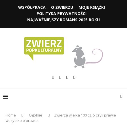
WSPÓŁPRACA
O ZWIERZU
MOJE KSIĄŻKI
POLITYKA PRYWATNOŚCI
NAJWAŻNIEJSZY ROMANS 2025 ROKU
Home
Ogólnie
Zwierza wielka 100 cz. 5 czyli prawie
wszystko o prawie