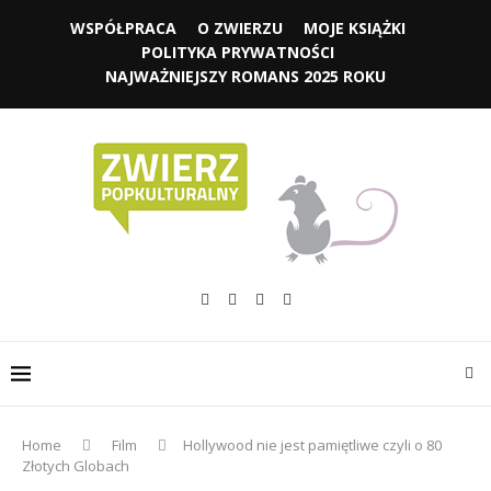
WSPÓŁPRACA
O ZWIERZU
MOJE KSIĄŻKI
POLITYKA PRYWATNOŚCI
NAJWAŻNIEJSZY ROMANS 2025 ROKU
Home
Film
Hollywood nie jest pamiętliwe czyli o 80
Złotych Globach