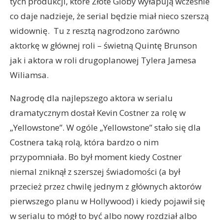
tych produkcji, które Złote Globy wyłapują wcześnie
co daje nadzieje, że serial będzie miał nieco szerszą
widownię.
Tu z resztą nagrodzono zarówno
aktorkę w głównej roli – świetną Quintę Brunson
jak i aktora w roli drugoplanowej Tylera Jamesa
Wiliamsa.
Nagrodę dla najlepszego aktora w serialu
dramatycznym dostał Kevin Costner za rolę w
„Yellowstone”. W ogóle „Yellowstone” stało się dla
Costnera taką rolą, która bardzo o nim
przypomniała. Bo był moment kiedy Costner
niemal zniknął z szerszej świadomości (a był
przecież przez chwilę jednym z głównych aktorów
pierwszego planu w Hollywood) i kiedy pojawił się
w serialu to mógł to być albo nowy rozdział albo