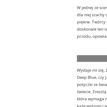
W jednej ze sce
dla niej szachy 
piękne. Twórcy 
doskonale ten s
przodu, opowiad
THE QUEEN’S GA
Wydaje mi się, 
Deep Blue, czy 
potyczki ze świ
świecie. Zresztą
która wymaga ni
każe widzom i 