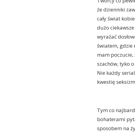
Twórcy co pewie
że dzienniki zaw
cały świat kobi
dużo ciekawsze 
wyrażać dosłown
światem, gdzie 
mam poczucie, że
szachów, tyko o
Nie każdy seria
kwestię seksizm
Tym co najbardz
bohaterami pytan
sposobem na życ