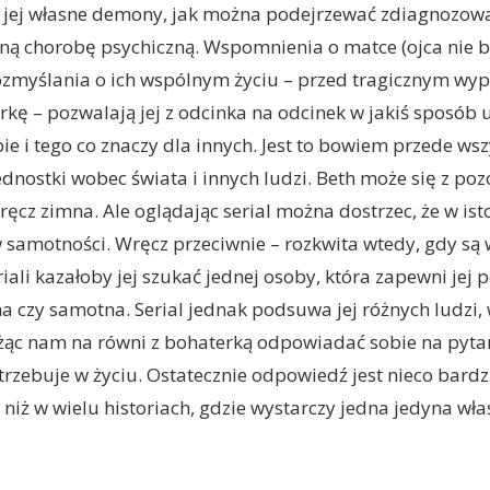
z jej własne demony, jak można podejrzewać zdiagnozow
oną chorobę psychiczną. Wspomnienia o matce (ojca nie b
rozmyślania o ich wspólnym życiu – przed tragicznym wy
erkę – pozwalają jej z odcinka na odcinek w jakiś sposób 
ie i tego co znaczy dla innych. Jest to bowiem przede wsz
jednostki wobec świata i innych ludzi. Beth może się z p
ęcz zimna. Ale oglądając serial można dostrzec, że w ist
 w samotności. Wręcz przeciwnie – rozkwita wtedy, gdy są 
riali kazałoby jej szukać jednej osoby, która zapewni jej p
na czy samotna. Serial jednak podsuwa jej różnych ludzi,
ąc nam na równi z bohaterką odpowiadać sobie na pytani
rzebuje w życiu. Ostatecznie odpowiedź jest nieco bardz
iż w wielu historiach, gdzie wystarczy jedna jedyna wła