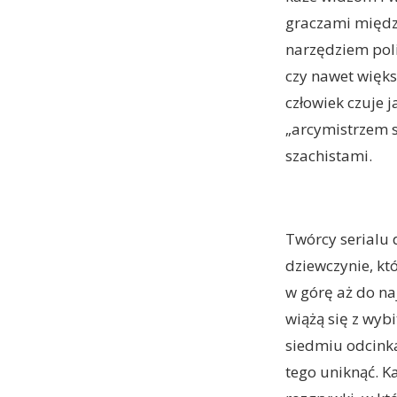
graczami między
narzędziem poli
czy nawet więks
człowiek czuje j
„arcymistrzem s
szachistami.
Twórcy serialu 
dziewczynie, któ
w górę aż do na
wiążą się z wyb
siedmiu odcink
tego uniknąć. Ka