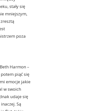
ku, stały się
nie mniejszym,
 zresztą
est
mistrzem poza
o Beth Harmon –
y potem piąć się
mi emocje jakie
al w swoich
dnak udaje się
inaczej. Są