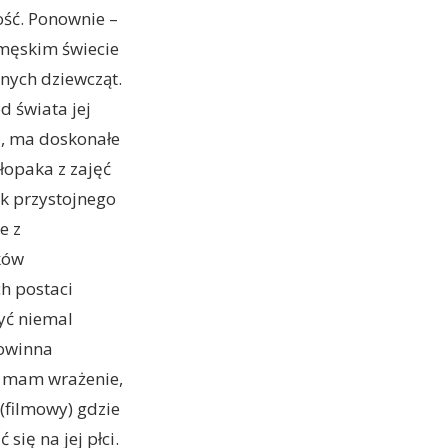
ość. Ponownie –
 męskim świecie
nnych dziewcząt.
d świata jej
a, ma doskonałe
hłopaka z zajęć
ok przystojnego
e z
ków
h postaci
yć niemal
powinna
– mam wrażenie,
(filmowy) gdzie
ię na jej płci.