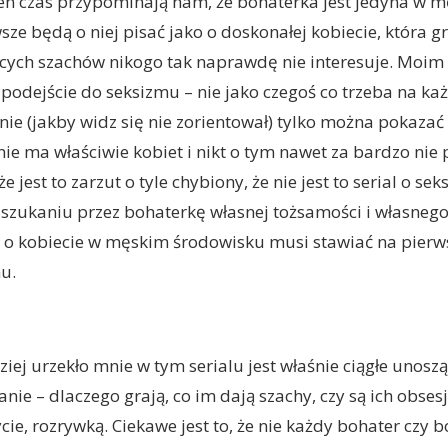
n czas przypominają nam, że bohaterka jest jedyna w m
sze będą o niej pisać jako o doskonałej kobiecie, która g
ecych szachów nikogo tak naprawdę nie interesuje. Moim
podejście do seksizmu – nie jako czegoś co trzeba na k
ie (jakby widz się nie zorientował) tylko można pokazać
nie ma właściwie kobiet i nikt o tym nawet za bardzo nie 
 jest to zarzut o tyle chybiony, że nie jest to serial o se
 szukaniu przez bohaterkę własnej tożsamości i własnego
l o kobiecie w męskim środowisku musi stawiać na pier
u.
iej urzekło mnie w tym serialu jest właśnie ciągłe unoszą
ie – dlaczego grają, co im dają szachy, czy są ich obsesj
ie, rozrywką. Ciekawe jest to, że nie każdy bohater czy 