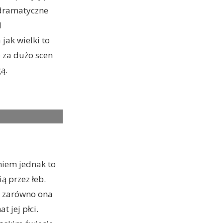
odramatyczne
l
ak wielki to
 za dużo scen
ą.
 of THE QUEENÕS
niem jednak to
ą przez łeb.
le zarówno ona
t jej płci.