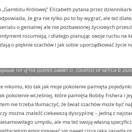
n „Gambitu Królowej” Elizabeth pytana przez dziennikark
odpowiada, że gra nie tylko po to by wygrać, ale też dlate
serialu o genialnej ale nie pozbawionej życiowych przesz
entyment rozumieją, i dlatego planując swoje ruchu na k
ają o pięknie szachów i jak sobie uporządkować życie 
MBIT (L to R) ISLA JOHNSTON as BETH (ORPHANAGE) and BILL CAMP as
episode 101 of THE QUEEN’S GAMBIT Cr. COURTESY OF NETFLIX © 2020
że nikomu, kto tak jak moje pokolenie pamięta pojedynk
jak pokolenie wcześniej, które pamięta Bobby Fishera i je
atem nie trzeba tłumaczyć, że świat szachów może być na
 czy można znaleźć ciekawszą dyscyplinę – jedną z najstar
esamowitego umysłu, ale ma też swoją własną specyficzn
wielbicielom emocjonować się nawet ciszą jaka zapada 