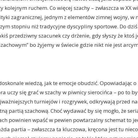
 kolejnym ruchem. Co więcej szachy – zwłaszcza w XX wie
tyki zagranicznej, jednym z elementów zimnej wojny, w 
zym stopniu niż tradycyjne dyscypliny sportowe. Do dziś
akiś przedziwny szacunek czy drżenie, gdy słyszy że ktoś j
zachowym” bo żyjemy w świecie gdzie nikt nie jest arcy
doskonale wiedzą, jak te emocje obudzić. Opowiadając 
ra uczy się grać w szachy w piwnicy sierocińca – po to b
jważniejszych turniejów i rozgrywek, odkrywają przed na
itną partią szachową. Choć wydawać by się mogło, że seri
ach powinien wpaść w pewien powtarzalny schemat to je
żda partia – zwłaszcza ta kluczowa, kręcona jest tu nieco 