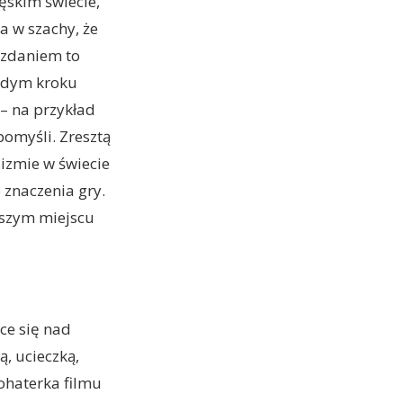
ęskim świecie,
ra w szachy, że
 zdaniem to
ażdym kroku
 – na przykład
pomyśli. Zresztą
ksizmie w świecie
 znaczenia gry.
wszym miejscu
ce się nad
ą, ucieczką,
bohaterka filmu