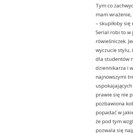
Tym co zachwyci
mam wrażenie, 
– skupiłoby się 
Serial robi to w
rówieśniczek. J
wyczucie stylu, 
dla studentów n
dziennikarza i w
najnowszymi tre
uspokajających
prawie się nie 
pozbawiona kobi
popadać w jakie
że pod tym wzgl
pozwala się naj