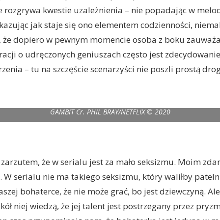
e rozgrywa kwestie uzależnienia – nie popadając w mel
okazując jak staje się ono elementem codzienności, niema
, że dopiero w pewnym momencie osoba z boku zauważa j
acji o udręczonych geniuszach często jest zdecydowanie
zenia – tu na szczęście scenarzyści nie poszli prostą drog
MBIT (L to R) MARCIN DOROCINSKI as VASILY BORGOV in episode 104
GAMBIT Cr. PHIL BRAY/NETFLIX © 2020
 zarzutem, że w serialu jest za mało seksizmu. Moim zda
 W serialu nie ma takiego seksizmu, który waliłby patelni
aszej bohaterce, że nie może grać, bo jest dziewczyną. A
kół niej wiedzą, że jej talent jest postrzegany przez pryzma