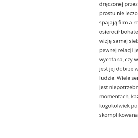
dręczonej prze
prostu nie lecz
spajają film a 
osierocił bohat
wizję samej sieb
pewnej relacji 
wycofana, czy wr
jest jej dobrze
ludzie. Wiele se
jest niepotrzeb
momentach, każ
kogokolwiek pot
skomplikowana n