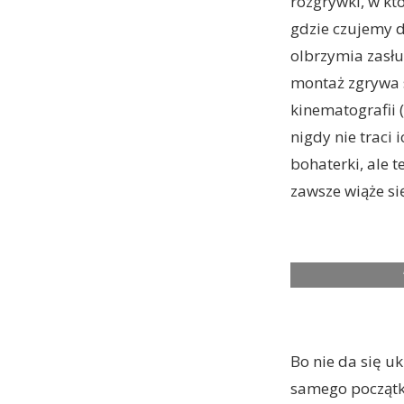
rozgrywki, w któ
gdzie czujemy d
olbrzymia zasł
montaż zgrywa 
kinematografii 
nigdy nie traci 
bohaterki, ale 
zawsze wiąże się
THE QUEENÕS GAM
Bo nie da się u
samego początku