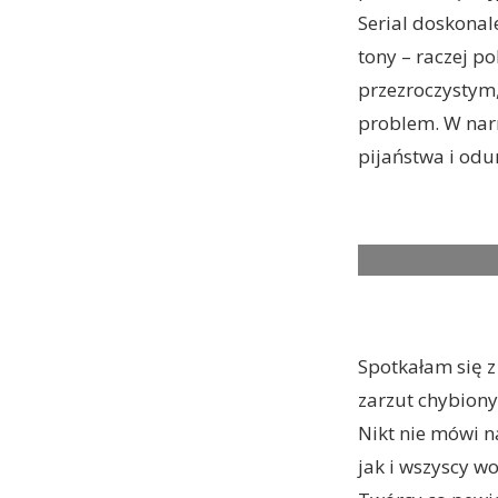
Serial doskonal
tony – raczej p
przezroczystym
problem. W narr
pijaństwa i odur
THE QUEENÕS GA
Spotkałam się z
zarzut chybiony.
Nikt nie mówi n
jak i wszyscy wo