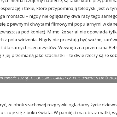
rych niemal czujemy napięcie, są takie które przypominają 
esperację i takie, które przypominają teledysk. Jest w ty
uga montażu – nigdy nie oglądamy dwa razy tego samego
się z pewnymi chwytami filmowymi popularnymi w dane
(zwłaszcza pod koniec). Mimo, że serial nie opowiada tyl
ich z pola widzenia. Nigdy nie przestają być ważne, zarów
też dla samych scenarzystów. Wewnętrzna przemiana Bet
 z jej przemianą jako szachistki – te dwie rzeczy są ze s
BIT (L to R) ANYA TAYLOR-JOY as BETH HARMON and JACOB FORTUNE
in episode 102 of THE QUEENÕS GAMBIT Cr. PHIL BRAY/NETFLIX © 202
kryć, że obok szachowej rozgrywki oglądamy życie dziewc
 czuje się z boku świata. W pamięci ma obraz matki, wy