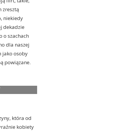
flirt, takie,
m zresztą
, niekiedy
j dekadzie
ko o szachach
no dla naszej
h jako osoby
obą powiązane.
-LLOYD as TOWNES
0
zyny, która od
raźnie kobiety