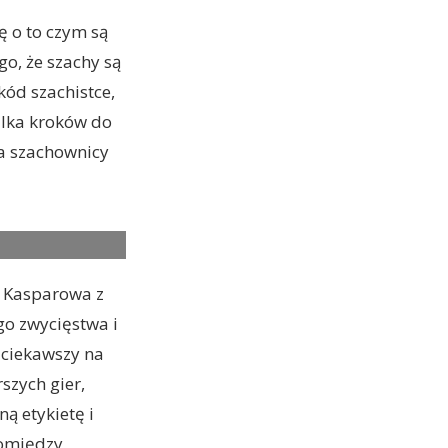
ę o to czym są
go, że szachy są
kód szachistce,
ilka kroków do
na szachownicy
 MR. SHAIBEL in
i Kasparowa z
go zwycięstwa i
jciekawszy na
szych gier,
ą etykietę i
pomiędzy