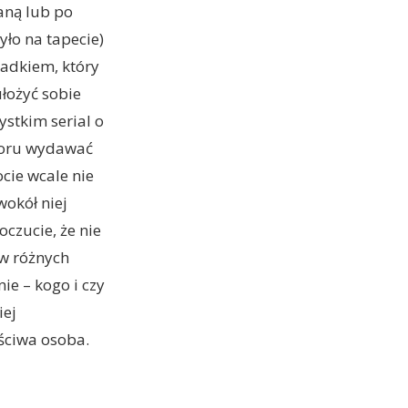
aną lub po
yło na tapecie)
padkiem, który
ułożyć sobie
ystkim serial o
ozoru wydawać
ocie wcale nie
wokół niej
oczucie, że nie
 w różnych
e – kogo i czy
iej
ściwa osoba.