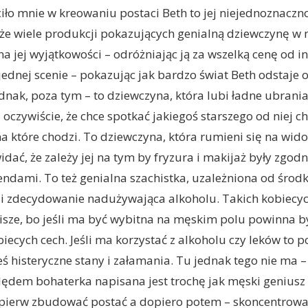
ło mnie w kreowaniu postaci Beth to jej niejednoznaczn
że wiele produkcji pokazujących genialną dziewczynę w
na jej wyjątkowości – odróżniając ją za wszelką cenę od i
 jednej scenie – pokazując jak bardzo świat Beth odstaje o
ednak, poza tym – to dziewczyna, która lubi ładne ubrani
i oczywiście, że chce spotkać jakiegoś starszego od niej c
a które chodzi. To dziewczyna, która rumieni się na wid
idać, że zależy jej na tym by fryzura i makijaż były zgodn
ndami. To też genialna szachistka, uzależniona od środ
 i zdecydowanie nadużywająca alkoholu. Takich kobiecyc
pisze, bo jeśli ma być wybitna na męskim polu powinna b
ecych cech. Jeśli ma korzystać z alkoholu czy leków to 
ś histeryczne stany i załamania. Tu jednak tego nie ma 
ędem bohaterka napisana jest trochę jak męski geniusz 
pierw zbudować postać a dopiero potem – skoncentrować s