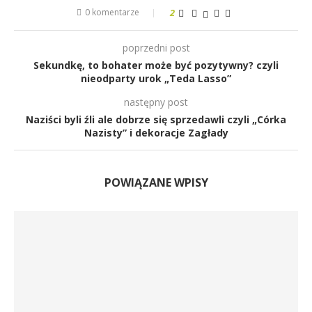
0 komentarze
2
poprzedni post
Sekundkę, to bohater może być pozytywny? czyli
nieodparty urok „Teda Lasso”
następny post
Naziści byli źli ale dobrze się sprzedawli czyli „Córka
Nazisty” i dekoracje Zagłady
POWIĄZANE WPISY