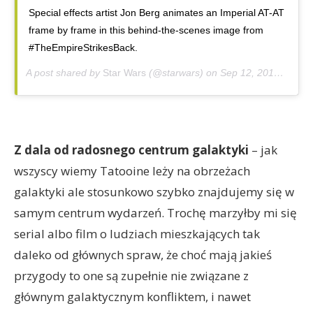
Special effects artist Jon Berg animates an Imperial AT-AT
frame by frame in this behind-the-scenes image from
#TheEmpireStrikesBack.
A post shared by
Star Wars
(@starwars) on
Sep 12, 2019 at 8:00am PDT
Z dala od radosnego centrum galaktyki
– jak
wszyscy wiemy Tatooine leży na obrzeżach
galaktyki ale stosunkowo szybko znajdujemy się w
samym centrum wydarzeń. Trochę marzyłby mi się
serial albo film o ludziach mieszkających tak
daleko od głównych spraw, że choć mają jakieś
przygody to one są zupełnie nie związane z
głównym galaktycznym konfliktem, i nawet