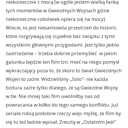
niekoniecznie z mocą (w ogóle jestem wielką fanką
tych momentów w Gwiezdnych Wojnach gdzie
niekoniecznie cokolwiek opiera się na mocy).
Wiecie, to jest niesamowita przestrzeń do historii,
które rozgrywają się zupełnie bez związku z tymi
wszystkimi głównymi przygodami. Jest tylko jedno
zastrzeżenie – trzeba dobrze przemyśleć w jakim
gatunku będzie ten film tzn. mieć na niego pomysł
wykraczający poza to, że skoro to świat Gwiezdnych
Wojen to zażre. Widzieliśmy „Solo”- nie każda
bzdura zażre tylko dlatego, że są Gwiezdne Wojny
w tle. Nie mniej taki film uwolniłby nas od
powracania w kółko do tego samego konfliktu. Już
seriale robią podobne rzeczy więc myślę, że film by
się tu też ładnie wpisał. Zresztą w „Ostatnim Jedi”