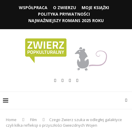
WSPÓŁPRACA
O ZWIERZU
MOJE KSIĄŻKI
POLITYKA PRYWATNOŚCI
NAJWAŻNIEJSZY ROMANS 2025 ROKU
Home
Film
Czego Zwierz szuka w odległej galaktyce
czyli kilka refleksji o przyszłości Gwiezdnych Wojen