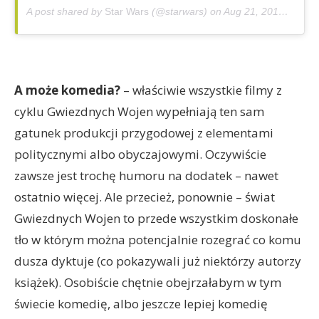
A post shared by
Star Wars
(@starwars) on
Aug 21, 2019 at 9:06am PDT
A może komedia?
– właściwie wszystkie filmy z
cyklu Gwiezdnych Wojen wypełniają ten sam
gatunek produkcji przygodowej z elementami
politycznymi albo obyczajowymi. Oczywiście
zawsze jest trochę humoru na dodatek – nawet
ostatnio więcej. Ale przecież, ponownie – świat
Gwiezdnych Wojen to przede wszystkim doskonałe
tło w którym można potencjalnie rozegrać co komu
dusza dyktuje (co pokazywali już niektórzy autorzy
książek). Osobiście chętnie obejrzałabym w tym
świecie komedię, albo jeszcze lepiej komedię