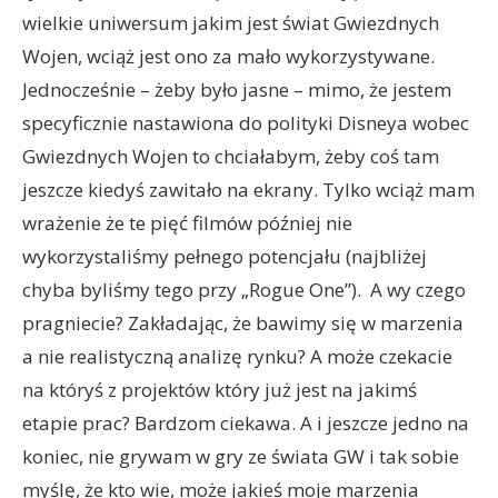
wielkie uniwersum jakim jest świat Gwiezdnych
Wojen, wciąż jest ono za mało wykorzystywane.
Jednocześnie – żeby było jasne – mimo, że jestem
specyficznie nastawiona do polityki Disneya wobec
Gwiezdnych Wojen to chciałabym, żeby coś tam
jeszcze kiedyś zawitało na ekrany. Tylko wciąż mam
wrażenie że te pięć filmów później nie
wykorzystaliśmy pełnego potencjału (najbliżej
chyba byliśmy tego przy „Rogue One”). A wy czego
pragniecie? Zakładając, że bawimy się w marzenia
a nie realistyczną analizę rynku? A może czekacie
na któryś z projektów który już jest na jakimś
etapie prac? Bardzom ciekawa. A i jeszcze jedno na
koniec, nie grywam w gry ze świata GW i tak sobie
myślę, że kto wie, może jakieś moje marzenia