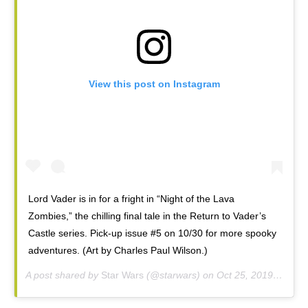
View this post on Instagram
Lord Vader is in for a fright in “Night of the Lava
Zombies,” the chilling final tale in the Return to Vader’s
Castle series. Pick-up issue #5 on 10/30 for more spooky
adventures. (Art by Charles Paul Wilson.)
A post shared by
Star Wars
(@starwars) on
Oct 25, 2019 at 9:32am PDT