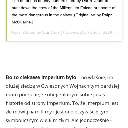
The notorious bounty hunters hired by Darth Vader to
hunt down the crew of the Millennium Falcon are some of
the most dangerous in the galaxy. (Original art by Ralph
McQuarrie.)
A post shared by
Star Wars
(@starwars) on
Sep 6, 2019 at 8:00am PDT
Bo to ciekawe Imperium było
– no właśnie, im
dłużej siedzę w Gwiezdnych Wojnach tym bardziej
mam poczucie, że obejrzałabym sobie jakąś
historię od strony Imperium. To, że Imerpium jest
złe mówią nam filmy i jest ono oczywiście tym
symbolicznym wielkim złym. Ale jednocześnie –