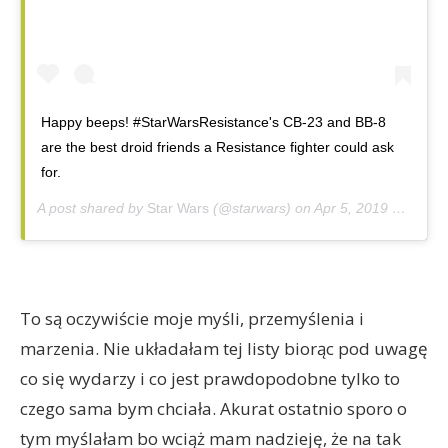
Happy beeps! #StarWarsResistance's CB-23 and BB-8
are the best droid friends a Resistance fighter could ask
for.
A post shared by
Star Wars
(@starwars) on
Apr 5, 2019 at 4:23pm PDT
To są oczywiście moje myśli, przemyślenia i
marzenia. Nie układałam tej listy biorąc pod uwagę
co się wydarzy i co jest prawdopodobne tylko to
czego sama bym chciała. Akurat ostatnio sporo o
tym myślałam bo wciąż mam nadzieję, że na tak